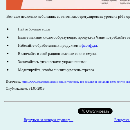
Вот еще несколько небольших советов, как отрегулировать уровень pH в о
Пейте больше воды
Ешьте меньше кислотообразующих продуктов Чаще потребляйте зе
Избегайте обработанных продуктов и
фастфуда
.
Включайте в свой рацион зеленые соки и смузи.
Занимайтесь физическими упражнениями.
Медитируйте, чтобы снизить уровень стресса
Источник:
https://www.thealternativedaily.com/is-your-body-too-alkaline-or-too-acidic-heres-how-to-kn
Опубликовано: 31.05.2019
Вернуться 