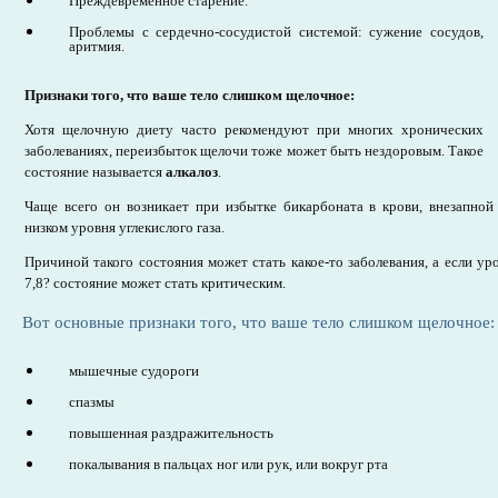
Преждевременное старение.
Проблемы с сердечно-сосудистой системой: сужение сосудов,
аритмия.
Признаки того, что ваше тело слишком щелочное:
Хотя щелочную диету часто рекомендуют при многих хронических
заболеваниях, переизбыток щелочи тоже может быть нездоровым. Такое
состояние называется
алкалоз
.
Чаще всего он возникает при избытке бикарбоната в крови, внезапной
низком уровня углекислого газа.
Причиной такого состояния может стать какое-то заболевания, а если у
7,8? состояние может стать критическим.
Вот основные признаки того, что ваше тело слишком щелочное:
мышечные судороги
спазмы
повышенная раздражительность
покалывания в пальцах ног или рук, или вокруг рта