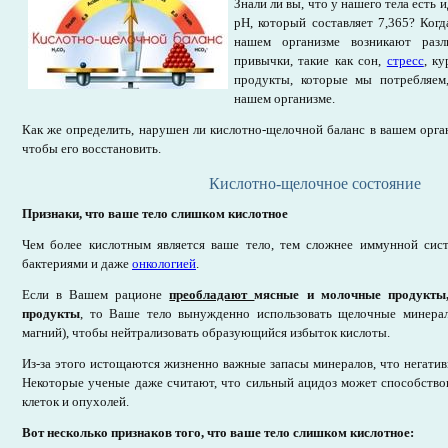
Знали ли вы, что у нашего тела есть 
pH, который составляет 7,365? Когд
нашем организме возникают разл
привычки, такие как сон,
стресс
, к
продукты, которые мы потребляем
нашем организме.
Как же определить, нарушен ли кислотно-щелочной баланс в вашем орган
чтобы его восстановить.
Кислотно-щелочное состояние
Признаки, что ваше тело слишком кислотное
Чем более кислотным является ваше тело, тем сложнее иммунной сист
бактериями и даже
онкологией
.
Если в Вашем рационе
преобладают
мясные и молочные продукты,
продукты
, то Ваше тело вынужденно использовать щелочные минералы
магний), чтобы нейтрализовать образующийся избыток кислоты.
Из-за этого истощаются жизненно важные запасы минералов, что негатив
Некоторые ученые даже считают, что сильный ацидоз может способство
клеток и опухолей.
Вот несколько признаков того, что ваше тело слишком кислотное: