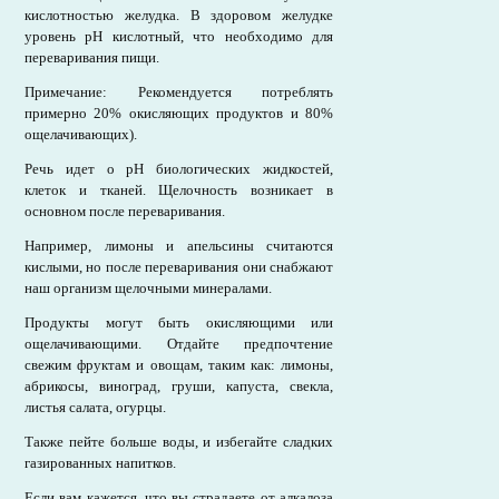
кислотностью желудка. В здоровом желудке
уровень рН кислотный, что необходимо для
переваривания пищи.
Примечание: Рекомендуется потреблять
примерно 20% окисляющих продуктов и 80%
ощелачивающих).
Речь идет о pH биологических жидкостей,
клеток и тканей. Щелочность возникает в
основном после переваривания.
Например, лимоны и апельсины считаются
кислыми, но после переваривания они снабжают
наш организм щелочными минералами.
Продукты могут быть окисляющими или
ощелачивающими. Отдайте предпочтение
свежим фруктам и овощам, таким как: лимоны,
абрикосы, виноград, груши, капуста, свекла,
листья салата, огурцы.
Также пейте больше воды, и избегайте сладких
газированных напитков.
Если вам кажется, что вы страдаете от алкалоза