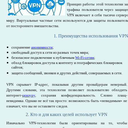
Принцип работы этой технологии за
трафика пользователя через защище
VPN включает в себя тысячи сервер
миру. Виртуальные частные сети используются для защиты пользователь
от постороннего вмешательства.
1. Преимущества использования VPN
сохранение
анонимности
;
свободный доступ к сети из разных точек мира;
безопасное подключение к публичным
Wi-Fi-сетям
;
обход блокировок доступа к контенту и географических блокировок
сайтов;
защита сообщений, звонков и других действий, совершаемых в сети.
VPN скрывает IP-адрес, показывая другим провайдерам неверный.
Другими словами, эта технология позволяет пользователю обходить
интернет-
цензуру
, сохраняя конфиденциальность. Словно плащ-
невидимка. Однако не всё так просто: возможность быть «невидимым» не
означает, что вы не оставляете следов.
2. Кто и для каких целей использует VPN
Изначально VPN-технологии были ориентированы на то, чтобы