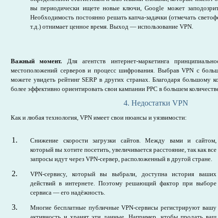
вы периодически ищете новые ключи, Google может заподозрит
Необходимость постоянно решать капча-задачки (отмечать свето
т.д.) отнимает ценное время. Выход — использование VPN.
Важный момент.
Для агентств интернет-маркетинга принципиально
местоположений серверов и процесс шифрования. Выбрав VPN с больш
можете увидеть рейтинг SERP в других странах. Благодаря большому к
более эффективно ориентировать свои кампании PPC в большем количестве
4. Недостатки VPN
Как и любая технология, VPN имеет свои нюансы и уязвимости:
Снижение скорости загрузки сайтов. Между вами и сайтом,
который вы хотите посетить, увеличивается расстояние, так как все
запросы идут через VPN-сервер, расположенный в другой стране.
VPN-сервису, который вы выбрали, доступна история ваших
действий в интернете. Поэтому решающий фактор при выборе
сервиса — его надёжность.
Многие бесплатные публичные VPN-сервисы регистрируют вашу
активность и хранят эти данные. Например, чтобы продать ваш