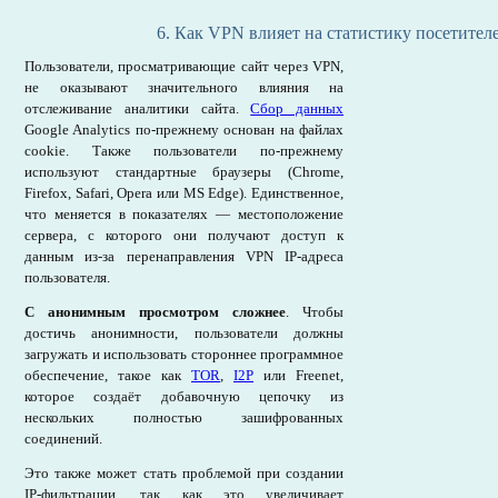
6. Как VPN влияет на статистику посетител
Пользователи, просматривающие сайт через VPN,
не оказывают значительного влияния на
отслеживание аналитики сайта.
Сбор данных
Google Analytics по-прежнему основан на файлах
cookie. Также пользователи по-прежнему
используют стандартные браузеры (Chrome,
Firefox, Safari, Opera или MS Edge). Единственное,
что меняется в показателях — местоположение
сервера, с которого они получают доступ к
данным из-за перенаправления VPN IP-адреса
пользователя.
С анонимным просмотром сложнее
. Чтобы
достичь анонимности, пользователи должны
загружать и использовать стороннее программное
обеспечение, такое как
TOR
,
I2P
или Freenet,
которое создаёт добавочную цепочку из
нескольких полностью зашифрованных
соединений.
Это также может стать проблемой при создании
IP-фильтрации, так как это увеличивает