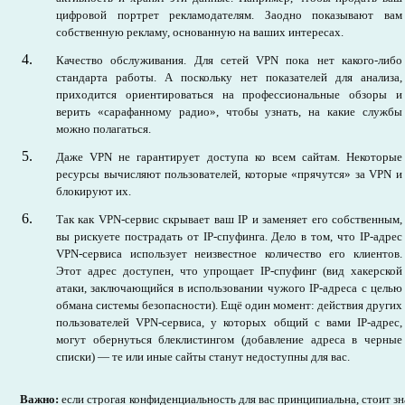
цифровой портрет рекламодателям. Заодно показывают вам
собственную рекламу, основанную на ваших интересах.
Качество обслуживания. Для сетей VPN пока нет какого-либо
стандарта работы. А поскольку нет показателей для анализа,
приходится ориентироваться на профессиональные обзоры и
верить «сарафанному радио», чтобы узнать, на какие службы
можно полагаться.
Даже VPN не гарантирует доступа ко всем сайтам. Некоторые
ресурсы вычисляют пользователей, которые «прячутся» за VPN и
блокируют их.
Так как VPN-сервис скрывает ваш IP и заменяет его собственным,
вы рискуете пострадать от IP-спуфинга. Дело в том, что IP-адрес
VPN-сервиса использует неизвестное количество его клиентов.
Этот адрес доступен, что упрощает IP-спуфинг (вид хакерской
атаки, заключающийся в использовании чужого IP-адреса с целью
обмана системы безопасности). Ещё один момент: действия других
пользователей VPN-сервиса, у которых общий с вами IP-адрес,
могут обернуться блеклистингом (добавление адреса в черные
списки) — те или иные сайты станут недоступны для вас.
Важно:
если строгая конфиденциальность для вас принципиальна, стоит зн