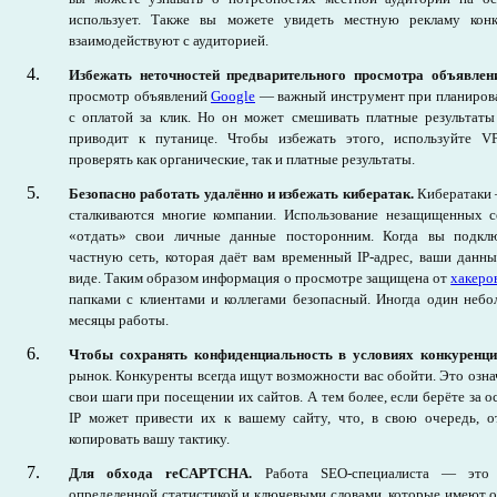
использует. Также вы можете увидеть местную рекламу конк
взаимодействуют с аудиторией.
Избежать неточностей предварительного просмотра объявлен
просмотр объявлений
Google
— важный инструмент при планирова
с оплатой за клик. Но он может смешивать платные результаты
приводит к путанице. Чтобы избежать этого, используйте V
проверять как органические, так и платные результаты.
Безопасно работать удалённо и избежать кибератак.
Кибератаки 
сталкиваются многие компании. Использование незащищенных с
«отдать» свои личные данные посторонним. Когда вы подклю
частную сеть, которая даёт вам временный IP-адрес, ваши данн
виде. Таким образом информация о просмотре защищена от
хакеро
папками с клиентами и коллегами безопасный. Иногда один небо
месяцы работы.
Чтобы сохранять конфиденциальность в условиях конкуренц
рынок. Конкуренты всегда ищут возможности вас обойти. Это озна
свои шаги при посещении их сайтов. А тем более, если берёте за 
IP может привести их к вашему сайту, что, в свою очередь, о
копировать вашу тактику.
Для обхода reCAPTCHA.
Работа SEO-специалиста — это 
определенной статистикой и ключевыми словами, которые имеют о