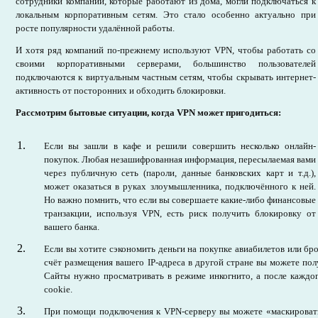
сотрудники компаний, которые работают из дома, могли подключаться к
локальным корпоративным сетям. Это стало особенно актуально при
росте популярности удалённой работы.
И хотя ряд компаний по-прежнему используют VPN, чтобы работать со
своими корпоративными серверами, большинство пользователей
подключаются к виртуальным частным сетям, чтобы скрывать интернет-
активность от посторонних и обходить блокировки.
Рассмотрим бытовые ситуации, когда VPN может пригодиться:
Если вы зашли в кафе и решили совершить несколько онлайн-
покупок. Любая незашифрованная информация, пересылаемая вами
через публичную сеть (пароли, данные банковских карт и т.д.),
может оказаться в руках злоумышленника, подключённого к ней.
Но важно помнить, что если вы совершаете какие-либо финансовые
транзакции, используя VPN, есть риск получить блокировку от
вашего банка.
Если вы хотите сэкономить деньги на покупке авиабилетов или бро
счёт размещения вашего IP-адреса в другой стране вы можете по
Сайты нужно просматривать в режиме инкогнито, а после каждо
cookie.
При помощи подключения к VPN-серверу вы можете «маскировать