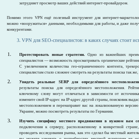
затрудняет просмотр ваших действий интернет-провайдером.
Помимо этого VPN ещё полезный инструмент для интернет-маркетолог
можно «вооружиться» данными, необходимыми для работы, и даже полу
конкурентами.
3. VPN для SEO-специалистов: в каких случаях стоит ис
Протестировать новые стратегии.
Одно из важнейших преим
специалистов — возможность просматривать органические рейтин
С увеличением количества гео-ограниченного контента, трекер
специалистам стало сложнее смотреть на результаты поиска так же, 
Увидеть реальные SERP для определённого местоположе
результаты поиска для определённого местоположения. Рей
ключевому слову могут отличаться в зависимости от источника
измените свой IP-адрес на IP-адрес другой страны, поисковик выдас
местоположением и перенаправит вас на локализованную версию 
Украине, можно посмотреть результаты по Германии.
Изучить специфику местного продвижения в нужном вам с
подключения к серверу, расположенному в конкретной стране
проводить исследования рынка, как это сделал бы местный жител
вы можете узнавать о потребностях местной аудитории на ос