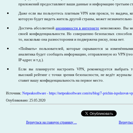
приложений предоставляют ваши данные и информацию третьим с
Даже если вы пользуетесь платным VPN или прокси, то выдача, к
которую будет видеть житель другой страны, может незначительно 
Достичь абсолютной
анонимности в интернете
невозможно. Вы мо
своей конфиденциальности. Но совершенно безопасных способов 
то, насколько она разностороння и подвержена риску, пока нет.
«Поймать» пользователей, которые скрываются за изменёнными 
аналитика будет сообщать информацию, отправленную из VPN (гео
IP-адрес и т.д.).
Если вы планируете настроить VPN, рекомендуется выбрать то
высокий рейтинг с точки зрения безопасности, не ведёт журналы
ставит вашу конфиденциальность на первое место.
Источник:
Netpeaksoftware - https://netpeaksoftware.com/ru/blog/7-prichin-ispolzovat-vpn
Опубликовано: 25.05.2020
Вернуться