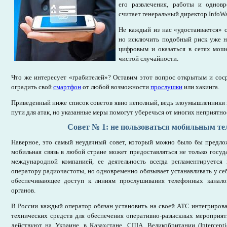
его развлечения, работы и однов
считает генеральный директор InfoWa
Не каждый из нас «удостаивается» 
но исключить подобный риск уже н
цифровым и оказаться в сетях мош
чистой случайности.
Что же интересует «грабителей»? Оставим этот вопрос открытым и соср
оградить свой
смартфон
от любой возможности
прослушки
или хакинга.
Приведенный ниже список советов явно неполный, ведь злоумышленники
пути для атак, но указанные меры помогут уберечься от многих неприятно
Совет № 1: не пользоваться мобильным т
Наверное, это самый неудачный совет, который можно было бы предло
мобильная связь в любой стране может предоставляться не только госуд
международной компанией, ее деятельность всегда регламентируется 
оператору радиочастоты, но одновременно обязывает устанавливать у се
обеспечивающее доступ к линиям прослушивания телефонных канало
органов.
В России каждый оператор обязан установить на своей АТС интегриро
технических средств для обеспечения оперативно-разыскных мероприя
действуют на Украине, в Казахстане, США, Великобритании (Intercepti