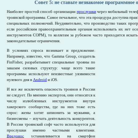
Совет 5: не ставьте незнакомое программное 
Наиболее простой способ организации
прослушки
через мобильный телеф
троянской программы. Самое печальное, что эта процедура доступна прак
специальных полномочий. Неудивительно, что производство таких прогр
если российским правоохранительным органам использовать их нет ос
инструментов СОРМ), то коллегам за рубежом часто приходится искат
законодательные ограничения.
В условиях спроса возникает и предложение.
Например, известно, что Gamma Group, создатель
FinFisher, разрабатывает специальные трояны по
заказам силовых структур: чаще всего такие
программы используют неизвестные уязвимости
нулевого дня в
Android
и iOS.
И все же исключить опасность троянов в России
не следует. По мнению экспертов, они относятся к
числу излюбленных инструментов внутри
хакерского сообщества, где на них тоже есть
спрос: жены хотят шпионить за мужьями, а
бизнесмены – изучать деятельность конкурентов.
В России троянский софт часто используется для
прослушки именно частными клиентами.
Вредонос
устанавливается на смартфон