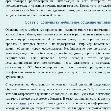
организаторов распространения информации в сети Интернет, 
пользовательский трафик в течение шести месяцев. Кроме того, и телеф
компании уже сейчас хранят метаданные о том, где и когда состоялись 
входа в обычный и мобильный Интернет.
Совет 3: дополнять мобильное общение личны
Общение через мобильные приложения изменило многое в современной
жизни. Люди забыли, что можно встречаться и разговаривать наяву, все
ушло «внутрь смартфона». И не только ушло, но и породило массу
проблем, о которых многие и не подозревают. Например, возможный
хакинг общения через мессенджеры. Необязательно это делается с
умыслом, чаще простое баловство, способное, однако, породить большие
неприятности. Так, наиболее остро сегодня стоит вопрос
несанкционированного» подключения через уязвимость в протоколе
сигнализации SS7. Зная номер жертвы, хакер может прослушать ее
телефон или войти в диалог в мессенджере и сделать все, что захочет, от
чужого лица.
Специалисты по безопасности описывают такой сценарий следующим
образом. Атакующий внедряется в сеть сигнализации SS7, в каналах
которой отправляет служебное сообщение SRI4SM, указывая в качестве
параметра номер атакуемого абонента. В ответ домашняя сеть абонента
посылает
хакеру
всю необходимую для атаки техническую информацию:
международный идентификатор абонента IMSI и адрес обслуживающего