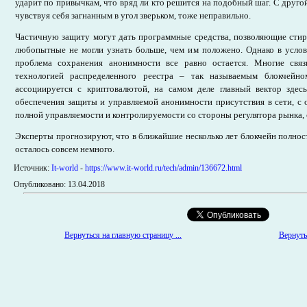
ударит по привычкам, что вряд ли кто решится на подобный шаг. С друго
чувствуя себя загнанным в угол зверьком, тоже неправильно.
Частичную защиту могут дать программные средства, позволяющие сти
любопытные не могли узнать больше, чем им положено. Однако в услов
проблема сохранения анонимности все равно остается. Многие свя
технологией распределенного реестра – так называемым блокчейн
ассоциируется с криптовалютой, на самом деле главный вектор здес
обеспечения защиты и управляемой анонимности присутствия в сети, с 
полной управляемости и контролируемости со стороны регулятора рынка, 
Эксперты прогнозируют, что в ближайшие несколько лет блокчейн полно
осталось совсем немного.
Источник:
It-world
-
https://www.it-world.ru/tech/admin/136672.html
Опубликовано: 13.04.2018
Вернуться на главную страницу ...
Вернутьс