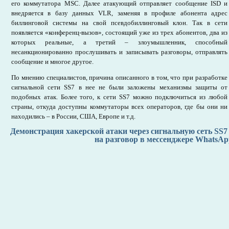
его коммутатора MSC. Далее атакующий отправляет сообщение ISD и
внедряется в базу данных VLR, заменяя в профиле абонента адрес
биллинговой системы на свой псевдобиллинговый клон. Так в сети
появляется «конференц-вызов», состоящий уже из трех абонентов, два из
которых реальные, а третий – злоумышленник, способный
несанкционированно прослушивать и записывать разговоры, отправлять
сообщение и многое другое.
По мнению специалистов, причина описанного в том, что при разработке
сигнальной сети SS7 в нее не были заложены механизмы защиты от
подобных атак. Более того, к сети SS7 можно подключиться из любой
страны, откуда доступны коммутаторы всех операторов, где бы они ни
находились – в России, США, Европе и т.д.
Демонстрация хакерской атаки через сигнальную сеть SS7
на разговор в мессенджере WhatsAp