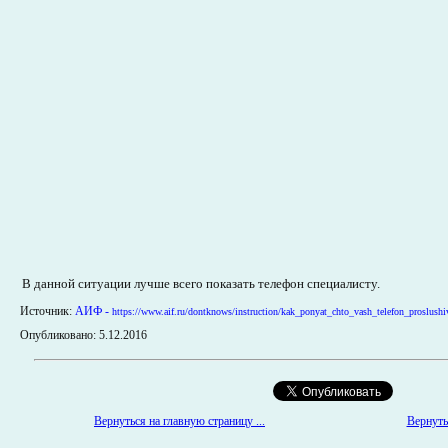
В данной ситуации лучше всего показать телефон специалисту.
Источник:
АИФ -
https://www.aif.ru/dontknows/instruction/kak_ponyat_chto_vash_telefon_proslushi
Опубликовано: 5.12.2016
Вернуться на главную страницу ...
Вернутьс