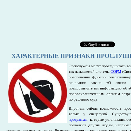
ХАРАКТЕРНЫЕ ПРИЗНАКИ ПРОСЛУШ
Спецслужбы могут прослушивать те
так называемой системы
СОРМ
(Сист
обеспечения функций оперативно-
основании закона «О связи» 
предоставлять им информацию об а
правоохранительным органам разре
по решению суда.
Впрочем, сейчас возможность про
только у спецслужб. Существ
программы
, которые устанавливаю
позволяют другим людям, например
супругу, следить за вами. Родители, которые стремятся установить