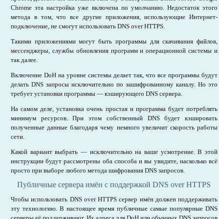
Chrome эта настройка уже включена по умолчанию. Недостаток этого
метода в том, что все другие приложения, использующие Интернет-
подключение, не смогут использовать DNS over HTTPS.
Такими приложениями могут быть программы для скачивания файлов,
мессенджеры, службы обновления программ и операционной системы и
так далее.
Включение DoH на уровне системы делает так, что все программы будут
делать DNS запросы исключительно по зашифрованному каналу. Но это
требует установки программы — кэширующего DNS сервера.
На самом деле, установка очень простая и программа будет потреблять
минимум ресурсов. При этом собственный DNS будет кэшировать
полученные данные благодаря чему немного увеличит скорость работы
сети.
Какой вариант выбрать — исключительно на ваше усмотрение. В этой
инструкции будут рассмотрены оба способа и вы увидите, насколько всё
просто при выборе любого метода шифрования DNS запросов.
Публичные сервера имён с поддержкой DNS over HTTPS
Чтобы использовать DNS over HTTPS сервер имён должен поддерживать
эту технологию. В настоящее время публичные самые популярные DNS
серверы её поддерживают. Их адреса для DoH или обычных DNS запросов