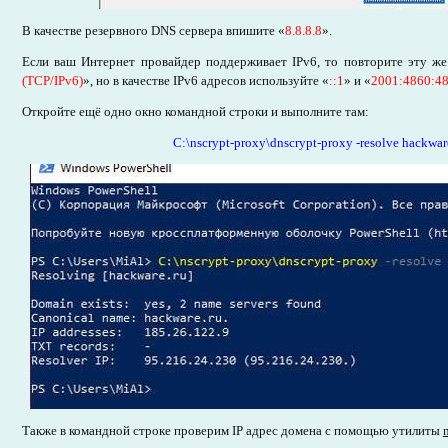
В качестве резервного DNS сервера впишите «
8.8.8.8
».
Если ваш Интернет провайдер поддерживает IPv6, то повторите эту же
(TCP/IPv6)
», но в качестве IPv6 адресов используйте «
::1
» и «
2001:4860:48
Откройте ещё одно окно командной строки и выполните там:
C:\nscrypt-proxy\dnscrypt-proxy -resolve hackwar
Также в командной строке проверим IP адрес домена с помощью утилиты