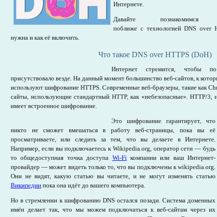
Интернете.
Давайте познакомимся
поближе с технологией DNS over H
нужна и как её включить.
Что такое DNS over HTTPS (DoH)
Интернет стремится, чтобы п
присутствовало везде. На данный момент большинство веб-сайтов, к котор
используют шифрование HTTPS. Современные веб-браузеры, такие как Ch
сайты, использующие стандартный HTTP, как «небезопасные». HTTP/3, н
имеет встроенное шифрование.
Это шифрование гарантирует, что
никто не сможет вмешаться в работу веб-страницы, пока вы её
просматриваете, или следить за тем, что вы делаете в Интернете.
Например, если вы подключаетесь к Wikipedia.org, оператор сети — будь
то общедоступная точка доступа
Wi-Fi
компании или ваш Интернет-
провайдер — может видеть только то, что вы подключены к wikipedia.org.
Они не видят, какую статью вы читаете, и не могут изменять статью
Википедии
пока она идёт до вашего компьютера.
Но в стремлении к шифрованию DNS остался позади. Система доменных
имён делает так, что мы можем подключаться к веб-сайтам через их