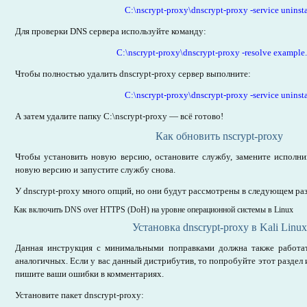
C:\nscrypt-proxy\dnscrypt-proxy -service uninsta
Для проверки DNS сервера используйте команду:
C:\nscrypt-proxy\dnscrypt-proxy -resolve example
Чтобы полностью удалить dnscrypt-proxy сервер выполните:
C:\nscrypt-proxy\dnscrypt-proxy -service uninsta
А затем удалите папку C:\nscrypt-proxy — всё готово!
Как обновить nscrypt-proxy
Чтобы установить новую версию, остановите службу, замените исполн
новую версию и запустите службу снова.
У dnscrypt-proxy много опций, но они будут рассмотрены в следующем раз
Как включить DNS over HTTPS (DoH) на уровне операционной системы в Linux
Установка dnscrypt-proxy в Kali Linux
Данная инструкция с минимальными поправками должна также работат
аналогичных. Если у вас данный дистрибутив, то попробуйте этот раздел и
пишите ваши ошибки в комментариях.
Установите пакет dnscrypt-proxy: