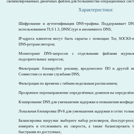
скомпилированных двоичных файлов для большинства операционных систе
Характеристики:
Шифрование и аутентификация DNS-трафика. Поддерживает DN
использованием TLS 1.3, DNSCrypt и анонимного DNS;
IP-адреса клиентов могут быть скрыты с помощью Tor, SOCKS-
DNS-ретрансляторов;
Мониторинг DNS-запросов с отдельными файлами журна
подозрительных запросов;
Фильтрация: блокируйте рекламу, вредоносное ПО и другой не
Совместим со всеми службами DNS;
Фильтрация по времени с гибким недельным расписанием;
Прозрачное перенаправление определённых доменов на определён
Кэширование DNS для уменьшения задержки и повышения конфиде
Локальная блокировка IPv6 для уменьшения задержки в сетях только
Балансировка нагрузки: выберите набор резолверов, dnscrypt-pro
измерять и отслеживать их скорость, а также балансировать
быстрыми из доступных;