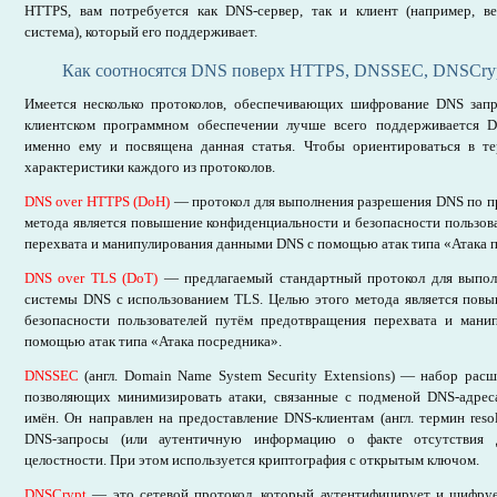
HTTPS, вам потребуется как DNS-сервер, так и клиент (например, ве
система), который его поддерживает.
Как соотносятся DNS поверх HTTPS, DNSSEC, DNSCry
Имеется несколько протоколов, обеспечивающих шифрование DNS запр
клиентском программном обеспечении лучше всего поддерживается
именно ему и посвящена данная статья. Чтобы ориентироваться в те
характеристики каждого из протоколов.
DNS over HTTPS (DoH)
— протокол для выполнения разрешения DNS по п
метода является повышение конфиденциальности и безопасности пользов
перехвата и манипулирования данными DNS с помощью атак типа «Атака 
DNS over TLS (DoT)
— предлагаемый стандартный протокол для выпол
системы DNS с использованием TLS. Целью этого метода является пов
безопасности пользователей путём предотвращения перехвата и ман
помощью атак типа «Атака посредника».
DNSSEC
(англ. Domain Name System Security Extensions) — набор рас
позволяющих минимизировать атаки, связанные с подменой DNS-адре
имён. Он направлен на предоставление DNS-клиентам (англ. термин reso
DNS-запросы (или аутентичную информацию о факте отсутствия 
целостности. При этом используется криптография с открытым ключом.
DNSCrypt
— это сетевой протокол, который аутентифицирует и шифру