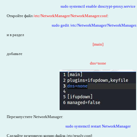
sudo systemctl enable dnscrypt-proxy.service
Откройте файл
/etc/NetworkManager/NetworkManager.conf
:
sudo gedit /etc/NetworkManager/NetworkManager.
и в раздел
[main]
добавьте
dns=none
Перезапустите NetworkManager:
sudo systemctl restart NetworkManager
Сделайте резервную копию файла /etc/resolv.conf: