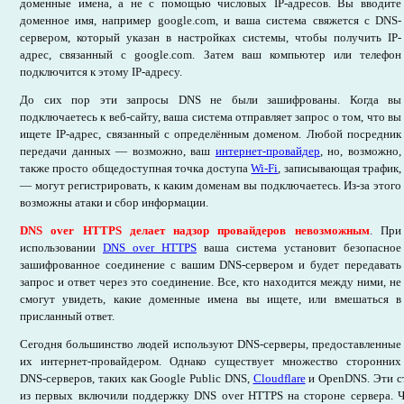
доменные имена, а не с помощью числовых IP-адресов. Вы вводите
доменное имя, например google.com, и ваша система свяжется с DNS-
сервером, который указан в настройках системы, чтобы получить IP-
адрес, связанный с google.com. Затем ваш компьютер или телефон
подключится к этому IP-адресу.
До сих пор эти запросы DNS не были зашифрованы. Когда вы
подключаетесь к веб-сайту, ваша система отправляет запрос о том, что вы
ищете IP-адрес, связанный с определённым доменом. Любой посредник
передачи данных — возможно, ваш
интернет-провайдер
, но, возможно,
также просто общедоступная точка доступа
Wi-Fi
, записывающая трафик,
— могут регистрировать, к каким доменам вы подключаетесь. Из-за этого
возможны атаки и сбор информации.
DNS over HTTPS делает надзор провайдеров невозможным
. При
использовании
DNS over HTTPS
ваша система установит безопасное
зашифрованное соединение с вашим DNS-сервером и будет передавать
запрос и ответ через это соединение. Все, кто находится между ними, не
смогут увидеть, какие доменные имена вы ищете, или вмешаться в
присланный ответ.
Сегодня большинство людей используют DNS-серверы, предоставленные
их интернет-провайдером. Однако существует множество сторонних
DNS-серверов, таких как Google Public DNS,
Cloudflare
и OpenDNS. Эти с
из первых включили поддержку DNS over HTTPS на стороне сервера. Ч