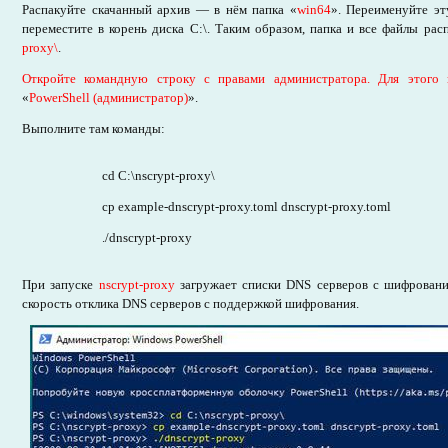
Распакуйте скачанный архив — в нём папка «
win64
». Переименуйте эт
переместите в корень диска C:\. Таким образом, папка и все файлы р
proxy\
.
Откройте командную строку с правами администратора. Для этог
«
PowerShell (администратор)
».
Выполните там команды:
cd C:\nscrypt-proxy\
cp example-dnscrypt-proxy.toml dnscrypt-proxy.toml
./dnscrypt-proxy
При запуске
nscrypt-proxy
загружает списки DNS серверов с шифровани
скорость отклика DNS серверов с поддержкой шифрования.