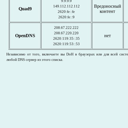
9.9.9.9
Вредоносный
149.112.112.112
Quad9
контент
2620:fe::fe
2620:fe::9
208.67.222.222
208.67.220.220
OpenDNS
нет
2620:119:35::35
2620:119:53::53
Независимо от того, включаете вы DoH в браузерах или для всей сист
любой DNS сервер из этого списка.