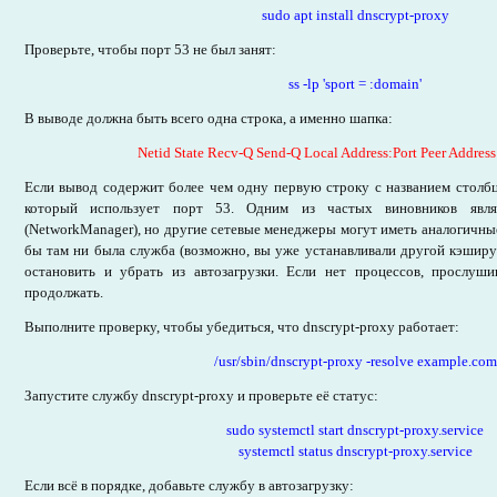
sudo apt install dnscrypt-proxy
Проверьте, чтобы порт 53 не был занят:
ss -lp 'sport = :domain'
В выводе должна быть всего одна строка, а именно шапка:
Netid State Recv-Q Send-Q Local Address:Port Peer Address
Если вывод содержит более чем одну первую строку с названием столбц
который использует порт 53. Одним из частых виновников являетс
(NetworkManager), но другие сетевые менеджеры могут иметь аналогичны
бы там ни была служба (возможно, вы уже устанавливали другой кэшир
остановить и убрать из автозагрузки. Если нет процессов, прослу
продолжать.
Выполните проверку, чтобы убедиться, что dnscrypt-proxy работает:
/usr/sbin/dnscrypt-proxy -resolve example.com
Запустите службу dnscrypt-proxy и проверьте её статус:
sudo systemctl start dnscrypt-proxy.service
systemctl status dnscrypt-proxy.service
Если всё в порядке, добавьте службу в автозагрузку: