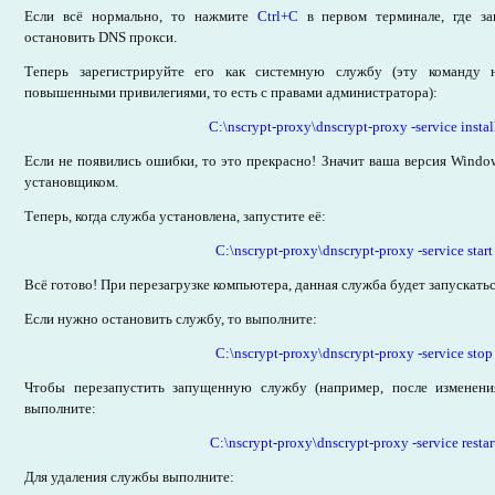
Если всё нормально, то нажмите
Ctrl+C
в первом терминале, где за
остановить DNS прокси.
Теперь зарегистрируйте его как системную службу (эту команду
повышенными привилегиями, то есть с правами администратора):
C:\nscrypt-proxy\dnscrypt-proxy -service instal
Если не появились ошибки, то это прекрасно! Значит ваша версия Wind
установщиком.
Теперь, когда служба установлена, запустите её:
C:\nscrypt-proxy\dnscrypt-proxy -service start
Всё готово! При перезагрузке компьютера, данная служба будет запускать
Если нужно остановить службу, то выполните:
C:\nscrypt-proxy\dnscrypt-proxy -service stop
Чтобы перезапустить запущенную службу (например, после изменени
выполните:
C:\nscrypt-proxy\dnscrypt-proxy -service restar
Для удаления службы выполните: