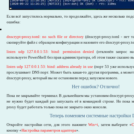
Если всё запустилось нормально, то продолжайте, здесь же несколько подск
ошибка:
dnscrypt-proxy.toml: no such file or directory
(dnscrypt-proxy.toml - нет 
скопируйте файл с образцом конфигурации и назовите его dnscrypt-proxy.t
listen udp 127.0.0.1:53: bind: permission denied
(отклонён запрос на
используете PowerShell без прав администратора, об этом также сказано в
listen udp 127.0.0.1:53: bind: address already in use
(порт 53 уже используе
прослушивает DNS порт. Может быть какая-то другая программа, а може
dnscrypt-proxy, который вы не остановили перед запуском нового.
Нет ошибок? Отлично!
Пока не закрывайте терминал. В дальнейшем мы установим dnscrypt-prox
не нужно будет каждый раз запускать её в командной строке. Но пока мы
proxy будет работать только пока не закрыто окно консоли.
Теперь поменяем системные настройки
Откройте настройки сети, для этого нажмите
Win+i
, затем выберите «
С
кнопку «
Настройка параметров адаптера
».