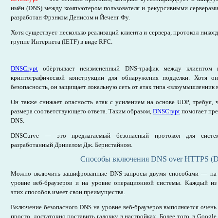
имён (DNS) между компьютером пользователя и рекурсивными серверами
разработан Фрэнком Денисом и Йеченг Фу.
Хотя существует несколько реализаций клиента и сервера, протокол никог
группе Интернета (IETF) в виде RFC.
DNSCrypt
обёртывает неизмененный DNS-трафик между клиентом 
криптографической конструкции для обнаружения подделки. Хотя о
безопасность, он защищает локальную сеть от атак типа «злоумышленник 
Он также снижает опасность атак с усилением на основе UDP, требуя,
размера соответствующего ответа. Таким образом,
DNSCrypt
помогает пре
DNS.
DNSCurve — это предлагаемый безопасный протокол для систе
разработанный Дэниелом Дж. Бернстайном.
Способы включения DNS over HTTPS (
Можно включить зашифрованные DNS-запросы двумя способами — на
уровне веб-браузеров и на уровне операционной системы. Каждый из
этих способов имеет свои преимущества.
Включение безопасного DNS на уровне веб-браузеров выполняется очень
просто, достаточно поставить галочку в настройках. Более того, в Google