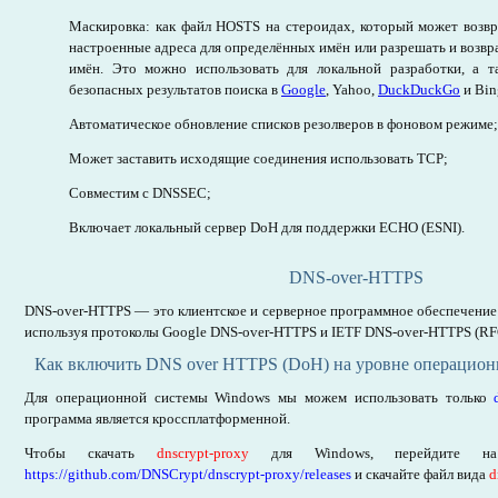
Маскировка: как файл HOSTS на стероидах, который может возв
настроенные адреса для определённых имён или разрешать и возвр
имён. Это можно использовать для локальной разработки, а т
безопасных результатов поиска в
Google
, Yahoo,
DuckDuckGo
и Bin
Автоматическое обновление списков резолверов в фоновом режиме;
Может заставить исходящие соединения использовать TCP;
Совместим с DNSSEC;
Включает локальный сервер DoH для поддержки ECHO (ESNI).
DNS-over-HTTPS
DNS-over-HTTPS — это клиентское и серверное программное обеспечение
используя протоколы Google DNS-over-HTTPS и IETF DNS-over-HTTPS (RF
Как включить DNS over HTTPS (DoH) на уровне операцион
Для операционной системы Windows мы можем использовать только
программа является кроссплатформенной.
Чтобы скачать
dnscrypt-proxy
для Windows, перейдите на 
https://github.com/DNSCrypt/dnscrypt-proxy/releases
и скачайте файл вида
d