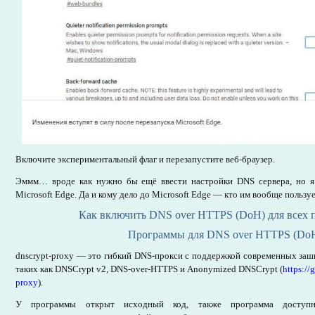
Включите экспериментальный флаг и перезапустите веб-браузер.
Эммм… вроде как нужно бы ещё ввести настройки DNS сервера, но я н
Microsoft Edge. Да и кому дело до Microsoft Edge — кто им вообще пользуе
Как включить DNS over HTTPS (DoH) для всех
Программы для DNS over HTTPS (Do
dnscrypt-proxy — это гибкий DNS-прокси с поддержкой современных за
таких как DNSCrypt v2, DNS-over-HTTPS и Anonymized DNSCrypt (
https:/
proxy
).
У программы открыт исходный код, также программа доступн