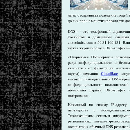
легко отслеживать поведение людей 
до сих пор не монетизировали эти дан
DNS — это телефонный справочник
хостингом и доменными именами 
arstechnica.com в 50.31.169.131. Ва
может журналировать DNS-трафик — п
«Открытые» DNS-сервисы позволя
ради конфиденциальности и безоп
уклоняться от фильтрации контент
шутка) компания
Cloudflare
запус
высокопроизводительный DNS-серви
конфиденциальности пользователе
полностью скрыть DNS-трафик о
шифрование.
Названный по своему IP-адресу,
партнёрства с исследовательс
Тихоокеанским сетевым информа
региональных интернет-регистрат
«открытый» обычный DNS-резолвер (и