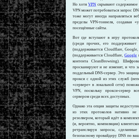
Но хотя
VPN
скрывают содержимое в
VPN может потребоваться запрос DN
тоже могут иногда направляться ве
пределы VPN-тоннеля, создавая «
посещённые сайты.
Вот где вступают в игру протоко
(среди прочих, его поддерживае
(поддерживается Сloudflare, Googl
(поддерживается Сloudflare,
Google
и
контента CleanBrowsing). Шифров
просканируют и не изменят, и что 
поддельный DNS-сервер. Это защищ
прокси с одной из этих служб (неп
«сервере» в локальной сети) помож
VPN, поскольку прокси-сервер в
сервером среди всех доступных.
Однако эта опция защиты недоступн
из этих протоколов нативно не
резолвером, который идёт в комплек
(и, вероятно, компиляции) клиентск
ретранслируя запросы, сделанны
безопасному провайдеру DNS по ваш