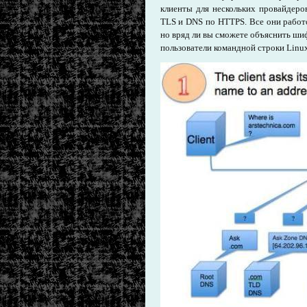
клиенты для нескольких провайдер
TLS и DNS по HTTPS. Все они работ
но вряд ли вы сможете объяснить ши
пользователи командной строки Linux