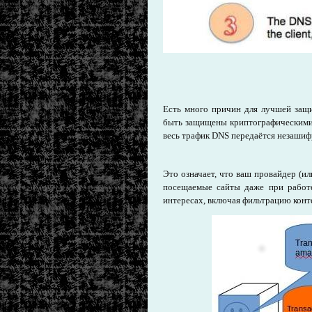
Есть много причин для лучшей защи
быть защищены криптографическими п
весь трафик DNS передаётся незаши
Это означает, что ваш провайдер (и
посещаемые сайты даже при работ
интересах, включая фильтрацию конт