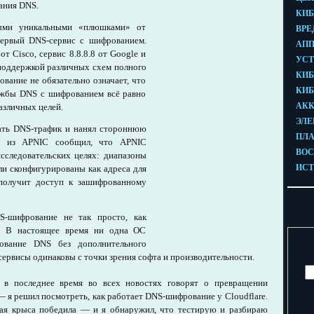
ания DNS.
рыми уникальными «плюшками» от
 первый DNS-сервис с шифрованием.
 Cisco, сервис 8.8.8.8 от Google и
 поддержкой различных схем полного
вание не обязательно означает, что
ужбы DNS с шифрованием всё равно
азличных целей.
вать DNS-трафик и нанял стороннюю
н из APNIC сообщил, что APNIC
исследовательских целях: диапазоны
ыли сконфигурированы как адреса для
получит доступ к зашифрованному
S-шифрование не так просто, как
и. В настоящее время ни одна ОС
ование DNS без дополнительного
сервисы одинаковы с точки зрения софта и производительности.
в последнее время во всех новостях говорят о превращении
— я решил посмотреть, как работает DNS-шифрование у Cloudflare.
ная крыса победила — и я обнаружил, что тестирую и разбираю