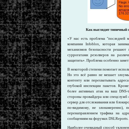
Как выглядит типичный 
«У нас есть проблема "последней 
компании Infoblox, которая зани
механизмов безопасности решают 
суррогатами резолверов на разл
защитить». Проблема особенно заметн
В некоторой степени помогает исполь
Но это всё равно не мешает злоум
контенту или перехватывать адрес
глубокой инспекции пакетов. Кром
более активных атак на ваш DNS-
стороны провайдера или спецслужб 
сервер для отслеживания или блокиро
по-видимому, не злонамеренно), 
перенаправлением трафика на адр
сообщениям на форумах DSLReports.
Наиболее очевидный способ уклонен