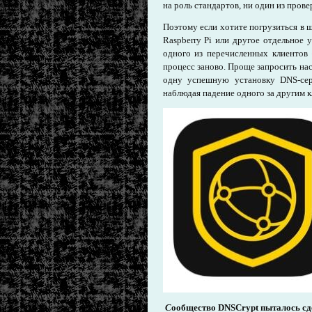
на роль стандартов, ни один из пров
Поэтому если хотите погрузиться в 
Raspberry Pi или другое отдельное 
одного из перечисленных клиентов 
процесс заново. Проще запросить на
одну успешную установку DNS-серв
наблюдая падение одного за другим 
С
ообщество DNSCrypt пыталось сде