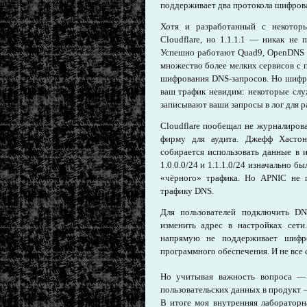
поддерживает два протокола шифров
Хотя и разработанный с некото
Cloudflare, но 1.1.1.1 — никак не
Успешно работают Quad9, OpenDNS от
множество более мелких сервисов с
шифрования DNS-запросов. Но шифро
ваш трафик невидим: некоторые сл
записывают ваши запросы в лог для р
Cloudflare пообещал не журналиро
фирму для аудита. Джефф Хасто
собирается использовать данные в 
1.0.0.0/24 и 1.1.1.0/24 изначально б
«чёрного» трафика. Но APNIC не 
трафику DNS.
Для пользователей подключить DN
изменить адрес в настройках сет
напрямую не поддерживает шифр
программного обеспечения. И не все 
Но учитывая важность вопроса — 
пользовательских данных в продукт 
В итоге моя внутренняя лаборатор