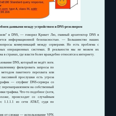
обмен данными между устройством и DNS-резолвером
мили" в DNS, — говорил Крикет Лю, главный архитектор DNS в
мается информационной безопасностью. — Большинство наших
вопросы коммуникаций между серверами. Но есть проблема с
ичных операционных системах. В реальности мы не можем их
а в странах, где власти более враждебно относятся к интернету.
зование DNS, который не ведёт логи.
ышленнику фильтровать запросы по
а методом пакетного перехвата или
е пассивной прослушки есть угроза
трафик — спуфинг DNS-сервера со
с перенаправлением на собственный
вки трафика. Что-то подобное (хотя,
похоже, происходит со случайным
ес 1.1.1.1 из сети AT&T, судя по
ия от слежки — использование VPN.