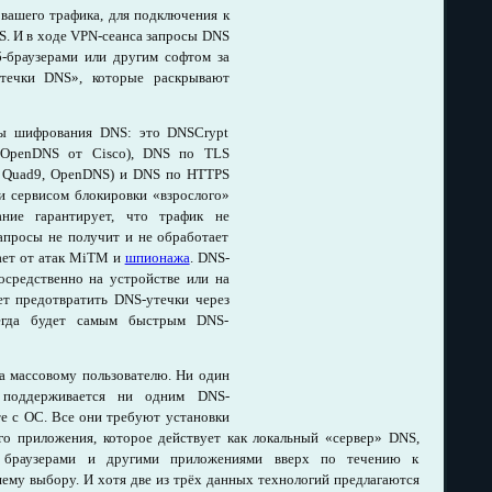
ашего трафика, для подключения к
S. И в ходе VPN-сеанса запросы DNS
б-браузерами или другим софтом за
утечки DNS», которые раскрывают
лы шифрования DNS: это DNSCrypt
т OpenDNS от Cisco), DNS по TLS
e, Quad9, OpenDNS) и DNS по HTTPS
 сервисом блокировки «взрослого»
ание гарантирует, что трафик не
запросы не получит и не обработает
ает от атак MiTM и
шпионажа
. DNS-
осредственно на устройстве или на
ет предотвратить DNS-утечки через
сегда будет самым быстрым DNS-
а массовому пользователю. Ни один
 поддерживается ни одним DNS-
те с ОС. Все они требуют установки
ого приложения, которое действует как локальный «сервер» DNS,
е браузерами и другими приложениями вверх по течению к
ему выбору. И хотя две из трёх данных технологий предлагаются