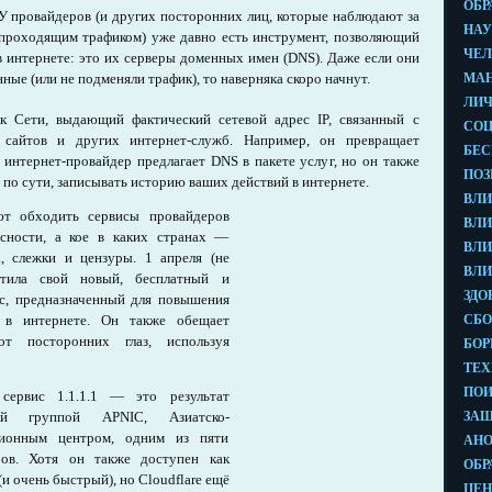
У провайдеров (и других посторонних лиц, которые наблюдают за
проходящим трафиком) уже давно есть инструмент, позволяющий
в интернете: это их серверы доменных имен (DNS). Даже если они
ные (или не подменяли трафик), то наверняка скоро начнут.
 Сети, выдающий фактический сетевой адрес IP, связанный с
сайтов и других интернет-служб. Например, он превращает
ш интернет-провайдер предлагает DNS в пакете услуг, но он также
о сути, записывать историю ваших действий в интернете.
ют обходить сервисы провайдеров
асности, а кое в каких странах —
а, слежки и цензуры. 1 апреля (не
тила свой новый, бесплатный и
с, предназначенный для повышения
й в интернете. Он также обещает
т посторонних глаз, используя
 сервис 1.1.1.1 — это результат
кой группой APNIC, Азиатско-
ционным центром, одним из пяти
оров. Хотя он также доступен как
 очень быстрый), но Cloudflare ещё