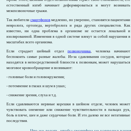
естественный изгиб начинает деформироваться и могут возникать
межпозвоночные грыжи.
Так любители
смартфонов
медленно, но уверенно, становятся пациентами
невролога, ортопеда, вертебролога и ряда других специалистов. Как
известно, ни одна проблема в организме не остается локальной и
изолированной. Изменения в одной системе влекут за собой нарушения в
масштабах всего организма.
Если страдает шейный отдел
позвоночника
, человека начинают
беспокоить самые разные жалобы. Из-за сдавливания сосудов, которые
находятся в непосредственной близости к позвонкам, может нарушаться
мозговое кровообращение и возникают:
- головные боли и головокружения;
- потемнение в глазах и шум в ушах;
- снижение зрения, слуха и т.д.
Если сдавливаются нервные корешки в шейном отделе, человек может
чувствовать онемение или снижение чувствительности в пальцах рук,
боль в плече, шее и даже сердечные боли. И это далеко не все негативные
последствия.
Что же делать, чтобы смартфон не навредил ваше