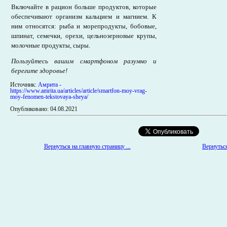
Включайте в рацион больше продуктов, которые
обеспечивают организм кальцием и магнием. К
ним относятся: рыба и морепродукты, бобовые,
шпинат, семечки, орехи, цельнозерновые крупы,
молочные продукты, сыры.
Пользуйтесь вашим смартфоном разумно и
берегите здоровье!
Источник:
Амрита -
https://www.amrita.ua/articles/article/smartfon-moy-vrag-
moy-fenomen-tekstovaya-sheya/
Опубликовано: 04.08.2021
Вернуться на главную страницу ...
Вернуться