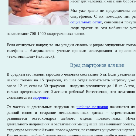
несет для человека и как с ним бороть
Мы уже давно не представляем св
смартфонов. С их помощью мы раб
социальных сетях
, совершаем покуп
люди тратят на эти мобильные устр
накапливают 700-1400 «виртуальных» часов.
Если оглянуться вокруг, то мы увидим сплошь и рядом опущенные голов
телефоны… Американские ученые провели исследования и присвоил
«текстовая шея» (text neck).
Вред смартфонов для шеи
В среднем вес головы взрослого человека составляет 5 кг. Если увеличить
наклон головы на 15 градусов, то шея будет испытывать нагрузку уже
около 12 кг, если на 30 градусов – нагрузка увеличится до 18 кг. А это,
только представьте, вес 6-летнего ребенка! Естественно, это негативно
сказывается на
здоровье
.
От частых и длительных нагрузок на
шейные позвонки
начинается их
ранний износ и стирание межпозвоночных дисков – стремительно
развивается остеохондроз шейного отдела позвоночника. Из-за
длительного напряжения и растягивания мышц наша шея начинает болеть,
структура мышечной ткани повреждается, появляются ущемления нервов.
Кроме этого, шейный отдел позвоночника теряет свою стабильность, его