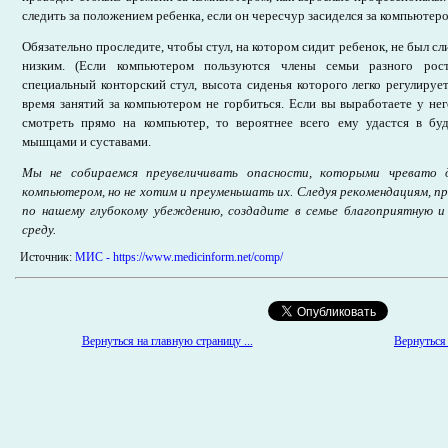
следить за положением ребенка, если он чересчур засиделся за компьютеро
Обязательно проследите, чтобы стул, на котором сидит ребенок, не был 
низким. (Если компьютером пользуются члены семьи разного рос
специальный конторский стул, высота сиденья которого легко регулирует
время занятий за компьютером не горбиться. Если вы выработаете у не
смотреть прямо на компьютер, то вероятнее всего ему удастся в б
мышцами и суставами.
Мы не собираемся преувеличивать опасности, которыми чревато д
компьютером, но не хотим и преуменьшать их. Следуя рекомендациям, при
по нашему глубокому убеждению, создадите в семье благоприятную 
среду.
Источник:
МИС - https://www.medicinform.net/comp/
Вернуться на главную страницу ...
Вернуться 