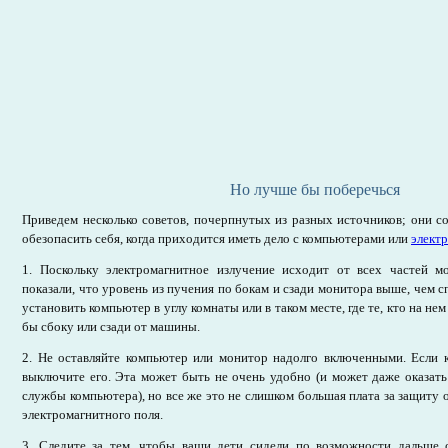
Но лучше бы поберечься
Приведем несколько советов, почерпнутых из разных источников; они со
обезопасить себя, когда приходится иметь дело с компьютерами или
элект
1. Поскольку электромагнитное излучение исходит от всех частей м
показали, что уровень из пучения по бокам и сзади монитора выше, чем с
установить компьютер в углу комнаты или в таком месте, где те, кто на нем
бы сбоку или сзади от машины.
2. Не оставляйте компьютер или монитор надолго включенными. Если к
выключите его. Эта может быть не очень удобно (и может даже оказать
службы компьютера), но все же это не слишком большая плата за защиту 
электромагнитного поля.
3. Следите за тем, чтобы ваши дети сидели по возможности дальше 