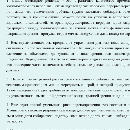
1. Самое очевидное решение - это ограничить количество времен
компьютером без перерыва. Рекомендуется делать короткий перерыв чере
понимаем, что увлеченного ребенка трудно заставить соблюдать так
поэтому вы, в крайнем случае, можете пойти на уступки и воспользо
взрослых пользователей, которые предусматривают перерыв через каж
"разрядкой" между компьютерными занятиями может быть физическая
напряжения зрения - прогулка, игра в мяч на воздухе или даже поход со вз
2. Некоторые специалисты предлагают упражнения для глаз, помогающи
связанных с использованием компьютера. Это могут быть такие простые 
слежение за объектами, движущимися в поле зрения, или концентр
предметах. Чередование работы за компьютером с другими видами деяте
что последние часто включают в себя зрительные движения, являющи
для глаз.
3. Неплохо также разнообразить характер занятий ребенка за компью
текстовым процессором можно чередовать с игрой, в которой присутс
Такое чередование будет требовать от молодых глаз совершенно разного 
их утомляемости, вызванной длительной концентрацией зрения на одной и 
4. Еще один способ уменьшить риск перенапряжения глаз состоит в 
Мониторы с высоким разрешением всегда удобнее для глаз, чем мониторы 
вы и ваши дети собираетесь сидеть у компьютера долго, то вам необходи
четкостью.