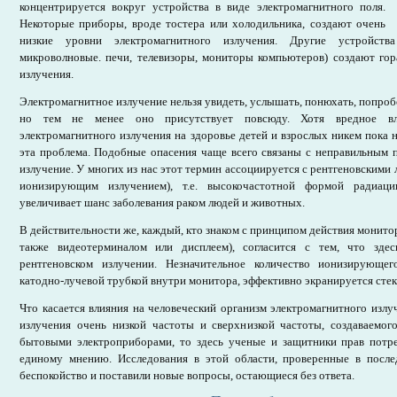
концентрируется вокруг устройства в виде электромагнитного поля.
Некоторые приборы, вроде тостера или холодильника, создают очень
низкие уровни электромагнитного излучения. Другие устройства
микроволновые. печи, телевизоры, мониторы компьютеров) создают гор
излучения.
Электромагнитное излучение нельзя увидеть, услышать, понюхать, попробо
но тем не менее оно присутствует повсюду. Хотя вредное в
электромагнитного излучения на здоровье детей и взрослых никем пока н
эта проблема. Подобные опасения чаще всего связаны с неправильным 
излучение. У многих из нас этот термин ассоциируется с рентгеновскими
ионизирующим излучением), т.е. высокочастотной формой радиации
увеличивает шанс заболевания раком людей и животных.
В действительности же, каждый, кто знаком с принципом действия монито
также видеотерминалом или дисплеем), согласится с тем, что зде
рентгеновском излучении. Незначительное количество ионизирующег
катодно-лучевой трубкой внутри монитора, эффективно экранируется стек
Что касается влияния на человеческий организм электромагнитного излуч
излучения очень низкой частоты и сверхнизкой частоты, создаваемо
бытовыми электроприборами, то здесь ученые и защитники прав потр
единому мнению. Исследования в этой области, проверенные в после
беспокойство и поставили новые вопросы, остающиеся без ответа.