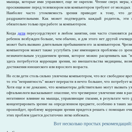
мышцы, которые ими управляют, еще не окрепли. Чтение сверх меры, 
просиживание перед телевизором или компьютером требуют от молодых г
Наиболее часто утомляемость зрения приводит к тому, что де
раздражительными. Как может подтвердить каждый родитель, эти 
обязательно только при работе за компьютером.
Когда
дети
переусердствуют в любом занятии, они часто становятся р
ребенок возбужден больше, чем обычно, и для этого нет другой очевид
может быть вызвано длительным пребыванием его за компьютером. Чрезм
компьютером может также усугубить уже имеющиеся проблемы со зрен
незначительным ухудшением зрения, которое можно расценивать как "н
здесь потребуется коррекция зрения, но вмешательства медицины, воз
достижения юношеского или взрослого возраста.
Но если дети столь сильно увлечены компьютером, что все свободное вре
то эта "неприятность" может перерасти в нечто большее, что потребует к
Хотя еще и не доказано, что компьютеры действительно могут вызвать у
офтальмологи высказывают опасение, что чрезмерное увлечение ими в ран
негативное влияние на мышцы, управляющие глазами, в результате чего 
концентрировать зрение на определенном предмете, особенно в таких зан
произойдет, проблему коррекции зрения придется решать с помощью очк
этих проблем удается достаточно легко избежать.
Вот несколько простых рекомендаций: