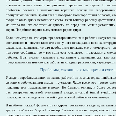
5. Наконец, важно принять меры по уменьшению отражений от монитора. 
в комнате может вызвать неприятные отражения на экране. Возмож
проблемы состоят в выключении верхнего освещения, задергивани
пропускают слишком яркий свет, и повороте монитора таким образом, чт
сзади не было ярких источников света. Если вашему ребенку доставляют
монитора или его собственная яркость, то перед ним можно установит
экран. Подобные экраны выпускаются рядом фирм.
Если, несмотря на эти меры предосторожности, ваш ребенок жалуется на 
воспаляются и чешутся глаза или если у него неожиданно возникают труд
школьными занятиями, то вам необходимо показать его оптометристу или
при этом сообщить, что у вас дома есть компьютер, и расскажите, сколь
ребенок. Врач может назначить специальные упражнения для глаз ил
предназначенные именно для работы на среднем расстоянии, характерном
Проблемы, связанные с мышцами и суста
У людей, зарабатывающих на жизнь работой на компьютерах, наибольше
связано с заболеваниями мышц и суставов. Чаще всего это просто оне
пояснице или покалывание в ногах. Но бывают, однако, и более серье
распространен кистевой туннельный синдром (carpal tunnel syndrome
повреждаются вследствие частой и длительной работы на компьютере.
В наиболее тяжелой форме этот синдром проявляется в виде мучительны
трудоспособности. У детей такие проблемы возникают редко, все-таки са
проводят столько времени за компьютером, как взрослые профессионалы.