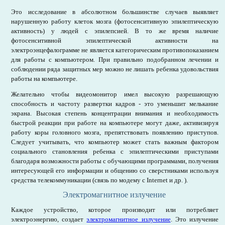
Это исследование в абсолютном большинстве случаев выявляет
нарушенную работу клеток мозга (фотосенситивную эпилептическую
активность) у людей с эпилепсией. В то же время наличие
фотосенситивной эпилептической активности на
электроэнцефалограмме не является категорическим противопоказанием
для работы с компьютером. При правильно подобранном лечении и
соблюдении ряда защитных мер можно не лишать ребенка удовольствия
работы на компьютере.
Желательно чтобы видеомонитор имел высокую разрешающую
способность и частоту развертки кадров - это уменьшит мелькание
экрана. Высокая степень концентрации внимания и необходимость
быстрой реакции при работе на компьютере могут даже, активизируя
работу коры головного мозга, препятствовать появлению приступов.
Следует учитывать, что компьютер может стать важным фактором
социального становления ребенка с эпилептическими приступами
благодаря возможности работы с обучающими программами, получения
интересующей его информации и общению со сверстниками используя
средства телекоммуникации (связь по модему с Internet и др. ).
Электромагнитное излучение
Каждое устройство, которое производит или потребляет
электроэнергию, создает
электромагнитное излучение
. Это излучение