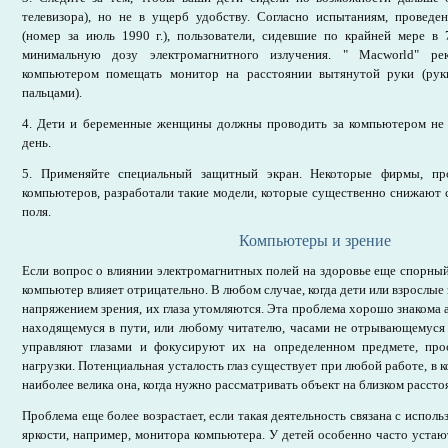
телевизора), но не в ущерб удобству. Согласно испытаниям, провед
(номер за июль 1990 г.), пользователи, сидевшие по крайней мере в 
минимальную дозу электромагнитного излучения. " Macworld" ре
компьютером помещать монитор на расстоянии вытянутой руки (рук
пальцами).
4. Дети и беременные женщины должны проводить за компьютером не 
день.
5. Применяйте специальный защитный экран. Некоторые фирмы, пр
компьютеров, разработали такие модели, которые существенно снижают
поля.
Компьютеры и зрение
Если вопрос о влиянии электромагнитных полей на здоровье еще спорный,
компьютер влияет отрицательно. В любом случае, когда дети или взрослые 
напряжением зрения, их глаза утомляются. Эта проблема хорошо знакома 
находящемуся в пути, или любому читателю, часами не отрывающемуся
управляют глазами и фокусируют их на определенном предмете, про
нагрузки. Потенциальная усталость глаз существует при любой работе, в к
наиболее велика она, когда нужно рассматривать объект на близком рассто
Проблема еще более возрастает, если такая деятельность связана с испол
яркости, например, монитора компьютера. У детей особенно часто устают 