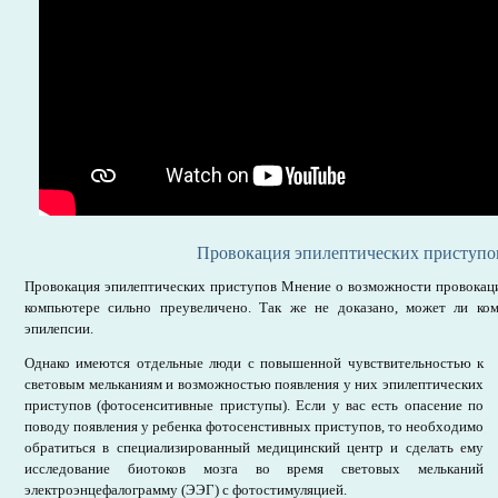
Провокация эпилептических приступо
Провокация эпилептических приступов Мнение о возможности провокаци
компьютере сильно преувеличено. Так же не доказано, может ли ко
эпилепсии.
Однако имеются отдельные люди с повышенной чувствительностью к
световым мельканиям и возможностью появления у них эпилептических
приступов (фотосенситивные приступы). Если у вас есть опасение по
поводу появления у ребенка фотосенстивных приступов, то необходимо
обратиться в специализированный медицинский центр и сделать ему
исследование биотоков мозга во время световых мельканий
электроэнцефалограмму (ЭЭГ) с фотостимуляцией.