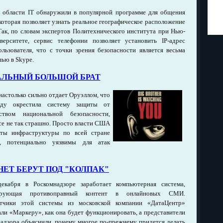
 области IT обнаружили в популярной программе для общения
которая позволяет узнать реальное географическое расположение
Так, по словам экспертов Политехнического института при Нью-
ерситете, сервис телефонии позволяет установить IP-адрес
ользователя, что с точки зрения безопасности является весьма
ью в Skype.
АЛЬНЫЙ БОЛЬШОЙ БРАТ
настолько сильно отдает Оруэллом, что
оду окрестила систему защиты от
ством национальной безопасности,
все не так страшно. Просто власти США
кты инфраструктуры по всей стране
, потенциально уязвимы для атак
НЕТ БЕРУТ ПОД "КОЛПАК"
екабря в Роскомнадзоре заработает компьютерная система,
тирующая противоправный контент в онлайновых СМИ.
отчики этой системы из московской компании «ДатаЦентр»
али «Маркеру», как она будет функционировать, а представители
адзора объяснили, почему многое по-прежнему придется делать