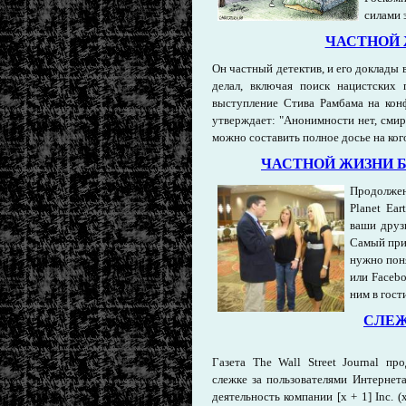
силами 
ЧАСТНОЙ 
Он частный детектив, и его доклады 
делал, включая поиск нацистских
выступление Стива Рамбама на конф
утверждает: "Анонимности нет, смир
можно составить полное досье на ког
ЧАСТНОЙ ЖИЗНИ Б
Продолжен
Planet Ea
ваши друзь
Самый прим
нужно поня
или Facebo
ним в гости
СЛЕЖ
Газета The Wall Street Journal п
слежке за пользователями Интернета
деятельность компании [х + 1] Inc. 