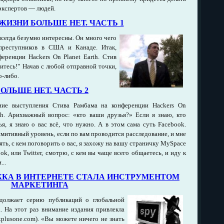
экспертов — людей.
ЖИЗНИ БОЛЬШЕ НЕТ. ЧАСТЬ 1
всегда безумно интересны. Он много чего
 преступников в США и Канаде. Итак,
еренции Hackers On Planet Earth. Стив
итесь!" Начав с любой отправной точки,
о-либо.
ОЛЬШЕ НЕТ. ЧАСТЬ 2
ие выступления Стива Рамбама на конференции Hackers On
rth. Арихважный вопрос: «кто ваши друзья?» Если я знаю, кто
я, я знаю о вас всё, что нужно. А в этом сама суть Facebook.
итивный уровень, если по вам проводится расследование, и мне
ть, с кем поговорить о вас, я захожу на вашу страничку MySpace
ok, или Twitter, смотрю, с кем вы чаще всего общаетесь, и иду к
...
КА В ИНТЕРНЕТЕ СТАЛА ИНСТРУМЕНТОМ
МАРКЕТИНГА
родолжает серию публикаций о глобальной
. На этот раз внимание издания привлекла
(xplusone.com). «Вы можете ничего не знать