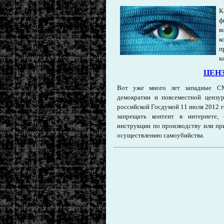
К
ф
в
к
п
к
ЦЕН
Вот уже много лет западные С
демократии и повсеместной цензу
российской Госдумой 11 июля 2012 г
запрещать контент в интернете,
инструкции по производству или пр
осуществлению самоубийства.