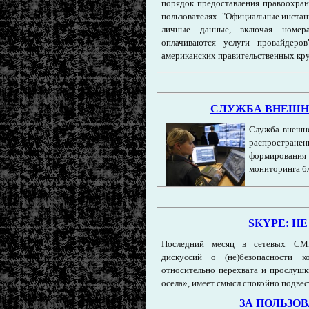
порядок предоставления правоохран
пользователях. "Официальные инстан
личные данные, включая номера
оплачиваются услуги провайдеро
американских правительственных кр
СЛУЖБА ВНЕШН
Служба внешне
распростране
формирования
мониторинга б
SKYPE: Н
Последний месяц в сетевых СМИ
дискуссий о (не)безопасности 
относительно перехвата и прослушк
осела», имеет смысл спокойно подвес
ЗА ПОЛЬЗО