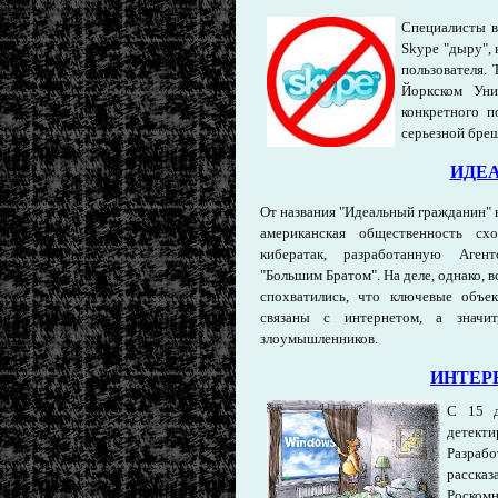
Специалисты в
Skype "дыру", 
пользователя. 
Йоркском Унив
конкретного п
серьезной бреш
ИДЕ
От названия "Идеальный гражданин" 
американская общественность сх
кибератак, разработанную Агент
"Большим Братом". На деле, однако, 
спохватились, что ключевые объе
связаны с интернетом, а значит
злоумышленников.
ИНТЕР
С 15 д
детек
Разраб
рассказ
Роскомн