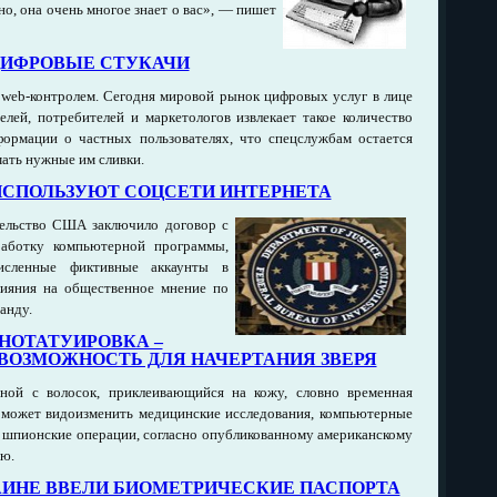
но, она очень многое знает о вас», — пишет
ИФРОВЫЕ СТУКАЧИ
web-контролем. Сегодня мировой рынок цифровых услуг в лице
елей, потребителей и маркетологов извлекает такое количество
ормации о частных пользователях, что спецслужбам остается
мать нужные им сливки.
СПОЛЬЗУЮТ СОЦСЕТИ ИНТЕРНЕТА
тельство США заключило договор с
работку компьютерной программы,
исленные фиктивные аккаунты в
лияния на общественное мнение по
анду.
НОТАТУИРОВКА –
ВОЗМОЖНОСТЬ ДЛЯ НАЧЕРТАНИЯ ЗВЕРЯ
ной с волосок, приклеивающийся на кожу, словно временная
 может видоизменить медицинские исследования, компьютерные
 шпионские операции, согласно опубликованному американскому
ию.
АИНЕ ВВЕЛИ БИОМЕТРИЧЕСКИЕ ПАСПОРТА