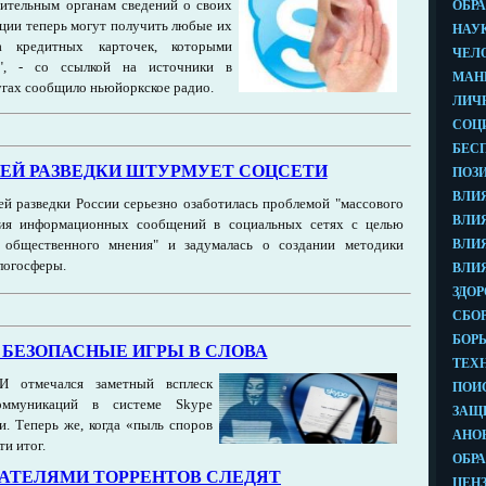
ительным органам сведений о своих
ции теперь могут получить любые их
 кредитных карточек, которыми
в", - со ссылкой на источники в
угах сообщило ньюйоркское радио.
ЕЙ РАЗВЕДКИ ШТУРМУЕТ СОЦСЕТИ
й разведки России серьезно озаботилась проблемой "массового
ния информационных сообщений в социальных сетях с целью
 общественного мнения" и задумалась о создании методики
логосферы.
Е БЕЗОПАСНЫЕ ИГРЫ В СЛОВА
 отмечался заметный всплеск
коммуникаций в системе Skype
и. Теперь же, когда «пыль споров
ти итог.
ВАТЕЛЯМИ ТОРРЕНТОВ СЛЕДЯТ