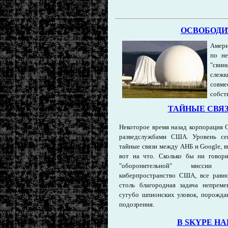
ОСВОБОДИ
Амери
по не
"свин
слеж
совме
собст
ТАЙНЫЕ СВЯЗ
Некоторое время назад корпорация G
разведслужбами США. Уровень се
тайные связи между АНБ и Google, 
вот на что. Сколько бы ни говори
"оборонительной" миссии 
киберпространство США, все равно
столь благородная задача непрем
сугубо шпионских уловок, порожда
подозрения.
В SKYPE Н