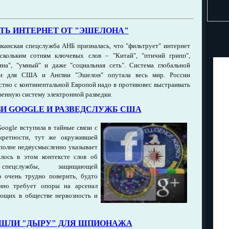
ТЬ ИНТЕРНЕТ ОТ "ЭШЕЛОНА"
канская спецслужба АНБ призналась, что "фильтрует" интернет
скольким сотням ключевых слов – "Китай", "птичий грипп",
ина", "умный" и даже "социальная сеть". Система глобальной
ки для США и Англии "Эшелон" опутала весь мир. России
стно с континентальной Европой надо в противовес выстраивать
венную систему электронной разведки.
И GOOGLE И РАЗВЕДСЛУЖБ США
oogle вступила в тайные связи с
кретности, тут же окружившей
вполне недвусмысленно указывает
лось в этом контексте слов об
спецслужбы, защищающей
 очень трудно поверить, будто
енно требует опоры на арсенал
ющих в обществе нервозность и
АШЛИ "ДЫРУ" ДЛЯ ШПИОНАЖА