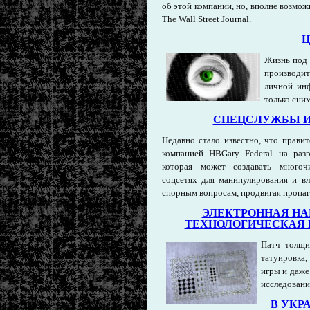
об этой компании, но, вполне возмож
The Wall Street Journal.
Ц
Жизнь под 
производит
личной инф
только сни
СПЕЦСЛУЖБЫ И
Недавно стало известно, что прави
компанией HBGary Federal на раз
которая может создавать многоч
соцсетях для манипулирования и в
спорным вопросам, продвигая пропаг
ЭЛЕКТРОННАЯ НА
ТЕХНОЛОГИЧЕСКАЯ 
Патч толщи
татуировка,
игры и даже
исследован
В УКР