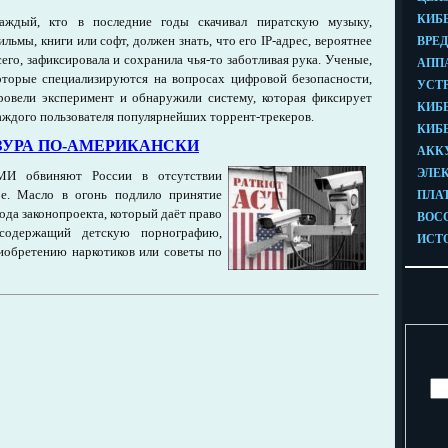
аждый, кто в последние годы скачивал пиратскую музыку,
ильмы, книги или софт, должен знать, что его IP-адрес, вероятнее
сего, зафиксировала и сохранила чья-то заботливая рука. Ученые,
оторые специализируются на вопросах цифровой безопасности,
ровели эксперимент и обнаружили систему, которая фиксирует
аждого пользователя популярнейших торрент-трекеров.
ЗУРА ПО-АМЕРИКАНСКИ
МИ обвиняют России в отсутствии
ре. Масло в огонь подлило принятие
ода законопроекта, который даёт право
 содержащий детскую порнографию,
иобретению наркотиков или советы по