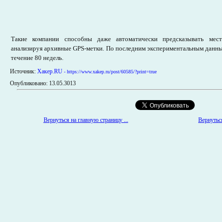
Такие компании способны даже автоматически предсказывать место
анализируя архивные GPS-метки. По последним экспериментальным данны
течение 80 недель.
Источник:
Хакер.RU
- https://www.xakep.ru/post/60585/?print=true
Опубликовано: 13.05.3013
Вернуться на главную страницу ...
Вернуться