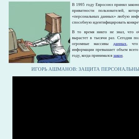
В 1995 году Евросоюз принял законо
приватности пользователей, кото
«персональных данных» любую инфо
способную идентифицировать конкрет
В то время никто не знал, что 
вырастет в тысячи раз. Сегодня по
огромные массивы
данных
, что
информации превышает объем всего 
году, когда принимался
закон
.
ИГОРЬ АШМАНОВ: ЗАЩИТА ПЕРСОНАЛЬН