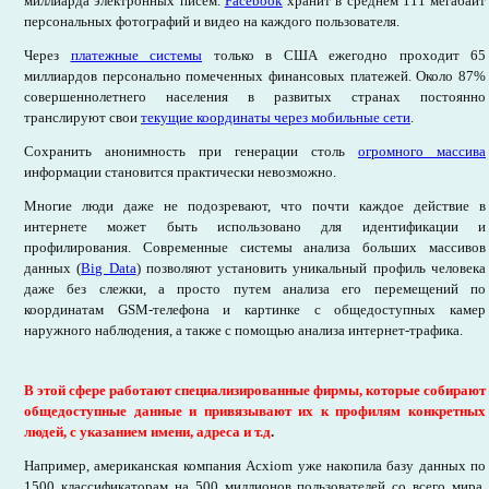
миллиарда электронных писем.
Facebook
хранит в среднем 111 мегабайт
персональных фотографий и видео на каждого пользователя.
Через
платежные системы
только в США ежегодно проходит 65
миллиардов персонально помеченных финансовых платежей. Около 87%
совершеннолетнего населения в развитых странах постоянно
транслируют свои
текущие координаты через мобильные сети
.
Сохранить анонимность при генерации столь
огромного массива
информации становится практически невозможно.
Многие люди даже не подозревают, что почти каждое действие в
интернете может быть использовано для идентификации и
профилирования. Современные системы анализа больших массивов
данных (
Big Data
) позволяют установить уникальный профиль человека
даже без слежки, а просто путем анализа его перемещений по
координатам GSM-телефона и картинке с общедоступных камер
наружного наблюдения, а также с помощью анализа интернет-трафика.
В этой сфере работают специализированные фирмы, которые собирают
общедоступные данные и привязывают их к профилям конкретных
людей, с указанием имени, адреса и т.д
.
Например, американская компания Acxiom уже накопила базу данных по
1500 классификаторам на 500 миллионов пользователей со всего мира.