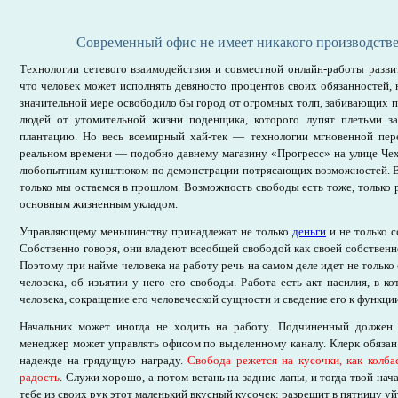
Современный офис не имеет никакого производств
Технологии сетевого взаимодействия и совместной онлайн-работы развит
что человек может исполнять девяносто процентов своих обязанностей, н
значительной мере освободило бы город от огромных толп, забивающих п
людей от утомительной жизни поденщика, которого лупят плетьми з
плантацию. Но весь всемирный хай-тек — технологии мгновенной пе
реальном времени — подобно давнему магазину «Прогресс» на улице Чех
любопытным кунштюком по демонстрации потрясающих возможностей. В
только мы остаемся в прошлом. Возможность свободы есть тоже, только ра
основным жизненным укладом.
Управляющему меньшинству принадлежат не только
деньги
и не только с
Собственно говоря, они владеют всеобщей свободой как своей собствен
Поэтому при найме человека на работу речь на самом деле идет не только
человека, об изъятии у него его свободы. Работа есть акт насилия, в к
человека, сокращение его человеческой сущности и сведение его к функции
Начальник может иногда не ходить на работу. Подчиненный должен 
менеджер может управлять офисом по выделенному каналу. Клерк обязан
надежде на грядущую награду.
Свобода режется на кусочки, как колбас
радость
. Служи хорошо, а потом встань на задние лапы, и тогда твой н
тебе из своих рук этот маленький вкусный кусочек: разрешит в пятницу уй