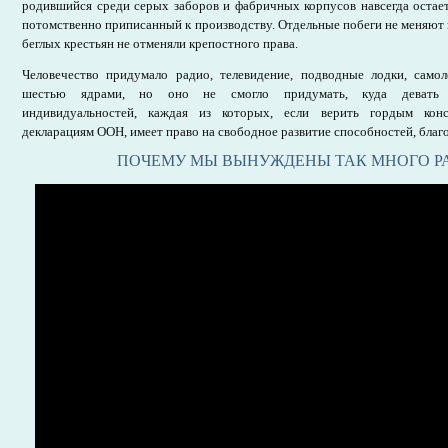
родившийся среди серых заборов и фабричных корпусов навсегда остаетс
потомственно приписанный к производству. Отдельные побеги не меняют к
беглых крестьян не отменяли крепостного права.
Человечество придумало радио, телевидение, подводные лодки, сам
шестью ядрами, но оно не смогло придумать, куда девать 
индивидуальностей, каждая из которых, если верить гордым ко
декларациям ООН, имеет право на свободное развитие способностей, благ
ПОЧЕМУ МЫ ВЫНУЖДЕНЫ ТАК МНОГО Р