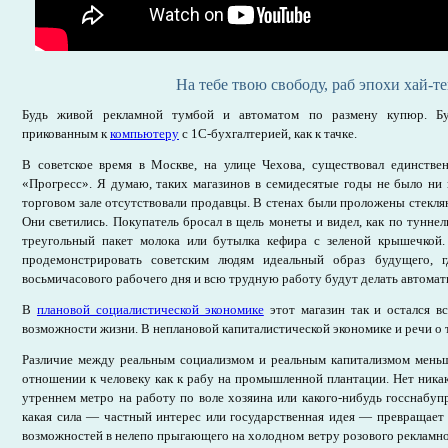
На тебе твою свободу, раб эпохи хай-те
Будь живой рекламной тумбой и автоматом по размену купюр. Бу
прикованным к
компьютеру
с 1С-бухгалтерией, как к тачке.
В советское время в Москве, на улице Чехова, существовал единстве
«Прогресс». Я думаю, таких магазинов в семидесятые годы не было ни 
торговом зале отсутствовали продавцы. В стенах были проложены стекля
Они светились. Покупатель бросал в щель монеты и видел, как по туннел
треугольный пакет молока или бутылка кефира с зеленой крышечкой
продемонстрировать советским людям идеальный образ будущего, 
восьмичасового рабочего дня и всю трудную работу будут делать автомат
В
плановой социалистической экономике
этот магазин так и остался в
возможности жизни. В неплановой капиталистической экономике и речи о 
Различие между реальным социализмом и реальным капитализмом меньш
отношении к человеку как к рабу на промышленной плантации. Нет ника
утреннем метро на работу по воле хозяина или какого-нибудь госснабупр
какая сила — частный интерес или государственная идея — превращает 
возможностей в нелепо прыгающего на холодном ветру розового рекламно