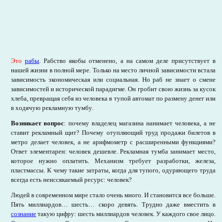
Это
рабы
. Рабство якобы отменено, а на самом деле присутствует в
нашей жизни в полной мере. Только на место личной зависимости встала
зависимость экономическая или социальная. Но раб не знает о смене
зависимостей и исторической парадигме. Он гробит свою жизнь за кусок
хлеба, превращая себя из человека в тупой автомат по размену денег или
в ходячую рекламную тумбу.
Возникает вопрос
: почему владелец магазина нанимает человека, а не
ставит рекламный щит? Почему отупляющий труд продажи билетов в
метро делает человек, а не арифмометр с расширенными функциями?
Ответ элементарен: человек дешевле. Рекламная тумба занимает место,
которое нужно оплатить. Механизм требует разработки, железа,
пластмассы. К чему такие затраты, когда для тупого, одуряющего труда
всегда есть неиссякаемый ресурс: человек?
Людей в современном мире стало очень много. И становится все больше.
Пять миллиардов… шесть… скоро девять. Трудно даже вместить в
сознание
такую цифру: шесть миллиардов человек. У каждого свое лицо.