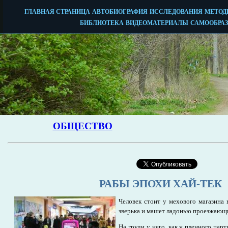
РАБЫ ЭПОХИ ХАЙ-ТЕК
Человек стоит у мехового магазина
зверька и машет ладонью проезжающ
На груди у него, как у пленного пар