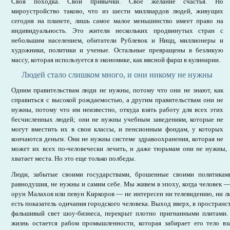
Своя походка. Свои привычки. Свое желание счастья. Но
мироустройство таково, что из шести миллиардов людей, живущих
сегодня на планете, лишь самое малое меньшинство имеет право на
индивидуальность. Это жители нескольких продвинутых стран с
небольшим населением, обитатели Рублевок и Ницц, миллионеры и
художники, политики и ученые. Остальные превращены в безликую
массу, которая используется в экономике, как мясной фарш в кулинарии.
Людей стало слишком много, и они никому не нужны
Одним правительствам люди не нужны, потому что они не знают, как
справиться с высокой рождаемостью, а другим правительствам они не
нужны, потому что им неизвестно, откуда взять работу для всех этих
бесчисленных людей; они не нужны учебным заведениям, которые не
могут вместить их в свои классы, и пенсионным фондам, у которых
кончаются деньги. Они не нужны системе здравоохранения, которая не
может их всех по-человечески лечить, и даже тюрьмам они не нужны, 
хватает места. Но это еще только полбеды.
Люди, забытые своими государствами, брошенные своими политикам
равнодушия, не нужны и самим себе. Мы живем в эпоху, когда человек 
орун Малахов или певун Киркоров — не интересен ни телевидению, ни л
есть показатель одичания городского человека. Выход вверх, в пространс
фальшивый свет шоу-бизнеса, перекрыт плотно пригнанными плитами
жизнь остается рабом промышленности, которая забирает его тело вз