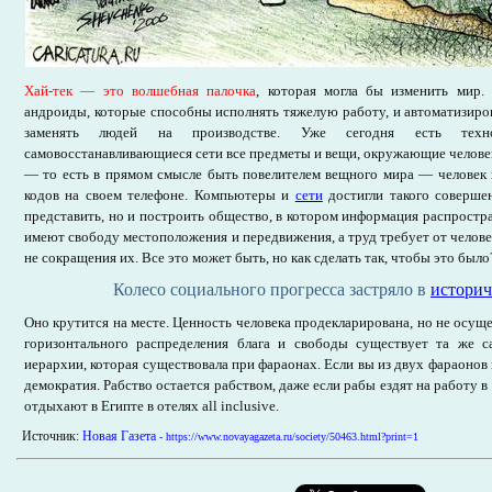
Хай-тек — это волшебная палочка
, которая могла бы изменить мир.
андроиды, которые способны исполнять тяжелую работу, и автоматизир
заменять людей на производстве. Уже сегодня есть техн
самовосстанавливающиеся сети все предметы и вещи, окружающие человек
— то есть в прямом смысле быть повелителем вещного мира — человек 
кодов на своем телефоне. Компьютеры и
сети
достигли такого совершен
представить, но и построить общество, в котором информация распростра
имеют свободу местоположения и передвижения, а труд требует от челове
не сокращения их. Все это может быть, но как сделать так, чтобы это было
Колесо социального прогресса застряло в
историч
Оно крутится на месте. Ценность человека продекларирована, но не осущ
горизонтального распределения блага и свободы существует та же с
иерархии, которая существовала при фараонах. Если вы из двух фараонов 
демократия. Рабство остается рабством, даже если рабы ездят на работу 
отдыхают в Египте в отелях all inclusive.
Источник:
Новая Газета
- https://www.novayagazeta.ru/society/50463.html?print=1