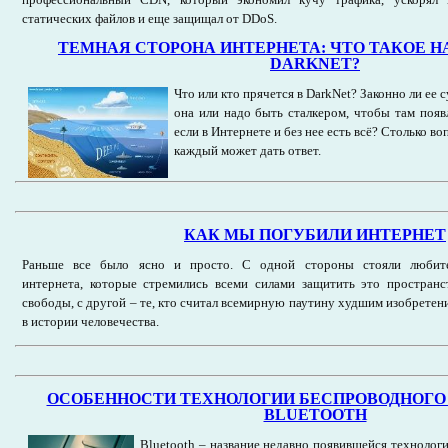
статических файлов и еще защищал от DDoS.
ТЕМНАЯ СТОРОНА ИНТЕРНЕТА: ЧТО ТАКОЕ Н
DARKNET?
Что или кто прячется в DarkNet? Законно ли ее 
она или надо быть сталкером, чтобы там появл
если в Интернете и без нее есть всё? Столько во
каждый может дать ответ.
КАК МЫ ПОГУБИЛИ ИНТЕРНЕТ
Раньше все было ясно и просто. С одной стороны стояли любит
интернета, которые стремились всеми силами защитить это пространс
свободы, с другой – те, кто считал всемирную паутину худшим изобретен
в истории человечества.
ОСОБЕННОСТИ ТЕХНОЛОГИИ БЕСПРОВОДНОГ
BLUETOOTH
Bluetooth – название недавно появившейся технологи