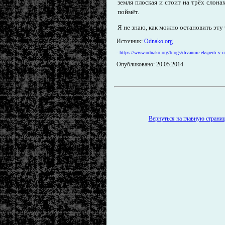
земля плоская и стоит на трёх слона
поймёт.
Я не знаю, как можно остановить эту
Источник:
Odnako.org
- https://www.odnako.org/blogs/divannie-eksperti-v-
Опубликовано: 20.05.2014