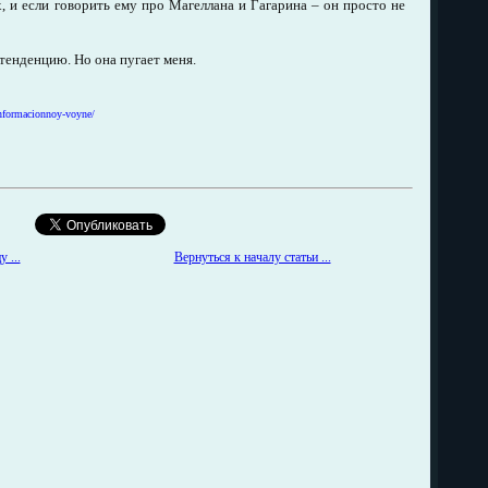
х, и если говорить ему про Магеллана и Гагарина – он просто не
 тенденцию. Но она пугает меня.
informacionnoy-voyne/
Вернуться к началу статьи ...