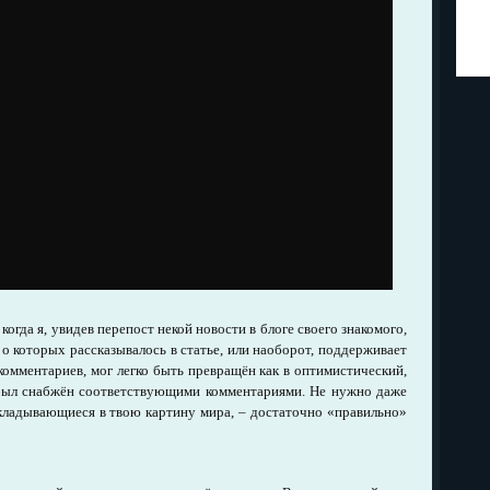
огда я, увидев перепост некой новости в блоге своего знакомого,
 о которых рассказывалось в статье, или наоборот, поддерживает
 комментариев, мог легко быть превращён как в оптимистический,
 был снабжён соответствующими комментариями. Не нужно даже
кладывающиеся в твою картину мира, – достаточно «правильно»