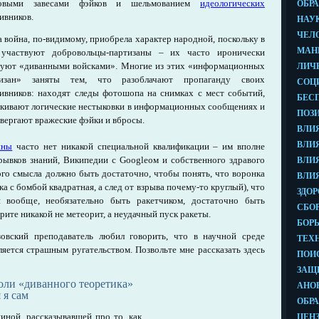
овыми завесами фэйков и шельмованием
идеологических
ивников.
а война, по-видимому, приобрела характер народной, поскольку в
 участвуют добровольцы-партизаны – их часто иронически
уют «диванными войсками». Многие из этих «информационных
тизан» заняты тем, что разоблачают пропаганду своих
ивников: находят следы фотошопа на снимках с мест событий,
кивают логические нестыковки в информационных сообщениях и
вергают вражеские фэйки и вбросы.
йны
часто нет никакой специальной квалификации – им вполне
рывков знаний, Википедии с Googleом и собственного здравого
вого смысла должно быть достаточно, чтобы понять, что воронка
а с бомбой квадратная, а след от взрыва почему-то круглый), что
и вообще, необязательно быть ракетчиком, достаточно быть
рите никакой не метеорит, а неудачный пуск ракеты.
овский преподаватель любил говорить, что в научной среде
яется страшным ругательством. Позвольте мне рассказать здесь
роли «диванного теоретика»
 я сам
иной, рассказывавшей про то, как