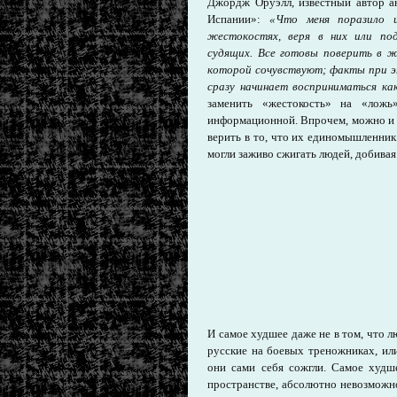
Джордж Оруэлл, известный автор ан
Испании»:
«Что меня поразило
жестокостях, веря в них или под
судящих. Все готовы поверить в 
которой сочувствуют; факты при э
сразу начинает восприниматься ка
заменить «жестокость» на «лож
информационной. Впрочем, можно и 
верить в то, что их единомышленник
могли заживо сжигать людей, добивая 
И самое худшее даже не в том, что л
русские на боевых треножниках, и
они сами себя сожгли. Самое худш
пространстве, абсолютно невозможно 