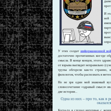
дым
прот
И эт
ней
имен
пар
прот
выис
опро
У этих солдат
информационной во
достаточно прочитанных кое-где об
смысла. В конце концов, этого здра
от взрыва выглядит неправильно (сумк
трупы обгорели как-то странно, 
филологом, чтобы распознать в метео
Но не зря один мой знакомый вуз
словосочетание «здравый смысл» явл
две истории...
Одна из них – про то, как в 
оказался
Когда-то я слушал интервью с женщ