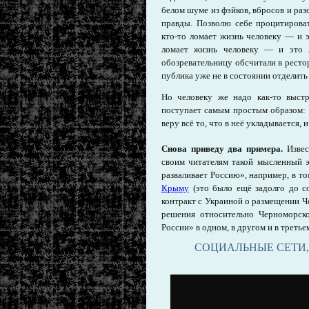
белом шуме из фэйков, вбросов и раз
правды. Позволю себе процитироват
кто-то ломает жизнь человеку — и э
ломает жизнь человеку — и это л
обозревательницу обсчитали в ресто
публика уже не в состоянии отделить
Но человеку же надо как-то выст
поступает самым простым образом: 
веру всё то, что в неё укладывается, 
Снова приведу два примера.
Извес
своим читателям такой мысленный э
разваливает Россию», например, в то
Крыму
(это было ещё задолго до со
контракт с Украиной о размещении Че
решения относительно Черноморско
России» в одном, в другом и в третье
СОЦИАЛЬНЫЕ СЕТИ