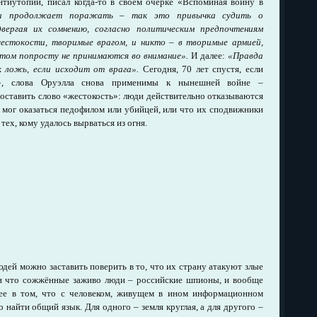
тиутопий, писал когда-то в своём очерке «Вспоминая войну в
 и продолжает поражать
–
так это привычка судить о
вергая их сомнению, согласно политическим предпочтениям
жестокости, творимые врагом, и никто
–
в творимые армией,
том попросту не принимаются во внимание».
И далее:
«Правда
к ложь, если исходит от врага».
Сегодня, 70 лет спустя, если
ь», слова Оруэлла снова применимы к нынешней войне –
оставить слово «жестокость»: люди действительно отказываются
 мог оказаться педофилом или убийцей, или что их сподвижники
тех, кому удалось вырваться из огня.
юдей можно заставить поверить в то, что их страну атакуют злые
ли что сожжённые заживо люди – российские шпионы, и вообще
ее в том, что с человеком, живущем в ином информационном
найти общий язык. Для одного – земля круглая, а для другого –