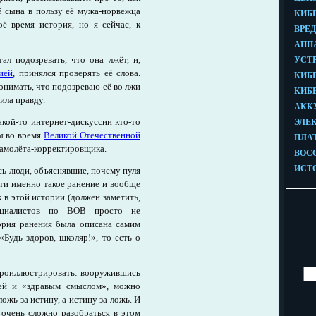
ё сына в пользу её мужа-норвежца
оё время история, но я сейчас, к
ал подозревать, что она лжёт, и,
ией
, принялся проверять её слова.
онимать, что подозреваю её во лжи
рила правду.
акой-то интернет-дискуссии кто-то
ы во время
Великой Отечественной
самолёта-корректировщика.
ь люди, объяснявшие, почему пуля
сти именно такое ранение и вообще
к в этой истории (должен заметить,
ециалистов по ВОВ просто не
тория ранения была описана самим
Будь здоров, школяр!», то есть о
 проиллюстрировать: вооружившись
ей и «здравым смыслом», можно
ожь за истину, а истину за ложь. И
 очень сложно разобраться в этом