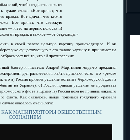
облачений, чтобы отделить ложь от
ь чужие слова: «Вот кричат, что
то правда. Вот кричат, что кто-то
ожь. Вот кричат, что светскую
ране — и это на первых полосах. И
 ложь от правды, а важное — от безделицы.»
роить в своей голове цельную картину происходящего. И он
берёт уже существующую в его голове картину и принимает на
и отбрасывает всё то, что ей противоречит.
тный блогер и писатель Андрей Мартьянов когда-то предлагал
ксперимент для развлечения: найти признаки того, что «режим
м, что а) Россия приняла решение оставить Черноморский флот в
бытий на Украине), б) Россия приняла решение не продлевать
рноморского флота в Крыму, в) Россия пока не приняла никакого
го флота. Как оказалось, найди признаки грядущего «развала
м случае оказалось очень легко.
, КАК МАНИПУЛЯТОРЫ ОБЩЕСТВЕННЫМ
СОЗНАНИЕМ