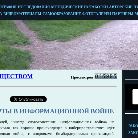
РТЫ В ИНФОРМАЦИОННОЙ ВОЙНЕ
алуй, никогда словосочетание «информационная война» не
ывало так хорошо происходящее в киберпространстве: идёт
тоящая война, с ковровыми бомбардировками пропагандой,