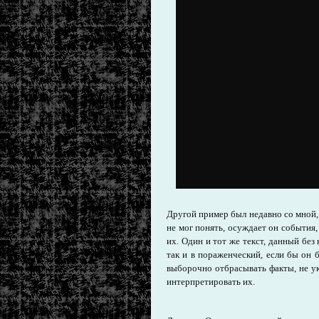
Другой пример был недавно со мной, к
не мог понять, осуждает он события,
их. Один и тот же текст, данный без
так и в пораженческий, если бы он
выборочно отбрасывать факты, не у
интерпретировать их.