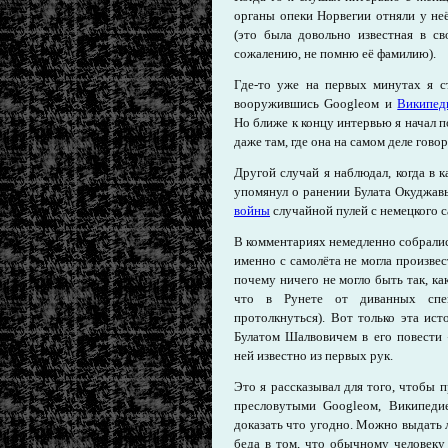
органы опеки Норвегии отняли у не
(это была довольно известная в св
сожалению, не помню её фамилию).
Где-то уже на первых минутах я ст
вооружившись Googleом и
Википед
Но ближе к концу интервью я начал п
даже там, где она на самом деле гово
Другой случай я наблюдал, когда в к
упомянул о ранении Булата Окуджав
войны
случайной пулей с немецкого 
В комментариях немедленно собралис
именно с самолёта не могла произве
почему ничего не могло быть так, ка
что в Рунете от диванных сп
протолкнуться). Вот только эта ис
Булатом Шалвовичем в его повести «
ней известно из первых рук.
Это я рассказывал для того, чтобы
пресловутыми Googleом, Википеди
доказать что угодно. Можно выдать л
беда в том, что обычному человеку