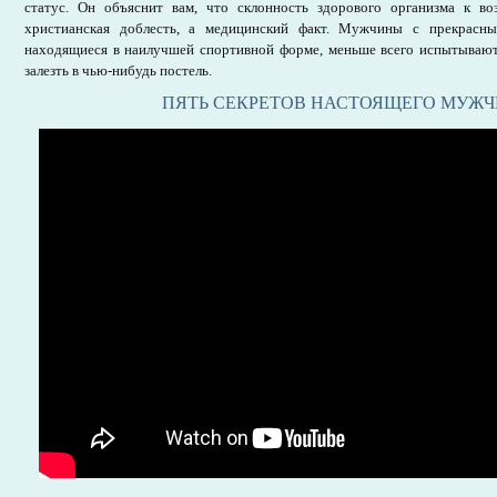
статус. Он объяснит вам, что склонность здорового организма к в
христианская доблесть, а медицинский факт. Мужчины с прекрасн
находящиеся в наилучшей спортивной форме, меньше всего испытываю
залезть в чью-нибудь постель.
ПЯТЬ СЕКРЕТОВ НАСТОЯЩЕГО МУЖ