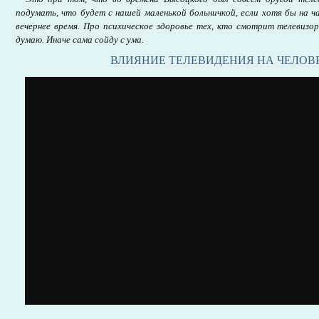
подумать, что будет с нашей маленькой больничкой, если хотя бы на ч
вечернее время. Про психическое здоровье тех, кто смотрит телевизор
думаю. Иначе сама сойду с ума.
ВЛИЯНИЕ ТЕЛЕВИДЕНИЯ НА ЧЕЛОВ