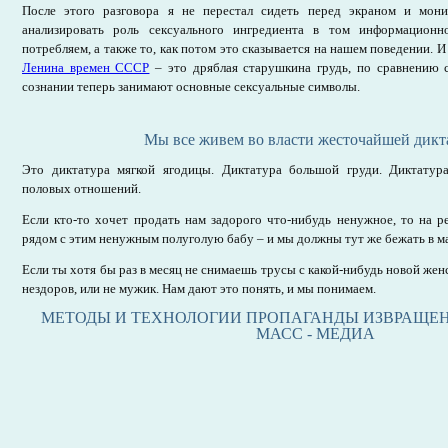
После этого разговора я не перестал сидеть перед экраном и мони
анализировать роль сексуального ингредиента в том информацион
потребляем, а также то, как потом это сказывается на нашем поведении. 
Ленина времен СССР
– это дряблая старушкина грудь, по сравнению с
сознании теперь занимают основные сексуальные символы.
Мы все живем во власти жесточайшей дикт
Это диктатура мягкой ягодицы. Диктатура большой груди. Диктатур
половых отношений.
Если кто-то хочет продать нам задорого что-нибудь ненужное, то на р
рядом с этим ненужным полуголую бабу – и мы должны тут же бежать в ма
Если ты хотя бы раз в месяц не снимаешь трусы с какой-нибудь новой женс
нездоров, или не мужик. Нам дают это понять, и мы понимаем.
МЕТОДЫ И ТЕХНОЛОГИИ ПРОПАГАНДЫ ИЗВРАЩЕ
МАСС - МЕДИА