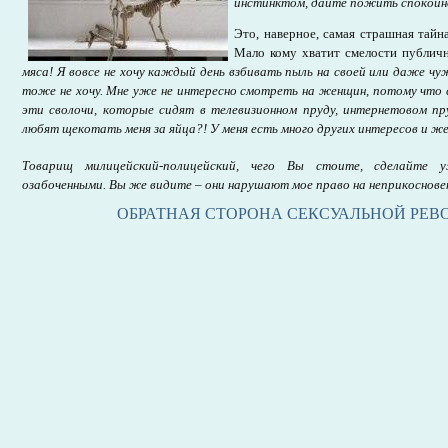
инстинктом, дайте пожить спокойн
Это, наверное, самая страшная тайн
Мало кому хватит смелости публич
мяса! Я вовсе не хочу каждый день взбивать пыль на своей или даже чуж
тоже не хочу. Мне уже не интересно смотреть на женщин, потому что с
эти сволочи, которые сидят в телевизионном пруду, интернетовом пру
любят щекотать меня за яйца?! У меня есть много других интересов и ж
Товарищ милицейский-полицейский, чего Вы стоите, сделайте 
озабоченными. Вы же видите – они нарушают мое право на неприкоснове
ОБРАТНАЯ СТОРОНА СЕКСУАЛЬНОЙ РЕ