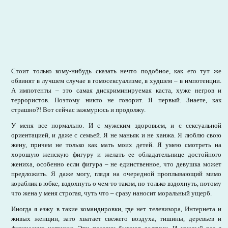
Стоит только кому-нибудь сказать нечто подобное, как его тут же
обвинят в лучшем случае в гомосексуализме, в худшем – в импотенции.
А импотенты – это самая дискриминируемая каста, хуже негров и
террористов. Поэтому никто не говорит. Я первый. Знаете, как
страшно?! Вот сейчас зажмурюсь и продолжу.
У меня все нормально. И с мужским здоровьем, и с сексуальной
ориентацией, и даже с семьей. Я не маньяк и не ханжа. Я люблю свою
жену, причем не только как мать моих детей. Я умею смотреть на
хорошую женскую фигуру и желать ее обладательнице достойного
жениха, особенно если фигура – не единственное, что девушка может
предложить. Я даже могу, глядя на очередной проплывающий мимо
кораблик в юбке, вздохнуть о чем-то таком, но только вздохнуть, потому
что жена у меня строгая, чуть что – сразу наносит моральный ущерб.
Иногда я езжу в такие командировки, где нет телевизора, Интернета и
живых женщин, зато хватает свежего воздуха, тишины, деревьев и