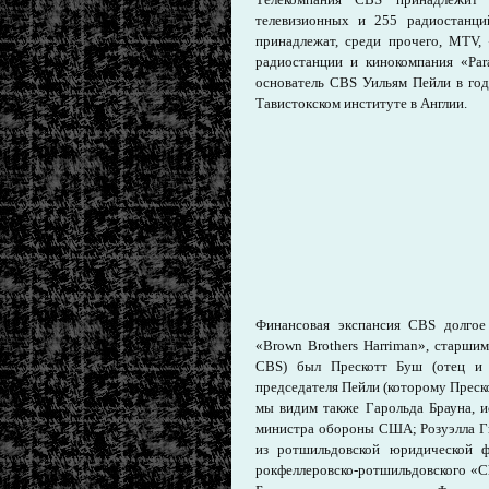
телевизионных и 255 радиостанци
принадлежат, среди прочего, MTV,
радиостанции и кинокомпания «Para
основатель CBS Уильям Пейли в г
Тавистокском институте в Англии.
Финансовая экспансия CBS долгое
«Brown Brothers Harriman», старши
CBS) был Прескотт Буш (отец и 
председателя Пейли (которому Преско
мы видим также Гарольда Брауна, 
министра обороны США; Розуэлла Г
из ротшильдовской юридической 
рокфеллеровско-ротшильдовского «C