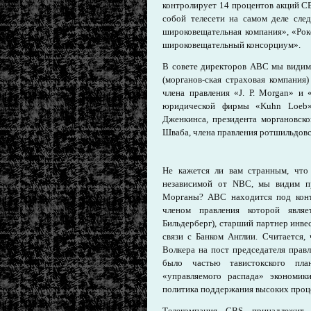
контролирует 14 процентов акций C
собой телесети на самом деле сле
широковещательная компания», «Рок
широковещательный консорциум».
В совете директоров ABC мы видим Р
(морганов-ская страховая компания
члена правления «J. Р. Morgan» и
юридической фирмы «Kuhn Loeb»
Дженкинса, президента моргановско
Шваба, члена правления ротшильдовс
Не кажется ли вам странным, что
независимой от NBC, мы видим п
Морганы? ABC находится под контр
членом правления которой явля
Бильдерберг), старший партнер инве
связи с Банком Англии. Считается,
Волкера на пост председателя пра
было частью тавистокского пл
«управляемого распада» экономи
политика поддержания высоких проц
Телекомпания CBS принадлежит 