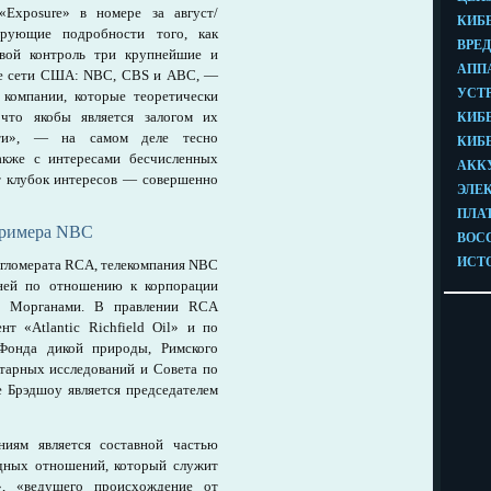
Exposure» в номере за август/
рующие подробности того, как
свой контроль три крупнейшие и
ые сети США: NBC, CBS и ABC, —
компании, которые теоретически
то якобы является залогом их
сти», — на самом деле тесно
акже с интересами бесчисленных
от клубок интересов — совершенно
примера NBC
нгломерата RCA, телекомпания NBC
рней по отношению к корпорации
мой Морганами. В правлении RCA
нт «Atlantic Richfield Oil» и по
 Фонда дикой природы, Римского
итарных исследований и Совета по
Брэдшоу является председателем
иям является составной частью
дных отношений, который служит
», «ведущего происхождение от