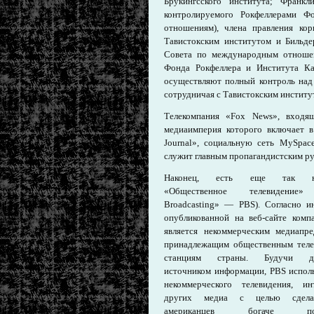
Брукингсского института; Франк
контролируемого Рокфеллерами 
отношениям), члена правления к
Тавистокским институтом и Бильде
Совета по международным отношен
Фонда Рокфеллера и Института Ка
осуществляют полный контроль над
сотрудничая с Тавистокским институ
Телекомпания «Fox News», входя
медиаимперия которого включает в
Journal», социальную сеть MySpa
служит главным пропагандистским р
Наконец, есть еще так на
«Общественное телевидение» 
Broadcasting» — PBS). Согласно и
опубликованной на веб-сайте комп
является некоммерческим медиапре
принадлежащим общественным тел
станциям страны. Будучи до
источником информации, PBS испол
некоммерческого телевидения, и
других медиа с целью сдела
американцев богаче поср