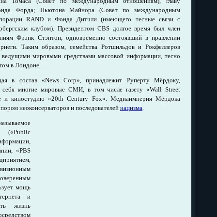
лина Томаса (Совет по международным отношениям), главу
Фонда Форда; Ньютона Майнора (Совет по международным
орпорации RAND и Фонда Дитчли (имеющего тесные связи с
рбергским клубом). Президентом CBS долгое время был член
иям Фрэнк Стэнтон, одновременно состоявший в правлении
рнеги. Таким образом, семейства Ротшильдов и Рокфеллеров
 ведущими мировыми средствами массовой информации, тесно
том в Лондоне.
щая в состав «News Corp», принадлежит Руперту Мёрдоку,
 себя многие мировые СМИ, в том числе газету «Wall Street
ce и киностудию «20th Century Fox». Медиаимперия Мёрдока
упором неоконсерваторов и последователей
нацизма
.
зываемое
(«Public
нформации,
ании, «PBS
дприятием,
евизионным
веренным
ьзует мощь
нтернета и
ть жизнь
едством