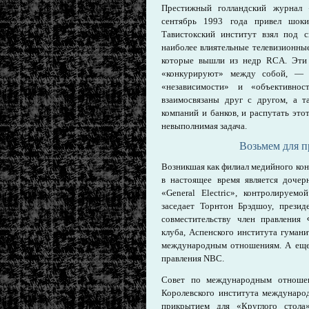
Престижный голландский журнал «
сентябрь 1993 года привел шоки
Тавистокский институт взял под 
наиболее влиятельные телевизионн
которые вышли из недр RCA. Эти 
«конкурируют» между собой, — ч
«независимости» и «объективно
взаимосвязаны друг с другом, а т
компаний и банков, и распутать эт
невыполнимая задача.
Возьмем для 
Возникшая как филиал медийного ко
в настоящее время является доче
«General Electric», контролируе
заседает Торнтон Брэдшоу, президе
совместительству член правления
клуба, Аспенского института гуман
международным отношениям. А еще 
правления NBC.
Совет по международным отношен
Королевского института междунаро
прикрытием для «Круглого стола