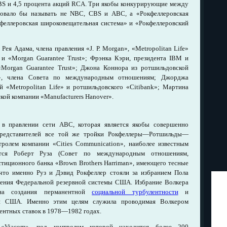
BS и 4,5 процента акций RCA. Три якобы конкурирующие между
довало бы называть не NBC, CBS и ABC, а «Рокфеллеровская
феллеровская широковещательная система» и «Рокфеллеровский
ея Адама, члена правления «J. Р. Morgan», «Metropolitan Life»
) и «Morgan Guarantee Trust»; Фрэнка Кэри, президента IBM и
 «Morgan Guarantee Trust»; Джона Коннора из ротшильдовской
, члена Совета по международным отношениям; Джорджа
й «Metropolitan Life» и ротшильдовского «Citibank»; Мартина
кой компании «Manufacturers Hanover».
 в правлении сети ABC, которая является якобы совершенно
редставителей все той же тройки Рокфеллеры—Ротшильды—
олем компании «Cities Communication», наиболее известным
ется Роберт Руза (Совет по международным отношениям,
стиционного банка «Brown Brothers Harriman», имеющего тесные
 что именно Руз и Дэвид Рокфеллер стояли за избранием Пола
вления Федеральной резервной системы США. Избрание Волкера
ана создания перманентной
социальной турбулентности
и
ки США. Именно этим целям служила проводимая Волкером
ентных ставок в 1978—1982 годах.
«Viacom», под контролем которой находится более 200