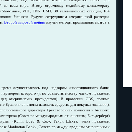
й во всем мире. Этому огромному медийному конгломерату
 «Showtime», VH1, TNN, CMT, 39 телевизионных станций, 184
mount Pictures». Будучи сотрудником американской разведки,
оды
Второй мировой войны
изучал методы промывания мозгов в
 время осуществлялась под надзором инвестиционного банка
м партнером которого (и по совместительству членом правления
дед американских президентов). В правлении CBS, помимо
тт Буш лично помогал изыскать средства для покупки компании),
исполнительного директора Трехсторонней комиссии и бывшего
илпатрика (Совет по международным отношениям, Бильдерберг)
фирмы «Kuhn, Loeb & Co.»; Генри Шахта, члена правления
hase Manhattan Bank», Совета по международным отношениям и