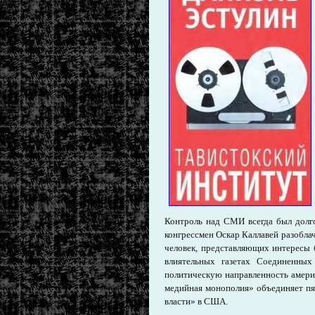
Контроль над СМИ всегда был долго
конгрессмен Оскар Каллавей разоблач
человек, представляющих интересы 
влиятельных газетах Соединенны
политическую направленность амери
медийная монополия» объединяет п
власти» в США.