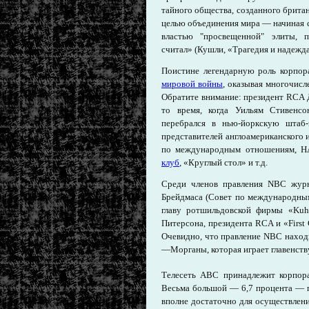
тайного общества, созданного брита
целью объединения мира — начиная 
властью "просвещенной" элиты, п
считал» (Кушли, «Трагедия и надежда
Поистине легендарную роль корпо
мировой войны
, оказывая многочис
Обратите внимание: президент RCA 
то время, когда Уильям Стивенс
перебрался в нью-йоркскую штаб
представителей англоамериканского 
по международным отношениям, НА
клуб
, «Круглый стол» и т.д.
Среди членов правления NBC журн
Брейдмаса (Совет по международным
главу ротшильдовской фирмы «Ku
Питерсона, президента RCA и «First 
Очевидно, что правление NBC нахо
—Морганы, которая играет главенст
Телесеть ABC принадлежит корпора
Весьма большой — 6,7 процента — п
вполне достаточно для осуществлени