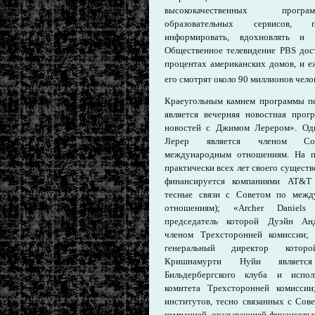
высококачественных про
образовательных сервисов, п
информировать, вдохновлять и р
Общественное телевидение PBS дос
процентах американских домов, и е
его смотрят около 90 миллионов чело
Краеугольным камнем программы п
является вечерняя новостная прог
новостей с Джимом Лерером». Од
Jlepep является членом С
международным отношениям. На п
практически всех лет своего сущест
финансируется компаниями AT&T
тесные связи с Советом по межд
отношениям); «Archer Daniels 
председатель которой Дуэйн Ан
членом Трехсторонней комиссии; 
генеральный директор котор
Кришнамурти Нуйи являетс
Бильдербергского клуба и испол
комитета Трехсторонней комисси
институтов, тесно связанных с Со
компанией, оказывающей финансовые