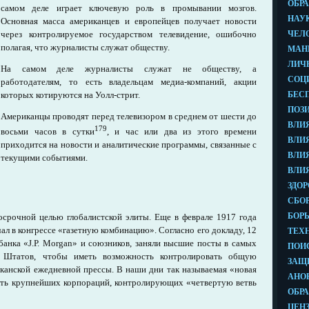
самом деле играет ключевую роль в промывании мозгов.
Основная масса американцев и европейцев получает новости
через контролируемое государством телевидение, ошибочно
полагая, что журналисты служат обществу.
На самом деле журналисты служат не обществу, а
работодателям, то есть владельцам медиа-компаний, акции
которых котируются на Уолл-стрит.
Американцы проводят перед телевизором в среднем от шести до
179
восьми часов в сутки
, и час или два из этого времени
приходится на новости и аналитические программы, связанные с
текущими событиями.
срочной целью глобалистской элиты. Еще в феврале 1917 года
ал в конгрессе «газетную комбинацию». Согласно его докладу, 12
банка «J.Р. Morgan» и союзников, заняли высшие посты в самых
х Штатов, чтобы иметь возможность контролировать общую
канской ежедневной прессы. В наши дни так называемая «новая
ять крупнейших корпораций, контролирующих «четвертую ветвь