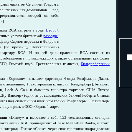
нским магнатом Се сил ем Родсом с
с англоязычных доминионов — под
редставителем которой он себя
»).
рация RCA сыграла в годы
Второй
ленные услуги британской
разведке
.
Давид Сарнов переехал в Лондон в
он (по прозвищу Неустрашимый)
-квартиру RCA. И по сей день правление RCA состоит из
истеблишмента, принадлежащих к таким организациям, как Совет
ТО, Римский клуб, Трехсторонняя комиссия,
Бильдербергский
ал «Exposure» называет директора Фонда Рокфеллера Джона
 отношениям, Трехсторонняя комиссия, Бильдерберг), бывшего
hn, Loeb & Со.» и бывшего министра торговли США Питера
City Bancorp» (один из ротшильдовских банков) Роберта Сизика.
дится под сильнейшим влиянием тройки Рокфеллеры—Ротшильды
вующую роль в ООО «Единый мир».
ции «Disney» и включает в себя 153 телевизионные станции.
акет акций ABC принадлежит «Chase Manhattan Bank», и этого
я контроля. Тот же «Chase» через свое трастовое подразделение