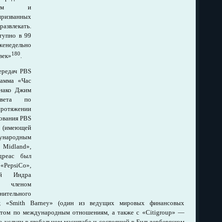
грамм и
ризванных
азвлекать.
тупно в 99
женедельно
180
век»
.
ередач PBS
рамма «Час
нако Джим
овета по
ротяжении
вования PBS
 (имеющей
ународным
Midland»,
дреас был
«PepsiCo»,
ой Индра
я членом
нительного
и; «Smith Barney» (один из ведущих мировых финансовых
ветом по международным отношениям, а также с «Citigroup» —
 услуги в глобальном масштабе и состоящей в Бильдербергском