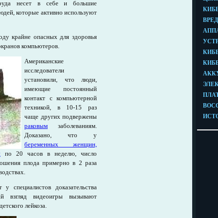
труда несет в себе и большие
людей, которые активно используют
оду крайне опасных для здоровья
экранов компьютеров.
Американские
исследователи
установили, что люди,
имеющие постоянный
контакт с компьютерной
техникой, в 10-15 раз
чаще других подвержены
раковым
заболеваниям.
Доказано, что у
беременных женщин,
и
по 20 часов в неделю, число
ошения плода примерно в 2 раза
водствах.
 у специалистов доказательства
й взгляд видеоигры вызывают
етского лейкоза.