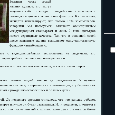
Большая часть людей
наивно думают, что могут
защитить себя от вредного воздействия компьютера с
помощью защитных экранов или фильтров. К сожалению,
эксперты констатируют, что только 15% компьютеров,
которыми мы пользуемся, отвечают общепринятым
международным стандартам и лишь 2 типа фильтров
имеют сертификат качества. Так что в основной своей
массе защитные экраны выполняют одну-единственную
функцию - антибликовую.
оте с видеодисплейными терминалами не выдумана, это
которая требует спешных мер по ее решению.
сивным использованием компьютера, исключительно широк.
ывает сильное воздействие на деторождаемость. У мужчин
тивности вплоть до стерильности и импотенции, а у беременных
шам и рождению ослабленных и больных детей.
ей. До недавнего времени считалось, что чем раньше ребенок
стрее и лучше он будет развиваться. Но и родители, и учителя в
акт, что после занятий с компьютером дети становятся более