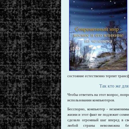
состояние естественно терпит тран
Так кто же дл
Чтобы ответить на этот вопрос, поп
использовании компьютеров.
Бесспорно, компьютер - незаменим
жизни и этот факт не подлежит сомн
сделало огромный шаг вперед в св
любой страны невозможна б