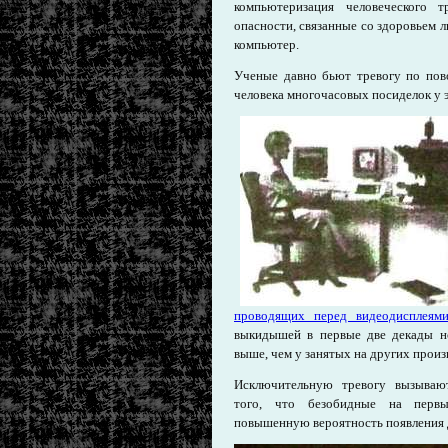
компьютеризация человеческого 
опасности, связанные со здоровьем 
компьютер.
Ученые давно бьют тревогу по пов
человека многочасовых посиделок у 
проводящих перед видеодисплеям
выкидышей в первые две декады н
выше, чем у занятых на других произ
Исключительную тревогу вызывают
того, что безобидные на первы
повышенную вероятность появления д