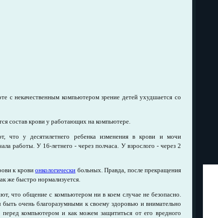
боте с некачественным компьютером зрение детей ухудшается со
тся состав крови у работающих на компьютере.
ют, что у десятилетнего ребенка изменения в крови и мочи
ала работы. У 16-летнего - через полчаса. У взрослого - через 2
рови к крови
онкологически
больных. Правда, после прекращения
ак же быстро нормализуется.
т, что общение с компьютером ни в коем случае не безопасно.
 быть очень благоразумными к своему здоровью и внимательно
я перед компьютером и как можем защититься от его вредного