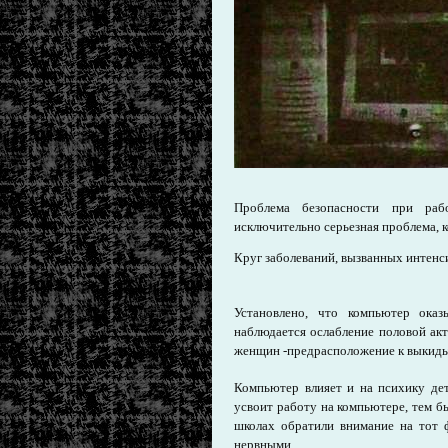
Проблема безопасности при раб
исключительно серьезная проблема, 
Круг заболеваний, вызванных интен
Установлено, что компьютер оказ
наблюдается ослабление половой ак
женщин -предрасположение к выкиды
Компьютер влияет и на психику дет
усвоит работу на компьютере, тем бы
школах обратили внимание на тот ф
нервными.