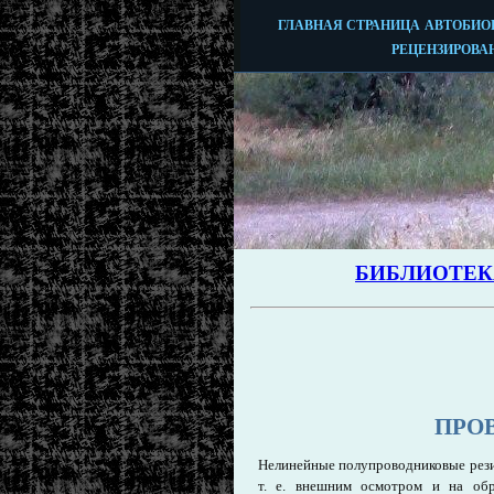
ПРО
Нелинейные полупроводниковые рези
т. е. внешним осмотром и на обр