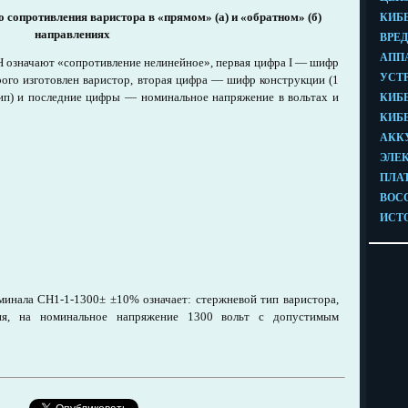
го сопротивления варистора в «прямом» (а) и «обратном» (б)
направлениях
Н означают «сопротивление нелинейное», первая цифра I — шифр
орого изготовлен варистор, вторая цифра — шифр конструкции (1
ип) и последние цифры — номинальное напряжение в вольтах и
минала СН1-1-1300± ±10% означает: стержневой тип варистора,
ния, на номинальное напряжение 1300 вольт с допустимым