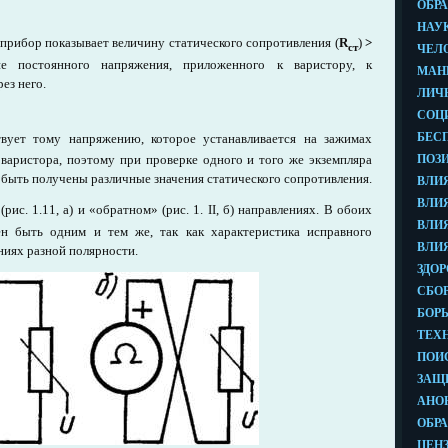
рибор показывает величину статического сопротивления (
R
)
>
ст
е постоянного напряжения, приложенного к варистору, к
ез него.
вует тому напряжению, которое устанавливается на зажимах
варистора, поэтому при проверке одного и того же экземпляра
быть получены различные значения статического сопротивления.
ис. 1.11, а) и «обратном» (рис. 1. II, б) направлениях. В обоих
ен быть одним и тем же, так как характеристика исправного
иях разной полярности.