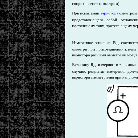
сопротивления (омметром).
При испытании
варистора
омметром п
представляющего собой отношени
постоянному току, протекающему чер
Измеренное значение
R
соответст
ст
омметра при присоединении к нему 
варистора разными омметрами могут 
Величину
R
измеряют в «прямом» (р
ст
случаях результат измерения долж
варистора симметрична при напряжен