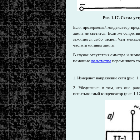
Рис. 1.17. Схема ус
Если проверяемый конденсатор предв
лампа не светится. Если же сопроти
зажигается либо гаснет. Чем меньш
частота мигания лампы.
В случае отсутствия омметра и неон
помощью
вольтметра
переменного то
1. Измеряют напряжение сети (рис. 1.1
2. Убедившись в том, что оно рав
испытываемый конденсатор (рис. 1.17