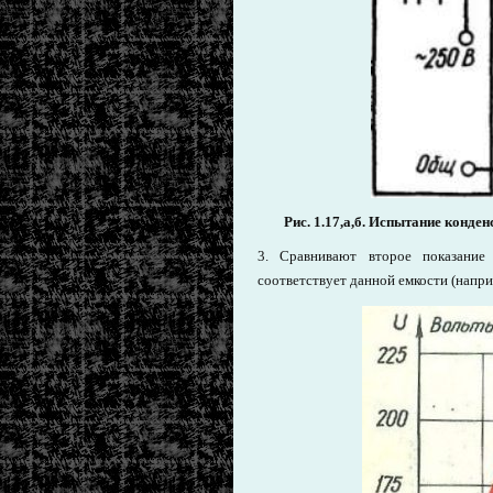
Рис. 1.17,а,б. Испытание конде
3. Сравнивают второе показани
соответствует данной емкости (напр