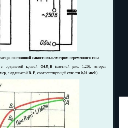
нсатора постоянной емкости вольтметром переменного тока
е с ординатой кривой
ОАВ
В
(цветной рис. 1.26), которая
1
имер, с ординатой
B
E
, соответствующей емкости
0,01 мкФ
).
1