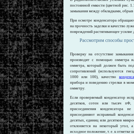
постоянной емкости (цветной рис. 1
замыкания между обкладками, обрыв 
При осмотре конденсатора обращают 
на прочность заделки и качество лу
повреждений растягивающее усилие 
Рассмотрим способы прос
Проверку на отсутствие замыкания
производят с помощью омметра ил
омметра, который должен быть под
сопротивлений (используются гне
1000 или 100), качество
конденс
прибора и поведению стрелки в мом
омметру.
Если проверяемый конденсатор испр
десятков, сотен или тысяч пФ,
присоединения конденсатора не
присоединяют исправный конденсат
десятых, единиц или десятков микро
отклоняется на некоторый угол, а
исходное положение, т. е. к отметке