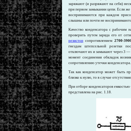
заряжают (и разряжают на себя) неск
при первом замыкании цепи. Если же 
воспринимаются при каждом присо
слышны или почти не воспринимаютс
Качество конденсатора с рабочим 
проверить путем заряда его от сет
резистор
сопротивлением
2700-390
гнездам штепсельной розетки пос
отключают их и замыкают через 3 — 4
момент соединения обкладок возник
сопротивлению утечки конденсатора.
Так как конденсатор может быть пр
близко к нулю, то в случае отсутств
При отборе конденсаторов емкостью 
представлена на рис. 1.18.