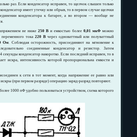
олько раз. Если конденсатор исправен, то щелчок слышен только
конденсатор имеет утечку или обрыв, то в первом случае щелчки
единении конденсатора к батарее, а во втором — вообще не
я.
напряжением не ниже
250 В
и емкостью более
0,01 мкФ
можно
и переменного тока
220 В
через одноваттный или полуваттный
0 Ом
. Соблюдая осторожность, присоединяют на мгновение к
ледовательно соединенные конденсатор и резистор. Затем
 секунды конденсатор накоротко. Если последний исправен, то в
ает искра, интенсивность которой пропорциональна емкости и
исоединен к сети в тот момент, когда напряжение ее равно или
ия искры (при первом разряде) операцию заряд-разряд повторяют.
более 1000 пФ удобно пользоваться устройством, схема которого