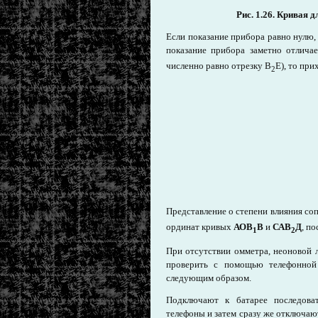
Рис. 1.26. Кривая 
Если показание прибора равно нулю, 
показание прибора заметно отлич
численно равно отрезку В
Е), то при
2
Представление о степени влияния соп
ординат кривых
АОВ
В
и
САВ
Д
, п
1
2
При отсутствии омметра, неоновой 
проверить с помощью телефонной
следующим образом.
Подключают к батарее последова
телефоны и затем сразу же отключаю