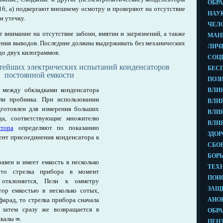
.16, а) подвергают внешнему осмотру и проверяют на отсутствие
и утечку.
внимание на отсутствие забоин, вмятин и загрязнений, а также
жения выводов. Последние должны выдерживать без механических
до двух килограммов.
тейших электрических испытаний конденсаторов
постоянной емкости
 между обкладками конденсатора
и пробника. При использовании
готовлен для измерения больших
зда, соответствующие множителю
атора
определяют по показанию
ент присоединения конденсатора к
авен и имеет емкость в несколько
 то стрелка прибора в момент
 отклоняется, Пели к омметру
ор емкостью в несколько сотых,
фарад, то стрелка прибора сначала
 затем сразу же возвращается в
 шкалы
∞
.