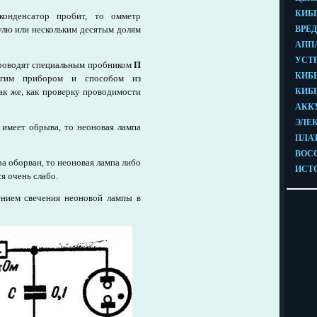
конденсатор пробит, то омметр
улю или нескольким десятым долям
проводят специальным пробником
П
угим прибором и способом из
к же, как проверку проводимости
имеет обрыва, то неоновая лампа
а оборван, то неоновая лампа либо
я очень слабо.
нием свечения неоновой лампы в