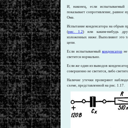
И, наконец, если испытываемый 
показывает сопротивление, равное н
Ома.
Испытание конденсатора на обрыв 
(
рис. 1.2
) или каким-нибудь др
изложенных ниже. Выполняют это та
цепи.
Если испытываемый
конденсатор
не 
светится нормально.
Если же один из выводов конденсатор
совершенно не светится, либо светитс
Наличие утечки проверяют наблюде
схеме, представленной на рис. 1.17.