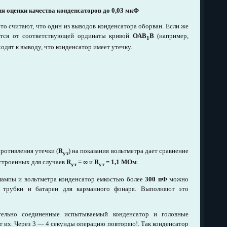
для оценки качества конденсаторов до 0,03 мкФ
то считают, что один из выводов конденсатора оборван. Если же
ается от соответствующей ординаты кривой
ОАВ
В
(например,
1
ходят к выводу, что конденсатор имеет утечку.
ротивления утечки (
R
) на показания вольтметра дает сравнение
ут
остроенных для случаев
R
=
∞
и
R
= 1,1 МОм
.
ут
ут
лампы и вольтметра конденсатор емкостью более
300 пФ
можно
 трубки и батареи для карманного фонаря. Выполняют это
тельно соединенные испытываемый конденсатор и головные
т их. Через 3 — 4 секунды операцию повторяю!. Так конденсатор