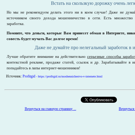
Встать на скользкую дорожку очень легк
Но мы не рекомендуем делать этого ни в коем случае! Даже не дума
источником своего дохода мошенничество в сети. Есть множество
заработка.
Помните, что деньги, которые Вам принесет обман в Интернете, нико
совесть будет мучать Вас долгое время!
Даже не думайте про нелегальный заработок в 
Лучше обратите внимание на действительно
серьезные способы зарабо
контекстной рекламе, продаже статей, ссылок и др. Зарабатывайте в 
попадайтесь в лапы интернет-мошенников!
Источник:
Profitgid
- https://profitgid.ru/moshennichestvo-v-internete.html
Вернуться 