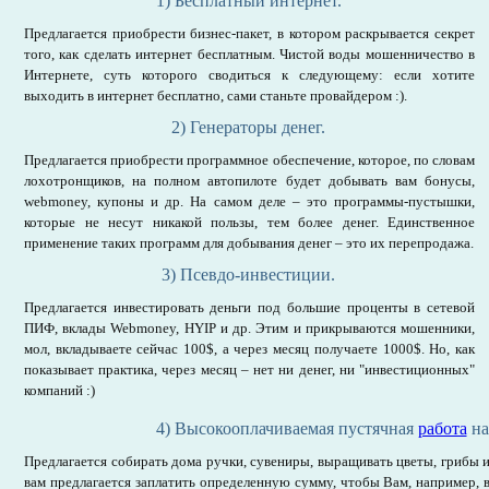
1) Бесплатный интернет.
Предлагается приобрести бизнес-пакет, в котором раскрывается секрет
того, как сделать интернет бесплатным. Чистой воды мошенничество в
Интернете, суть которого сводиться к следующему: если хотите
выходить в интернет бесплатно, сами станьте провайдером :).
2) Генераторы денег.
Предлагается приобрести программное обеспечение, которое, по словам
лохотронщиков, на полном автопилоте будет добывать вам бонусы,
webmoney, купоны и др. На самом деле – это программы-пустышки,
которые не несут никакой пользы, тем более денег. Единственное
применение таких программ для добывания денег – это их перепродажа.
3) Псевдо-инвестиции.
Предлагается инвестировать деньги под большие проценты в сетевой
ПИФ, вклады Webmoney, HYIP и др. Этим и прикрываются мошенники,
мол, вкладываете сейчас 100$, а через месяц получаете 1000$. Но, как
показывает практика, через месяц – нет ни денег, ни "инвестиционных"
компаний :)
4) Высокооплачиваемая пустячная
работа
на
Предлагается собирать дома ручки, сувениры, выращивать цветы, грибы и 
вам предлагается заплатить определенную сумму, чтобы Вам, например, 