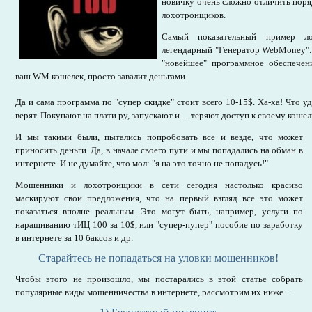
новичку очень сложно отличить пор
лохотронщиков.
Самый показательный пример л
легендарный "Генератор WebMoney".
"новейшее" программное обеспечени
ваш WM кошелек, просто завалит деньгами.
Да и сама программа по "супер скидке" стоит всего 10-15$. Ха-ха! Что у
верят. Покупают на плати.ру, запускают и… теряют доступ к своему кошел
И мы такими были, пытались попробовать все и везде, что может
приносить деньги. Да, в начале своего пути и мы попадались на обман в
интернете. И не думайте, что мол: "я на это точно не попадусь!"
Мошенники и лохотронщики в сети сегодня настолько красиво
маскируют свои предложения, что на первый взгляд все это может
показаться вполне реальным. Это могут быть, например, услуги по
наращиванию тИЦ 100 за 10$, или "супер-пупер" пособие по заработку
в интернете за 10 баксов и др.
Старайтесь не попадаться на уловки мошенников!
Чтобы этого не произошло, мы постарались в этой статье собрать
популярные виды мошенничества в интернете, рассмотрим их ниже…