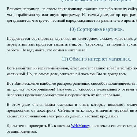
Вешают, например, на своем сайте копилку, скажите спасибо нашему сайту 
мы разработали ту или иную программу. На самом деле, автор програм
догадывается, что где-то честный народ скидывает на развитие его проги.
10) Сортировка картинок.
Предлагается сортировать картинки по категориям, скажем, животные, до
перед этим вам придется заплатить якобы "страховку" за полный архи
работы. Не вздумайте, это обман в интернете!
11) Обман в интернет магазинах.
Есть такой тип интернет-магазинов, которые отправляют товары только п
частичной. Но, на самом деле, оплаченной посылки Вы не дождетесь.
Вот Вам несколько наиболее распространенных способов мошенничества в
на удочку лохотронщиков! Разумеется, способов нелегального отъема 
населения превеликое множество и перечислить их все нереально.
В этом деле очень важна смекалка и опыт, которые помогают отлич
предложения от лохотрона! Сейчас я легко могу отличить честный инте
касается и обменников электронных денег, и частных продавцов.
Достаточно проверить BL кошелька
WebMoney
человека и его аттестат, 
отзывы клиентов.