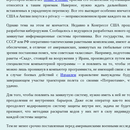
относится к таким приемам. Наверное, нужно ждать дальнейших 
вставленных в украденную переписку. Все это выглядит особенно впечатл
США и Англии пекутся о privacy — неприкосновенном праве каждого на 
Однако тема на этом не кончается. Недавно в Конгрессе США про
разработки кибероружия. Сообщалось о ведущихся разработках нового о
замкнутые информационные системы противника. Все государства, п
СССР или РФ оперативно-тактическими ракетными комплексами, имеют 
обеспечение, в отличие от американских, замкнутых на глобальные сет
зрения постановки помех, чем советская «классика». Например, подготов
ракеты «Скад», стоящей на вооружении у Ирана, производится путем вв
специалистом компьютерной программы — и повлиять на то, чтобы эт
можно лишь проникнув в компьютер программиста, не имеющий связи с в
в случае боевых действий с
Израилем
израильтяне вынуждены буд
завершающем участке траектории полета со своими «Пэтриотами», чт
удачно.
Для того, чтобы повлиять на замкнутую систему, нужно иметь к ней не т
преодоления ее внутренних барьеров. Даже если оператор как-то во
преодолеет кодированную систему защиты внутри нее, задача не буде
признают, что методики раскрытия кодов у них нет в силу индивид
каждой системы защиты.
Тем не менее срочно поставленная перед американскими военными исслед