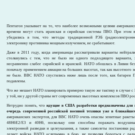
Пентагон указывает на то, что наиболее возможными целями американс
времени могут стать иранская и сирийская системы ПВО. При этом
убедились в том, что методы традиционной РЭБ (радиоэлектронн
электронику противника мощным излучением, не срабатывают.
Даже в 2011 году, когда американцы рассматривали варианты нейтрал
столкнулись с тем, что не было ни одного подходящего варианта,
несравненно слабее сирийской и иранской. НАТО обошлась в Ливии без
поначалу применением авиации на больших высотах, так как высотного 
не было. ВВС НАТО спустились ниже лишь после того, как батареи 
подавлены.
Что же мешает НАТО планировать примерно такую же тактику в случае с 
у той, ни у другой страны нет современных высотных комплексов ПВО ро
Нетрудно понять, что
идущие в США разработки предназначены для 
очередь современной российской военной техники уже в ближайш
американских экспертов, для ВВС НАТО очень опасны зенитные ракеты 
48Н6Е2/Е3 и 40Н6, поскольку они способны поражать воздушны
электронной разведки и целеуказания, а также самолеты постановки р
делает войска НАТО «слепыми» в бою, не позволяя бороться с рад