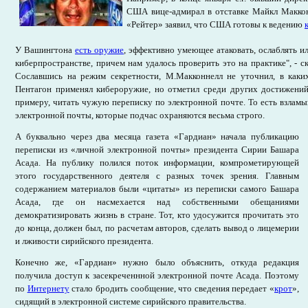
США вице-адмирал в отставке Майкл Маккон
«Рейтер» заявил, что США готовы к ведению
У Вашингтона
есть оружие
, эффективно умеющее атаковать, ослаблять и
киберпространстве, причем нам удалось проверить это на практике", - с
Сославшись на режим секретности, М.Макконнелл не уточнил, в каки
Пентагон применял кибероружие, но отметил среди других достижений
примеру, читать чужую переписку по электронной почте. То есть взлам
электронной почты, которые подчас охраняются весьма строго.
А буквально через два месяца газета «Гардиан» начала публикацию
переписки из «личной электронной почты» президента Сирии Башара
Асада. На публику полился поток информации, компрометирующей
этого государственного деятеля с разных точек зрения. Главным
содержанием материалов были «цитаты» из переписки самого Башара
Асада, где он насмехается над собственными обещаниями
демократизировать жизнь в стране. Тот, кто удосужится прочитать это
до конца, должен был, по расчетам авторов, сделать вывод о лицемерии
и лживости сирийского президента.
Конечно же, «Гардиан» нужно было объяснить, откуда редакция
получила доступ к засекреченнной электронной почте Асада. Поэтому
по
Интернету
стало бродить сообщение, что сведения передает «
крот
»,
сидящий в электронной системе сирийского правительства.