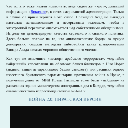
Что ж, это тоже нельзя исключать, ведь сидел же «крот», дававший
информацию «
Викиликс
», в сетях американской администрации. Только
в случае с Сирией верится в это слабо. Президент Асад не выглядит
настолько легкомысленным и несерьезным человеком, чтобы в
электронной переписке «насмехаться над собственными обещаниями».
На деле он демонстрирует качества серьезного и сильного политика.
Здесь больше похоже на то, что англосаксонские борцы за чужую
демократию создали методами кибервойны канал компрометации
Башара Асада в глазах мирового общественного мнения.
Как тут не вспомнить «паспорт арабского террориста», «случайно
найденный» спасателями на обломках башен-близнецов в Нью-Йорке
(видимо, выпал из таранившего башни самолета), или расписки одного
известного британского парламентария, противника войны в Ираке, в
получении денег от МИД Ирака. Расписки тоже были «найдены» на
развалинах здания министерства иностранных дел в Багдаде, «случайно
оказавшейся там» корреспонденточкой Би-Би-Си.
ВОЙНА 2.0: ПИРАТСКАЯ ВЕРСИЯ