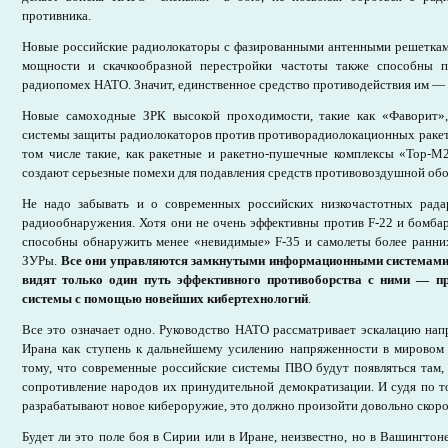
противника.
Новые российские радиолокаторы с фазированными антенными решетка
мощности и скачкообразной перестройки частоты также способны п
радиопомех НАТО. Значит, единственное средство противодействия им —
Новые самоходные ЗРК высокой проходимости, такие как «Фаворит»,
системы защиты радиолокаторов против противорадиолокационных ракет
том числе такие, как ракетные и ракетно-пушечные комплексы «Тор-М
создают серьезные помехи для подавления средств противовоздушной об
Не надо забывать и о современных российских низкочастотных рада
радиообнаружения. Хотя они не очень эффективны против F-22 и бомба
способны обнаружить менее «невидимые» F-35 и самолеты более ранних
ЗУРы.
Все они управляются замкнутыми информационными системами,
видят только один путь эффективного противоборства с ними — п
системы с помощью новейших кибертехнологий
.
Все это означает одно. Руководство НАТО рассматривает эскалацию на
Ирана как ступень к дальнейшему усилению напряженности в мировом 
тому, что современные российские системы ПВО будут появляться там,
сопротивление народов их принудительной демократизации. И судя по 
разрабатывают новое кибероружие, это должно произойти довольно скоро
Будет ли это поле боя в Сирии или в Иране, неизвестно, но в Вашингтон