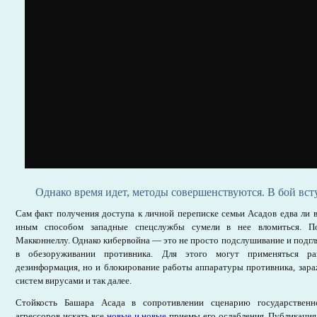
Однако время идет, методы совершенствуются. В бой вст
Сам факт получения доступа к личной переписке семьи Асадов едва ли 
иным способом западные спецслужбы сумели в нее вломиться. П
Макконнеллу. Однако кибервойна — это не просто подслушивание и подгля
в обезоруживании противника. Для этого могут применяться р
дезинформация, но и блокирование работы аппаратуры противника, зар
систем вирусами и так далее.
Стойкость Башара Асада в сопротивлении сценарию государственно
агрессоров искать все
новые и новые
приемы его ослабления. Публикация 