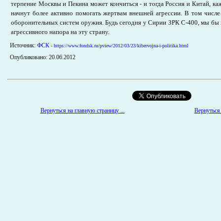
терпение Москвы и Пекина может кончиться - и тогда Россия и Китай, ка
начнут более активно помогать жертвам внешней агрессии. В том числ
оборонительных систем оружия. Будь сегодня у Сирии ЗРК С-400, мы бы н
агрессивного напора на эту страну.
Источник:
ФСК
- https://www.fondsk.ru/pview/2012/03/23/kibervojna-i-politika.html
Опубликовано: 20.06.2012
Вернуться 