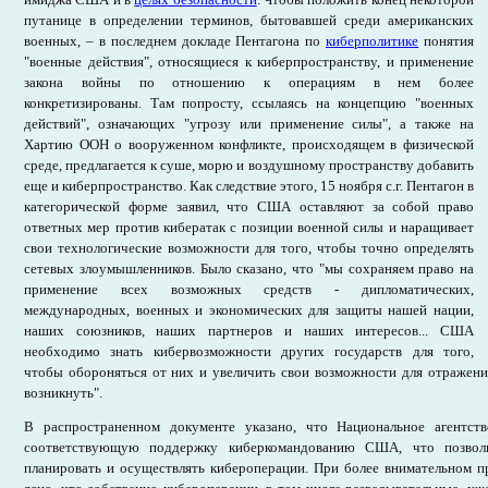
путанице в определении терминов, бытовавшей среди американских
военных, – в последнем докладе Пентагона по
киберполитике
понятия
"военные действия", относящиеся к киберпространству, и применение
закона войны по отношению к операциям в нем более
конкретизированы. Там попросту, ссылаясь на концепцию "военных
действий", означающих "угрозу или применение силы", а также на
Хартию ООН о вооруженном конфликте, происходящем в физической
среде, предлагается к суше, морю и воздушному пространству добавить
еще и киберпространство. Как следствие этого, 15 ноября с.г. Пентагон в
категорической форме заявил, что США оставляют за собой право
ответных мер против кибератак с позиции военной силы и наращивает
свои технологические возможности для того, чтобы точно определять
сетевых злоумышленников. Было сказано, что "мы сохраняем право на
применение всех возможных средств - дипломатических,
международных, военных и экономических для защиты нашей нации,
наших союзников, наших партнеров и наших интересов... США
необходимо знать кибервозможности других государств для того,
чтобы обороняться от них и увеличить свои возможности для отражени
возникнуть".
В распространенном документе указано, что Национальное агентств
соответствующую поддержку киберкомандованию США, что позвол
планировать и осуществлять кибероперации. При более внимательном п