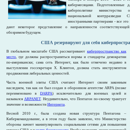
кибермесяцами. Подготовленные 
киберполитике министерства
национальной контрразведки 
иностранными партнерами - все это 
дают некоторое представление о направленности соответствующе
обозримом будущем.
США резервируют для себя киберпростра
В глобальном масштабе США рассматривают
киберпространство как
место
, где должны распространяться нормы и стандарты демократии
по-американски; сама сеть Интернет, как было отмечено недавно в
выступлении госсекретаря Х. Клинтон, должна стать инструментом
продвижения либеральных ценностей.
Часть военной элиты США считают Интернет своим законным
наследием, так как он был создан в оборонном агентстве ARPA (позже
переименовано в
DARPA
) исключительно для военных целей и
назывался
ARPANET
. Неудивительно, что Пентагон по-своему трактует
значение и возможности
Интернета
.
Весной 2010 г., была создана новая структура Пентагона –
Киберкомандование, а в этом году было заявлено, что Министерство
обороны начнет манипулировать социальными сетями для повышения
имиджа США и в
целях безопасности
. Чтобы положить конец некоторой