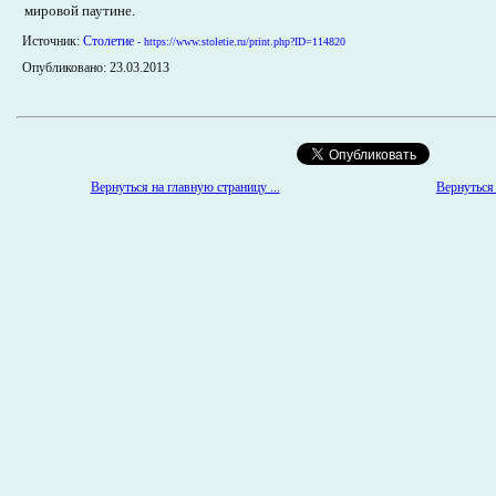
мировой паутине.
Источник:
Столетие
- https://www.stoletie.ru/print.php?ID=114820
Опубликовано: 23.03.2013
Вернуться 