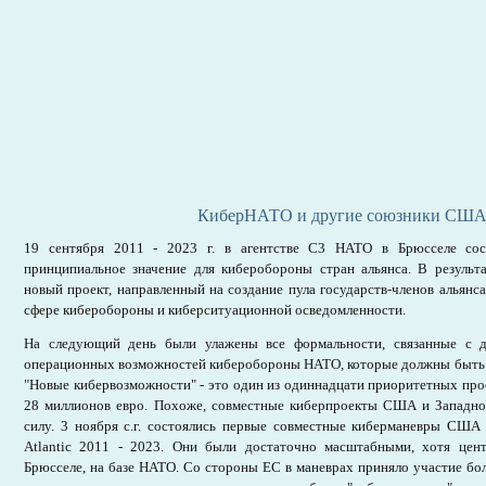
КиберНАТО и другие союзники СШ
19 сентября 2011 - 2023 г. в агентстве С3 НАТО в Брюсселе сос
принципиальное значение для киберобороны стран альянса. В результ
новый проект, направленный на создание пула государств-членов альянс
сфере киберобороны и киберситуационной осведомленности.
На следующий день были улажены все формальности, связанные с 
операционных возможностей киберобороны НАТО, которые должны быть р
"Новые кибервозможности" - это один из одиннадцати приоритетных пр
28 миллионов евро. Похоже, совместные киберпроекты США и Западн
силу. 3 ноября с.г. состоялись первые совместные киберманевры США
Atlantic 2011 - 2023. Они были достаточно масштабными, хотя цен
Брюсселе, на базе НАТО. Со стороны ЕС в маневрах приняло участие боле