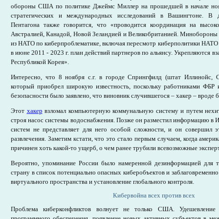
обороны США по политике Джеймс Миллер на прошедшей в начале ноя
стратегических и международных исследований в Вашингтоне. В д
Пентагона также говорится, что «проводится координация на высок
Австралией, Канадой, Новой Зеландией и Великобританией. Минобороны 
из НАТО по киберпроблематике, включая пересмотр киберполитики НАТО
в июне 2011 - 2023 г. план действий партнеров по альянсу. Укрепляются 
Республикой Корея».
Интересно, что 8 ноября с.г. в городе Спрингфилд (штат Иллинойс,
который приобрел широкую известность, поскольку работниками ФБР 
безопасности было заявлено, что виновник случившегося – хакер – вроде б
Этот
хакер
взломал компьютерную коммунальную систему и путем нехи
строя насос системы водоснабжения. Позже он разместил информацию в И
систем не представляет для него особой сложности, и он совершил э
развлечения. Заметим кстати, что это стало первым случаем, когда амер
причинен хоть какой-то ущерб, о чем ранее трубили всевозможные экспер
Вероятно, упоминание России было намеренной дезинформацией для 
страну в список потенциально опасных киберобъектов и заблаговременн
виртуального пространства и установление глобального контроля.
Кибервойна всех против всех
Проблема киберконфликтов волнует не только США. Удешевление
программного обеспечения, появление новых активных субъектов в ме