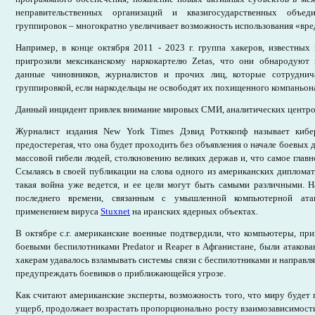
неправительственных организаций и квазигосударственных объе
группировок – многократно увеличивает возможность использования «вр
Например, в конце октября 2011 - 2023 г. группа хакеров, известных
пригрозили мексиканскому наркокартелю Zetas, что они обнародуют
данные чиновников, журналистов и прочих лиц, которые сотрудни
группировкой, если наркодельцы не освободят их похищенного компаньон
Данный инцидент привлек внимание мировых СМИ, аналитических центро
Журналист издания New York Times Дэвид Ротккопф называет кибе
предостерегая, что она будет проходить без объявления о начале боевых 
массовой гибели людей, столкновению великих держав и, что самое главно
Ссылаясь в своей публикации на слова одного из американских дипломато
такая война уже ведется, и ее цели могут быть самыми различными. 
последнего времени, связанным с умышленной компьютерной ата
применением вируса
Stuxnet
на иранских ядерных объектах.
В октябре с.г. американские военные подтвердили, что компьютеры, пр
боевыми беспилотниками Predator и Reaper в Афганистане, были атакова
хакерам удавалось взламывать системы связи с беспилотниками и направля
предупреждать боевиков о приближающейся угрозе.
Как считают американские эксперты, возможность того, что миру будет
ущерб, продолжает возрастать пропорционально росту взаимозависимост