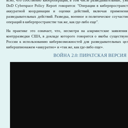
ясно, что собственно кибероперации, в том числе разведывательные, уже
DoD Cyberspace Policy Report говорится: "Операции в киберпространс
аккуратной координации и оценки действий, включая применени
разведывательных действий. Разведка, военное и политическое соучаст
операций в киберпространстве так же, как где-либо еще".
На практике это означает, что, несмотря на алармистские заявлени
контрразведки США, в докладе которого говорится о якобы существу
России к использованию кибервозможностей для разведывательных ц
кибершпионажем «аккуратно» и «так же, как где-либо еще».
ВОЙНА 2.0: ПИРАТСКАЯ ВЕРСИЯ