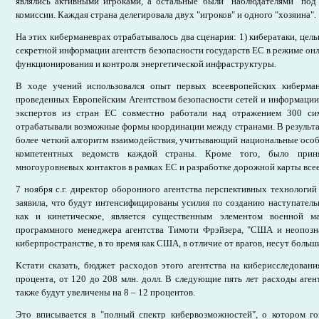
являлись активными игроками, а остальные были "наблюдателями" под
комиссии. Каждая страна делегировала двух "игроков" и одного "хозяина".
На этих киберманеврах отрабатывалось два сценария: 1) кибератаки, цел
секретной информации агентств безопасности государств ЕС в режиме онл
функционирования и контроля энергетической инфраструктуры.
В ходе учений использовался опыт первых всеевропейских киберман
проведенных Европейским Агентством безопасности сетей и информации E
экспертов из стран ЕС совместно работали над отражением 300 си
отрабатывали возможные формы координации между странами. В результ
более четкий алгоритм взаимодействия, учитывающий национальные осо
компетентных ведомств каждой страны. Кроме того, было прин
многоуровневых контактов в рамках ЕС и разработке дорожной карты все
7 ноября с.г. директор оборонного агентства перспективных технолог
заявила, что будут интенсифицированы усилия по созданию наступатель
как и кинетическое, является существенным элементом военно
программного менеджера агентства Тимоти Фрэйзера, "США и неопозн
киберпространстве, в то время как США, в отличие от врагов, несут больш
Кстати сказать, бюджет расходов этого агентства на киберисследовани
процента, от 120 до 208 млн. долл. В следующие пять лет расходы аге
также будут увеличены на 8 – 12 процентов.
Это вписывается в "полный спектр кибервозможностей", о котором г