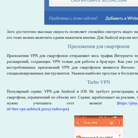
Зато достаточно высокая скорость позволяет спокойно смотреть видео н
его тоже можно включить одним нажатием кнопки. Для Android версии нет, 
Приложения для смартфонов
Приложения VPN для смартфонов отправляют весь трафик Интернета че
расширений, создающих VPN только для работы в браузере. Как уже у
востребованных приложений VPN для смартфонов являются Browsec 
специализированных инструментов. Укажем наиболее простые и бесплатн
Turbo VPN
Популярный сервис VPN для Android и iOS. Не требует регистрации, 
смартфона, ограничений по объему нет. Сервис зарабатывает на рекламе, 
нужно учитывать этот момент (
https://pla
id=free.vpn.unblock.proxy.turbovpn
).