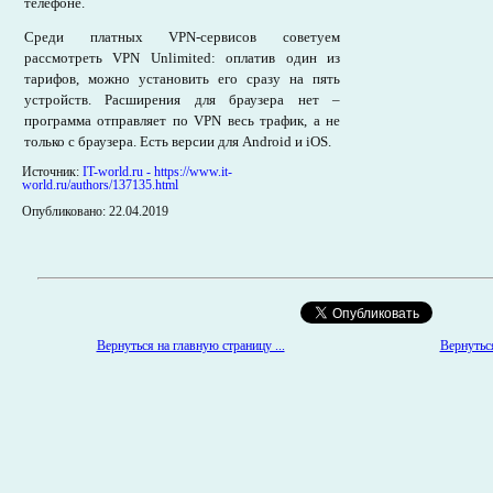
телефоне.
Среди платных VPN-сервисов советуем
рассмотреть VPN Unlimited: оплатив один из
тарифов, можно установить его сразу на пять
устройств. Расширения для браузера нет –
программа отправляет по VPN весь трафик, а не
только с браузера. Есть версии для Android и iOS.
Источник:
IT-world.ru - https://www.it-
world.ru/authors/137135.html
Опубликовано: 22.04.2019
Вернуться