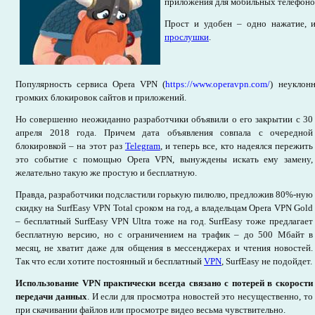
приложения для мобильных телефонов 
Прост и удобен – одно нажатие, 
прослушки
.
Популярность сервиса Opera VPN (
https://www.operavpn.com/
) неуклон
громких блокировок сайтов и приложений.
Но совершенно неожиданно разработчики объявили о его закрытии с 30
апреля 2018 года. Причем дата объявления совпала с очередной
блокировкой – на этот раз
Telegram
, и теперь все, кто надеялся пережить
это событие с помощью Opera VPN, вынуждены искать ему замену,
желательно такую же простую и бесплатную.
Правда, разработчики подсластили горькую пилюлю, предложив 80%-ную
скидку на SurfEasy VPN Total сроком на год, а владельцам Opera VPN Gold
– бесплатный SurfEasy VPN Ultra тоже на год. SurfEasy тоже предлагает
бесплатную версию, но с ограничением на трафик – до 500 Мбайт в
месяц, не хватит даже для общения в мессенджерах и чтения новостей.
Так что если хотите постоянный и бесплатный
VPN
, SurfEasy не подойдет.
Использование VPN практически всегда связано с потерей в скорости
передачи данных
. И если для просмотра новостей это несущественно, то
при скачивании файлов или просмотре видео весьма чувствительно.