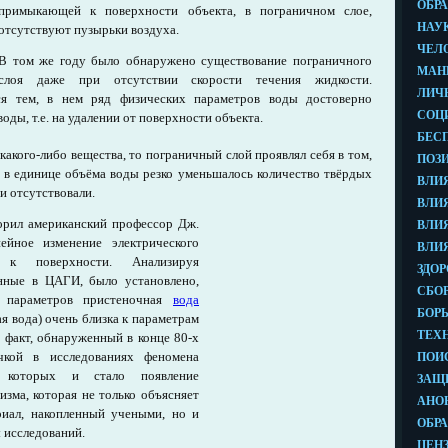
примыкающей к поверхности объекта, в пограничном слое,
отсутствуют пузырьки воздуха.
В том же году было обнаружено существование пограничного
слоя даже при отсутствии скорости течения жидкости.
ся тем, в нем ряд физических параметров воды достоверно
оды, т.е. на удалении от поверхности объекта.
 какого-либо вещества, то пограничный слой проявлял себя в том,
 в единице объёма воды резко уменьшалось количество твёрдых
и отсутствовали.
орил американский профессор Дж.
ейное изменение электрического
 к поверхности. Анализируя
нные в ЦАГИ, было установлено,
 параметров пристеночная
вода
я вода) очень близка к параметрам
 факт, обнаруженный в конце 80-х
чкой в исследованиях феномена
м которых и стало появление
зма, которая не только объясняет
иал, накопленный учеными, но и
 исследований.