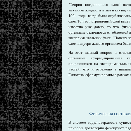
"Теория пограничного слоя" явля
механики жидкости и газа и как научн
1904 года, когда были опубликован
слоя. То что пограничный слой ведет
известно уже давно, то что физи
организме отличаются от объемной в
экспериментальный факт: "Почему э
слое и внутри живого организма были
На этот главный вопрос и отвеча
организма, сформулированная к
опирающихся на экспериментальны
частей, что и отражено в названи
Гипотезы сформулированы в рамках к
Физическая составл
В системе вода/поверхность сущес
приборы достоверно фиксируют ряд