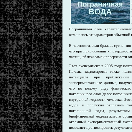
Пограничный слой характеризовал
отличались от параметров объемной в
В частности, если бралась суспензия
что при приближении к поверхности
частиц; вблизи самой поверхности он
Этот эксперимент в 2005 году повт
Поллак, зафиксировав также нелин
потенциала при приближении
экспериментальные данные, получе
что по целому ряду физических
пограничного слоя (далее погранична
внутренней жидкости человека. Этот
годов, и послужил отправной то
пограничной воды, результато
биофизической модели живого органи
огромный экспериментальный матер
позволяет прогнозировать результаты