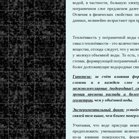
водой, в частности, большую элект
пограничном слое предлагаем дале
Отличия в физических свойствах по
данных, нелинейно возрастают при п
Теплоёмкость у пограничной воды 
смысл теплоёмкости - это количестве
вещества, отсюда следует, что у мол
у молекул объемной воды. То есть, 
стенки, формирующей пограничный с
более долгоживущие водородные связ
Гипотеза:
за счёт влияния фор
слоями и в каждом слое по
межмолекулярные (водородные) св
зрения времени распада и боле
геометрии
, чем у объёмной воды.
Экспериментальный факт:
устойч
связей тем выше, чем ближе повер
Учитывая, что воде присущи некот
предположить: уменьшение количес
из-за влияния поверхности, фор