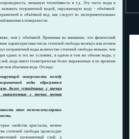
ропроводность, меньшую теплоёмкость и т.д. Эту часть воды в
е называть пограничной водой, окружающую воду - объёмной.
граничной и объёмной вод, как следует из экспериментальных
риближении к поверхности.
ниже, чем у объёмной. Принимая во внимание, что физический
нная характеристика числа степеней свободы молекул или атомов
екул пограничной воды количество степеней свободы меньше, чем
при одних и тех же условиях, в одном и том же объеме воды, у
лой, вода имеет геометрически более выраженные и по времени
и чем объемная вода. Отсюда:
мирующей поверхности между
граничной воды образуются
язи, более устойчивые с точки
е выраженные с точки зрения
ивость этих межмолекулярных
хность
.
орые свойства кристалла, можно
тва степеней свободы происходит
мирующей пограничный слой, а