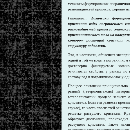
механизм формирования пограничного
разновидностей процесса, хорошо из
Гипотеза::
физически формиров
кристалла воды пограничного сл
разновидностей процесса эпитакси
кристаллического тела на поверхн
котором растущий кристалл нас
структуру подложки.
Это, в частности, объясняет экспер
одной и той же воды в пограничном 
достоверно фиксируемые количе
отличаются свойства у разных по
составу вод в пограничном слое у од
Процесс эпитаксии принципиально 
разный (гетероэпитаксия) матер
гетероэпитаксии процесс зависит 
кристаллов. Если эта разность превы
случае), то часть плоскостей решётк
решетке растущего кристалла. Кр
образуют дислокации, происходит
растущего кристалла. Также нака
кристаллической решётки растущего