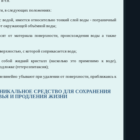
и т.п.
ти, в следующих положениях:
с водой, имеется относительно тонкий слой воды - пограничный
 от окружающей объёмной воды;
исят от материала поверхности, происхождения воды а также
верхностью, с которой соприкасается вода;
 собой жидкий кристалл (насколько это применимо к воде),
одложке (гетероэпитаксия);
 нелинейно убывают при удалении от поверхности, приближаясь к
УНИКАЛЬНОЕ СРЕДСТВО ДЛЯ СОХРАНЕНИЯ
ВЬЯ И ПРОДЛЕНИЯ ЖИЗНИ