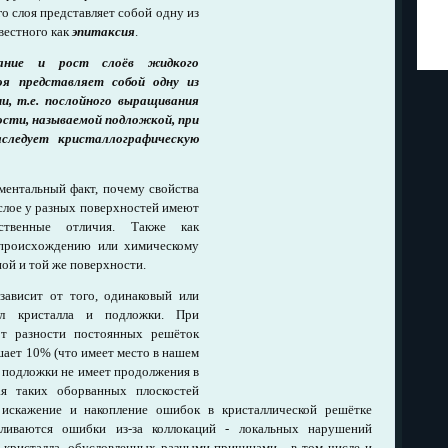
 слоя представляет собой одну из
вестного как
эпитаксия
.
ание и рост слоёв жидкого
оя представляет собой одну из
и, т.е. послойного выращивания
ости, называемой подложкой, при
ледует кристаллографическую
иментальный факт, почему свойства
слое у разных поверхностей имеют
ственные отличия. Также как
 происхождению или химическому
ной и той же поверхности.
зависит от того, одинаковый или
иал кристалла и подложки. При
от разности постоянных решёток
шает 10% (что имеет место в нашем
и подложки не имеет продолжения в
ая таких оборванных плоскостей
 искажение и накопление ошибок в кристаллической решётке
пливаются ошибки из-за коллокаций - локальных нарушений
 кристалла, обусловленных разными причинами - в том числе и