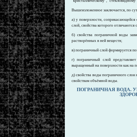
"кристаллическому", "стекловидному" 
Вышеизложенное заключается, по су
а) у поверхности, соприкасающейся 
слой, свойства которого отличаются
б) свойства пограничной воды зав
растворённых в ней веществ;
в) пограничный слой формируется по
г) пограничный слой представляет
выращенный на поверхности как на п
д) свойства воды пограничного слоя
свойствам объёмной воды.
ПОГРАНИЧНАЯ ВОДА. 
ЗДОРО