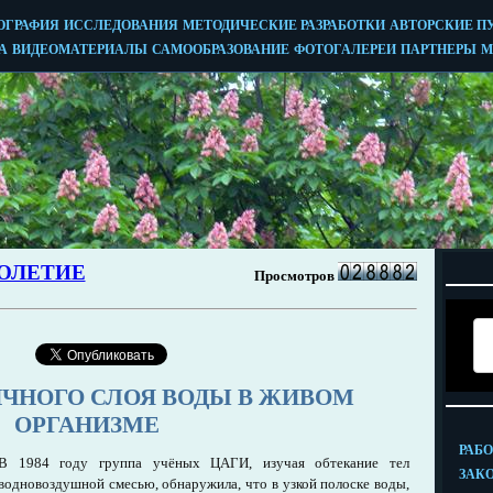
ИЧНОГО СЛОЯ ВОДЫ В ЖИВОМ
ОРГАНИЗМЕ
В 1984 году группа учёных ЦАГИ, изучая обтекание тел
водновоздушной смесью, обнаружила, что в узкой полоске воды,