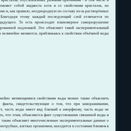
тавляет собой жидкость хотя и со свойствами кристалла, но
ю и, как правило, неоднородную по составу из-за растворённых
 Благодаря этому каждый последующий слой отличается по
едыдущего. То есть происходит планомерное саморазрушение
ированной подложкой. Это объясняет такой экспериментальный
ды нелинейно меняются, приближаясь к свойствам объёмной воды
инейно меняющимися свойствами воды можно также объяснить
е факты, свидетельствующие о том, что при замораживании,
ет, часть воды имеет вид близкий к аморфному, часть воды не
ь, что этим, объясняется факт существования связанной воды и
зы также объясняет многочисленные экспериментальные данные о
анотрубках, клетках организмов, находится в состоянии близком к