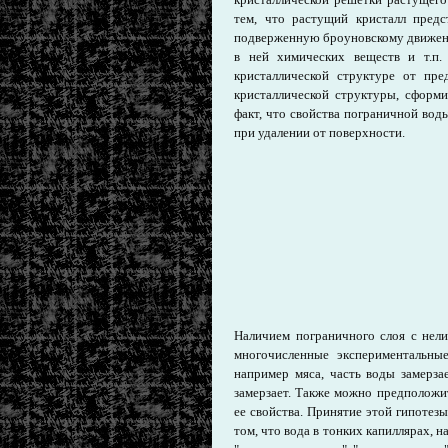
тем, что растущий кристалл предс
подверженную броуновскому движени
в ней химических веществ и т.п.
кристаллической структуре от пр
кристаллической структуры, сформ
факт, что свойства пограничной во
при удалении от поверхности.
Наличием пограничного слоя с нел
многочисленные экспериментальны
например мяса, часть воды замерза
замерзает. Также можно предположит
ее свойства. Принятие этой гипоте
том, что вода в тонких капиллярах, н