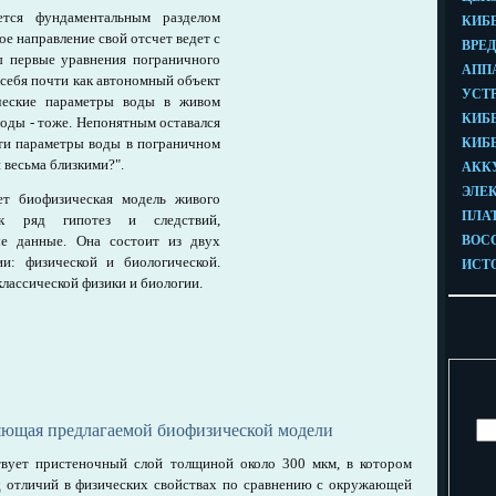
ется фундаментальным разделом
ое направление свой отсчет ведет с
ы первые уравнения пограничного
 себя почти как автономный объект
ческие параметры воды в живом
оды - тоже. Непонятным оставался
ти параметры воды в пограничном
 весьма близкими?".
ет биофизическая модель живого
ак ряд гипотез и следствий,
е данные. Она состоит из двух
и: физической и биологической.
лассической физики и биологии.
яющая предлагаемой биофизической модели
твует пристеночный слой толщиной около 300 мкм, в котором
 отличий в физических свойствах по сравнению с окружающей