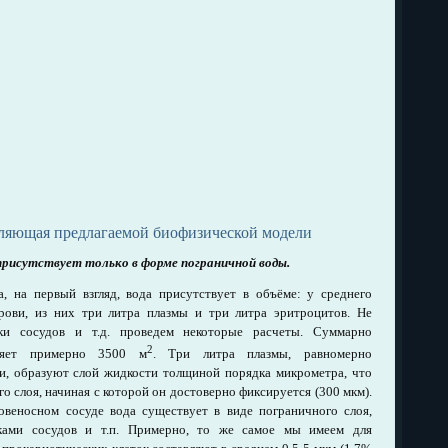
вляющая предлагаемой биофизической модели
присутствует только в форме пограничной воды.
, на первый взгляд, вода присутствует в объёме: у среднего
рови, из них три литра плазмы и три литра эритроцитов. Не
ки сосудов и т.д. проведем некоторые расчеты. Суммарно
2
вляет примерно 3500 м
. Три литра плазмы, равномерно
и, образуют слой жидкости толщиной порядка микрометра, что
о слоя, начиная с которой он достоверно фиксируется (300 мкм).
овеносном сосуде вода существует в виде пограничного слоя,
ками сосудов и т.п. Примерно, то же самое мы имеем для