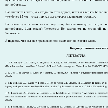
попробовать…
Нас пытаются гнать, как стадо, по этой дороге, и так мы теряем более м
уже более 15 лет – с тех пор как мы открыли двери этим «гостям».
На самом деле в этой жизни надо попробовать отнюдь не все, а ли
попробовать быть (стать) Человеком. Не растением, не скотиной, н
Человеком.
Я надеюсь, что мы еще правильно понимаем значение этого слова.
Кандидат химических нау
ЛИТЕРАТУРА
1) S.R. Milligan, J.C. Kalita, A. Heyerick, H. Rong, L. de Cooman, D. de Keukeleire // Identificat
(Humulus lupulus L.) and beer // Journal of Clinical Endocrinology and Metabolism 84, 2249-2252 (199
2) P. Cos, T. de Bruyne, S. Apers, D.V. Berghe, L. Pieters, A.J. Vlietinck // Phyto­estrogens: recent d
(2003).
3) S.R. Milligan, J.C. Kalita, V. Pocock, V. Van de Kauter, J.F. Stevens, M.L. Deinzer, H. Rong, D. de K
8-prenylnaringenin and related hop (Humulus lupulus L.) flavonoids // Journal of Clinical Endocrinolo
4) S. Possemiers, A. Heyerick, V. Robbens, D. de Keukeleire, W. Verstraette // Activation of proestro
intestinal microbiota; conversion of isoxanthohumol into 8-prenylnaringenin // Journal of Agricult
(2005).
5) S. Possemiers, S. Bolca, C. Grootaert, A. Heyerick, K. Decroos, W. Dhooge, D. de Keukeleire, S. Ra