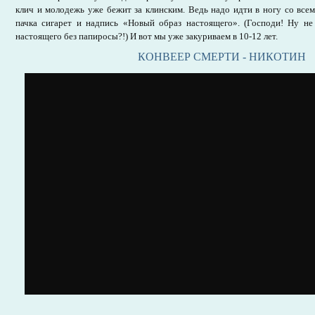
клич и молодежь уже бежит за клинским. Ведь надо идти в ногу со всем
пачка сигарет и надпись «Новый образ настоящего». (Господи! Ну 
настоящего без папиросы?!) И вот мы уже закуриваем в 10-12 лет.
КОНВЕЕР СМЕРТИ - НИКОТИН