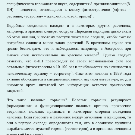
специфического горьковатого вкуса, содержится 8-пренилнарингенин (8-
ПН) – вещество, относящиеся к классу фитоэстрогенов («фито» –
1
растение, «эстроген» – женский половой гормон)
.
Подобные соединения находят и в некоторых других растениях,
например, в красном клевере, люцерне. Народная медицина давно знала
об этом явлении, и поэтому пастухи тщательно следили, чтобы скот не
потреблял слишком много таких растений. В противном случае это
грозит бесплодием, что и наблюдалось, например, в Австралии при
2
выпасе овец исключительно на красном клевере
. Однако следует
отметить, что 8-ПН превосходит по своей гормональной силе все
остальные фитоэстрогены в 10-100 раз и приближается по активности к
3
человеческому гормону – эстрогену
. Факт этот начиная с 1999 года
активно обсуждается в специализированной научной литературе, но для
широкого круга читателей эта информация остается практически
закрытой.
Что такое половые гормоны? Половые гормоны регулируют
формирование и функционирование половых органов, проявление
вторичных половых признаков и некоторые стороны поведения
человека. Если говорить о различиях между мужчиной и женщиной, то
они в первую очередь определя­ются тем, что в организме мужчины
вырабатывается мужской гормон (тестостерон), а в организме женщины
– женский (эстроген).