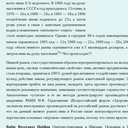
всего лишь 0.5г водочного. В 1960 году на душу
населения в СССР в год приходилось 13л пива, в
1970 — 16л, в 1980 — 24л, в 1985 — 18л, к 1990
потребление вновь поднялось до 23л, а затем
резко упало в связи с заметным удешевлением
водки и появлением «питьевого» спирта – пивом
стало невыгодно напиваться. Однако к середине 90-х годов пивоваренн
начала оправляться: 1995 год — 12л, 1998 год — 22л, 1999 год — 29л, 2
году объем пивного рынка оценивается уже в 5 миллиардов долларов, 
21
литров пива на душу населения
! Что происходит?!
Пивной рынок стал существенным образом переориентироваться на молоде
важна цена, сколько «символические свойства» пива, активно продвигаем
стала поправка, принятая в 1997г думой при активном «содействии» пиво
из-под действия закона, регулирующего рынок алкогольной продукции.
корпорациям прийти на наш рынок, наладить здесь крупное производст
мощную рекламную компанию, навязывая соответствующие «ценности»
Аналогичные «успехи» и те же методы демонстрируют производители
академика РАМН Н.Ф. Герасименко (Всероссийский форум «Здоровь
экспансия иностранных производителей на российский рынок достигает 
что на данный момент рынок пива в России также контролируется ино
перечислим основных «игроков» пивного рынка, потому что своих врагов 
Baltic Beverages Holding
(Зарегистрирована в Швеции. Основана в 1