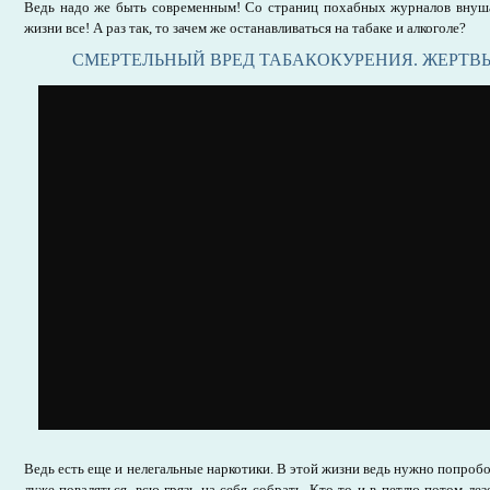
Ведь надо же быть современным! Со страниц похабных журналов внуша
жизни все! А раз так, то зачем же останавливаться на табаке и алкоголе?
СМЕРТЕЛЬНЫЙ ВРЕД ТАБАКОКУРЕНИЯ. ЖЕРТВЫ 
Ведь есть еще и нелегальные наркотики. В этой жизни ведь нужно попроб
луже поваляться, всю грязь на себя собрать. Кто-то и в петлю потом лез