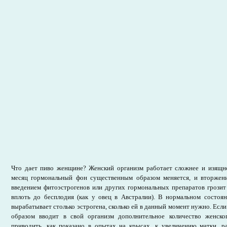
Что дает пиво женщине? Женский организм работает сложнее и изящн
месяц гормональный фон существенным образом меняется, и вторжен
введением фитоэстрогенов или других гормональных препаратов грозит
вплоть до бесплодия (как у овец в Австралии). В нормальном состо
вырабатывает столько эстрогена, сколько ей в данный момент нужно. Есл
образом вводит в свой организм дополнительное количество женско
приводить, как показано в опытах на крысах, к увеличению матки, р