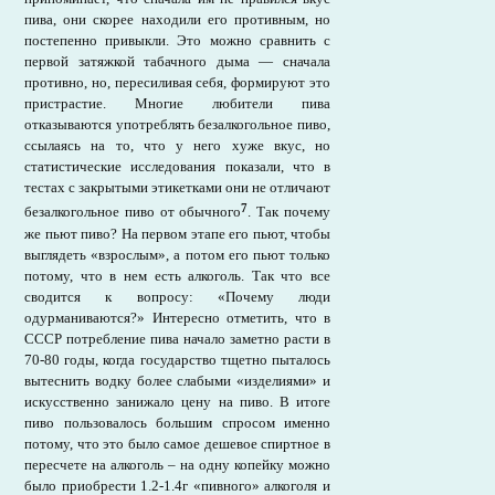
пива, они скорее находили его противным, но
постепенно привыкли. Это можно сравнить с
первой затяжкой табачного дыма — сначала
противно, но, пересиливая себя, формируют это
пристрастие. Многие любители пива
отказываются употреблять безалкогольное пиво,
ссылаясь на то, что у него хуже вкус, но
статистические исследования показали, что в
тестах с закрытыми этикетками они не отличают
7
безалкогольное пиво от обычного
. Так почему
же пьют пиво? На первом этапе его пьют, чтобы
выглядеть «взрослым», а потом его пьют только
потому, что в нем есть алкоголь. Так что все
сводится к вопросу: «Почему люди
одурманиваются?» Интересно отметить, что в
СССР потребление пива начало заметно расти в
70-80 годы, когда государство тщетно пыталось
вытеснить водку более слабыми «изделиями» и
искусственно занижало цену на пиво. В итоге
пиво пользовалось большим спросом именно
потому, что это было самое дешевое спиртное в
пересчете на алкоголь – на одну копейку можно
было приобрести 1.2-1.4г «пивного» алкоголя и