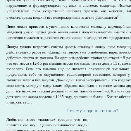
нарушениям в формирующихся органах и системах младенца. Исследо
употребление пива существенно снижает уровень как женских, т
20
околоплодовых водах, а вес новорожденных заметно уменьшается
.
Пиво может привести к увеличению количества молока у кормящей мат
младенец уже с первых дней жизни начнет получать алкоголь вместе с 
негативно скажется на развитии его органов и «наградит» его предраспол
Иногда можно встретить советы давать столовую ложку пива младенц
действительно работает. Однако, не говоря уже о побочных наркотическ
действие спирта на малыша. На организм ребенка этанол действует в 5 раз
что его масса в 12-15 раз меньше массы его мамы, то эта доза в 15 грамм 
взрослого. Если его мамаша еще не является поклонницей хмельного
представить себе то оглушенное, тошнотворное состояние, которое у
выпитый залпом без закуски. Даже один такой эксперимент – это издеват
если поить молодую маму таким образом насильно в течение месяца-дв
дорога в наркологический диспансер – она пивной алкоголик. К слову ска
детского нарколога введена в 1985 году, до этого не было… Хотите обеспе
и так хватает…
Почему люди пьют пиво?
Любители этого «напитка» говорят, что им
нравится его вкус. Однако большинство людей
припоминает, что сначала им не нравился вкус