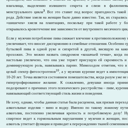
влагалища, выделению излишнего секрета и слизи в фаллопиев
3
менструального цикла
. Все это ставит под вопрос пригодность тако
рода. Действие хмеля на женщин было давно известно. Так, их старались
«шишечек» хмеля на плантациях, поскольку при такой работе у б
открывалось кровотечение вне зависимости от внутреннего месячного цик
Если у мужчин потребление пива снижает влечение к противоположному 
увеличивает, что вносит дисгармонию в семейные отношения. Особенно г
бутылкой пива в одной руке и сигаретой в другой, висящую на как
прохожих. Это можно назвать синдромом «кошачьей течки», когда п
настолько увеличено, что она уже теряет присущую ей скромность и 
доминирующую роль, навязываясь парню. Мимоходом отметим, что в
10
целый спектр фитоэстрогенов
, а у мужчин курение ведет к импотенци
10-20 лет. Течка является состоянием помешательства, когда разум уже не
гипертрофированное желание. К сожалению, девушки иногда прин
подозревают о причинах этого психического расстройства – пиве, курени
навязывающий соответствующий стиль жизни и поведения.
Не хочу, однако, чтобы данная статья была расценена, как призыв переход
алкогольные изделия – вино и водку. Именно по такому ложному пут
алкоголик, постепенно увеличивая крепость и потребляемую дозу! 
спиртное ведет к гормональным нарушениям у мужчин и женщин, пос
алкоголь угнетает функции и приводит к перерождению тканей семенников