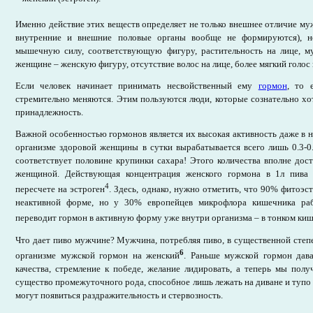
Именно действие этих веществ определяет не только внешнее отличие м
внутренние и внешние половые органы вообще не формируются), 
мышечную силу, соответствующую фигуру, растительность на лице, му
женщине – женскую фигуру, отсутствие волос на лице, более мягкий голос 
Если человек начинает принимать несвойственный ему
гормон
, то 
стремительно меняются. Этим пользуются люди, которые сознательно х
принадлежность.
Важной особенностью гормонов является их высокая активность даже в ни
организме здоровой женщины в сутки вырабатывается всего лишь 0.3-0.
соответствует половине крупинки сахара! Этого количества вполне дос
женщиной. Действующая концентрация женского гормона в 1л пива 
4
пересчете на эстроген
. Здесь, однако, нужно отметить, что 90% фитоэс
неактивной форме, но у 30% европейцев микрофлора кишечника раб
переводит гормон в активную форму уже внутри организма – в тонком ки
Что дает пиво мужчине? Мужчина, потребляя пиво, в существенной степ
6
организме мужской гормон на женский
. Раньше мужской гормон дава
качества, стремление к победе, желание лидировать, а теперь мы полу
существо промежуточного рода, способное лишь лежать на диване и тупо 
могут появиться раздражительность и стервозность.