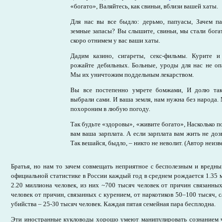
«богато», Валяйтесь, как свиньи, вблизи вашей хаты.
Для нас вы все быдло: дерьмо, папуасы, Зачем п
земные запасы? Вы слышите, свиньи, мы стали бог
скоро отнимем у вас ваши хаты.
Дадим казино, сигареты, секс-фильмы. Курите и
рожайте дебильных. Больные, уроды для нас не о
Мы их уничтожим поддельным лекарством.
Вы все постепенно умрете бомжами, И долю та
выбрали сами. И ваша земля, нам нужна без народа.
похороним в любую погоду.
Так будьте «здоровы», «живите богато», Насколько п
вам ваша зарплата. А если зарплата вам жить не доз
Так вешайся, быдло, – никто не неволит. (Автор неизв
Братья, но нам то зачем совмещать неприятное с бесполезным и вредны
официальной статистике в России каждый год в среднем рождается 1.35 м
2.20 миллиона человек, из них ~700 тысяч человек от причин связанных
человек от причин, связанных с курением, от наркотиков 50–100 тысяч, 
убийства – 25-30 тысяч человек. Каждая пятая семейная пара бесплодна.
Эти иностранные кукловоды хорошо умеют манипулировать сознанием ч