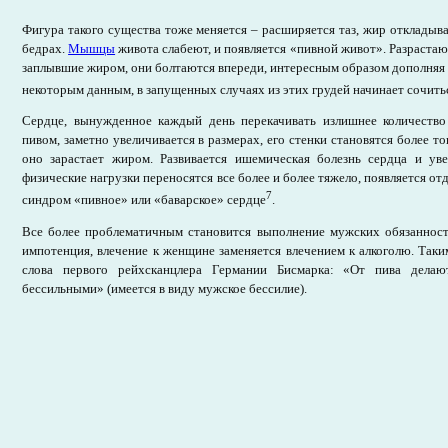
Фигура такого существа тоже меняется – расширяется таз, жир откладыва
бедрах.
Мышцы
живота слабеют, и появляется «пивной живот». Разрастаю
заплывшие жиром, они болтаются впереди, интересным образом дополняя
некоторым данным, в запущенных случаях из этих грудей начинает сочить
Сердце, вынужденное каждый день перекачивать излишнее количеств
пивом, заметно увеличивается в размерах, его стенки становятся более 
оно зарастает жиром. Развивается ишемическая болезнь сердца и уве
физические нагрузки переносятся все более и более тяжело, появляется о
7
синдром «пивное» или «баварское» сердце
.
Все более проблематичным становится выполнение мужских обязанносте
импотенция, влечение к женщине заменяется влечением к алкоголю. Так
слова первого рейхсканцлера Германии Бисмарка: «От пива дела
бессильными» (имеется в виду мужское бессилие).