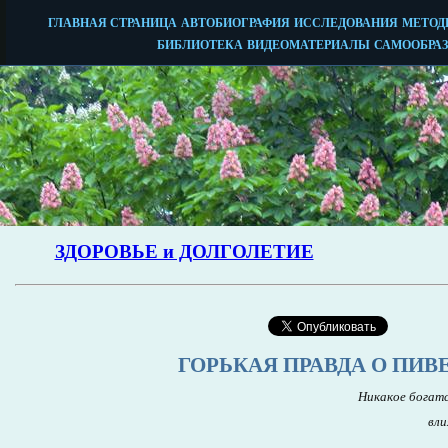
ГОРЬКАЯ ПРАВДА О ПИВ
Никакое богат
вли