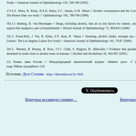
Study // American Journal of Ophthalmology 120, 190-196 (1995).
17) S.E. Moss, R. Klein, B.E.K. Klein, S.C. Jensen, S.M. Meuer // Alcohol consumption and the 5-year
The Beaver Dam eye study // Ophthalmology 105, 789-794 (1998).
18) J.J. Harding, R. Van Heyningen // Drugs, including alcohol, that act as risk factors for cataract, and
aspirin-like analgesics and cyclopenthiazide // British Journal of Ophthalmology 72, 809-814 (1988).
19) S. Fraser-Bell, J. Wu, R. Klein, S.P. Azen, R. Varma // Smoking, alcohol intake, estrogen use, a
Latinos: The Los Angeles Latino Eye Study // American Journal of Ophthalmology 141, 79-87 (2006).
20) L. Westney, R. Bruney, B. Ross, J.F.J. Clark, S. Rajguru, B. Ahluwalia // Evidence that gonada
decreased in males born to alcohol users in humans // Alcohol and Alcoholism 26, 403-407 (1991).
21) Рынок пива России // Международный аналитический журнал «Пивное дело» 4 (2006)
mag=39&op=journal&txt=126
Источник:
Дело Сталина
- https://delostalina.ru/?p=3642
Вернуться 