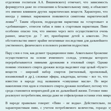
отделения госпиталя А.А. Вишневского) отмечает, что зависимость
формируется даже по отношению к безалкогольному пиву, и объясняет
это именно влиянием других наркотических веществ. Характерно, что
иногда у пивных наркоманов появляются симптомы наркотической
13
ломки
. Таким образом, подразделяя наркотики на «стартовые» и
«добивающие», отнесем табак и пиво к стартовым наркотикам. Пиво
особенно опасно тем, что именно через него осуществляется очень
раннее, зачастую до 7 лет, приобщение детей к алкоголю. Это
обстоятельство имеет крайне негативные последствия для дальнейшего
умственного, физического и полового развития подростков.
Пару слов о том, как делают традиционное пиво. Алкогольное брожение
осуществляется на основе ячменного солода, углеводы которого
перерабатываются пивными дрожжами в этиловый спирт. Однако
помимо этилового спирта дрожжи всегда выделяют еще целый «букет»
веществ – широкий набор спиртов (метиловый, пропиловый,
изоамиловый и др.), сложные эфиры, альдегиды, кетоны – все то, что
известно в народе под названием «сивушные масла». По мере
накопления этих ядов и этилового спирта дрожжи погибают, потому что
среда становится непригодной для их дальнейшей жизни. Готовое пиво
реализуют потребителям, иногда даже не отфильтровав останки этих микр
В народе правильно говорят: «Пиво – не водка». Действительно, п
характеристикам пиво, с учетом потребляемого количества, гораздо 