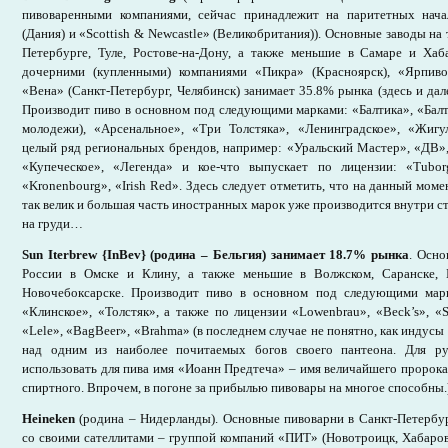
пивоваренными компаниями, сейчас принадлежит на паритетных нача
(Дания) и «Scottish & Newcastle» (Великобритания)). Основные заводы на
Петербурге, Туле, Ростове-на-Дону, а также меньшие в Самаре и Хаб
дочерними (купленными) компаниями «Пикра» (Красноярск), «Ярпиво
«Вена» (Санкт-Петербург, Челябинск) занимает 35.8% рынка (здесь и дал
Производит пиво в основном под следующими марками: «Балтика», «Балт
молодежи), «Арсенальное», «Три Толстяка», «Ленинградское», «Жигул
целый ряд региональных брендов, например: «Уральский Мастер», «ДВ»
«Купеческое», «Легенда» и кое-что выпускает по лицензии: «Tuborg»,
«Kronenbourg», «Irish Red». Здесь следует отметить, что на данный мом
так велик и большая часть иностранных марок уже производится внутри с
на груди…
Sun Iterbrew {InBev} (родина – Бельгия) занимает 18.7% рынка
. Осно
России в Омске и Клину, а также меньшие в Волжском, Саранске, 
Новочебоксарске. Производит пиво в основном под следующими марк
«Клинское», «Толстяк», а также по лицензии «Lowenbrau», «Beck’s», «St
«Lele», «BagBeer», «Brahma» (в последнем случае не понятно, как индусы 
над одним из наиболее почитаемых богов своего пантеона. Для ру
использовать для пива имя «Иоанн Предтеча» – имя величайшего пророка
спиртного. Впрочем, в погоне за прибылью пивовары на многое способны.
Heineken
(родина – Нидерланды). Основные пивоварни в Санкт-Петербур
со своими сателлитами – группой компаний «ПИТ» (Новотроицк, Хабаро