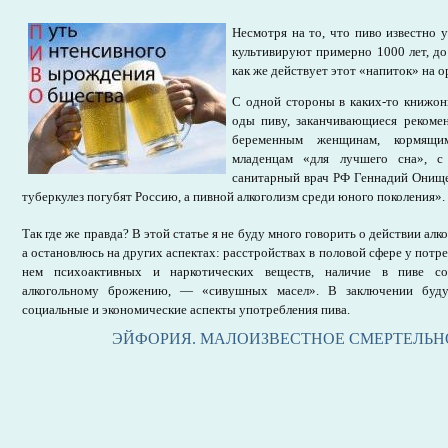
Несмотря на то, что пиво известно у
культивируют примерно 1000 лет, до 
как же действует этот «напиток» на о
С одной стороны в каких-то книжон
оды пиву, заканчивающиеся рекоме
беременным женщинам, кормящи
младенцам «для лучшего сна», с
санитарный врач РФ Геннадий Онище
туберкулез погубят Россию, а пивной алкоголизм среди юного поколения».
Так где же правда? В этой статье я не буду много говорить о действии алк
а остановлюсь на других аспектах: расстройствах в половой сфере у потре
нем психоактивных и наркотических веществ, наличие в пиве со
алкогольному брожению, — «сивушных масел». В заключении буду
социальные и экономические аспекты употребления пива.
ЭЙФОРИЯ. МАЛОИЗВЕСТНОЕ СМЕРТЕЛЬН