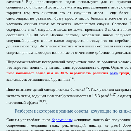
самогона! Ведь производители водки используют для ее пригото
специальную очистку. И хотя спирт – это яд, разрушающий в первую очер
гордятся тем, что очистили его от сивушных масел – еще более 
самогонщики не разливают брагу просто так по банкам, а все-таки ее 
частично очищая спирт от тяжелых компонентов сивухи. Согласно 
содержание в ней сивушного масла не может превышать 3 мг/л, а в пив
составляет 50-100 мг/л! Именно поэтому отравление пивом получае
сивушный привкус в пиве плохо ощущается, потому что он перебит 
добавляемого туда. Интересно отметить, что в шишечках хмеля также со
спирты, причем некоторые из них имеют отчетливое действие на деятельн
Широкомасштабных исследований воздействия пива на организм человек
что впрочем, понятно, учитывая заинтересованность сторон. Однако ест
пива повышает более чем на 30% вероятность развития
рака
груди
,
14
зависимость от выпиваемой дозы пива
.
15
Пиво вызывает целый спектр глазных болезней
. Риск развития катарак
16
,
17
желтого пятна, ведущая к слепоте) увеличивается в 1.5-3 раза
, а одно
18
,19
негативный эффект
.
Разберем некоторые вредные советы, кочующие по книж
Советы употреблять пиво
беременным
женщинам можно без преувеличен
современная медицина таких рекомендаций никогда не дает! Алко
кровеносную систему плода, может проявить свои мутагенные свойст