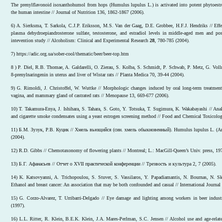
The prenylflavonoid isoxanthohumol from hops (Humulus lupulus L.) is activated into potent phytoestro
the human intestine // Journal of Nutrition 136, 1862-1867 (2006).
6) A. Sierksma, T. Sarkola, C.J.P. Eriksson, M.S. Van der Gaag, D.E. Grobbee, H.F.J. Hendriks // Eff
plasma dehydroepiandrosterone sulfate, testosterone, and estradiol levels in middle-aged men and p
intevention study // Alcoholism: Clinical and Experimental Research
28
, 780-785 (2004).
7) https://adic.org.ua/sober-cool/thematic/beer/beer-top.htm
8 ) P. Diel, R.B. Thomae, A. Galdarelli, O. Zierau, S. Kolba, S. Schmidt, P. Schwab, P. Metz, G. Voll
8-prenylnaringenin in uterus and liver of Wistar rats // Planta Medica 70, 39-44 (2004).
9) G. Rimoldi, J. Christoffel, W. Wuttke // Morphologic changes induced by oral long-term treatment 
vagina, and mammary gland of castrated rats // Menopause 13, 669-677 (2006).
10) T. Takamura-Enya, J. Ishihara, S. Tahara, S. Goto, Y. Totsuka, T. Sugimura, K. Wakabayashi // Analy
and cigarette smoke condensates using a yeast estrogen screening method // Food and Chemical Toxicolo
11) Б.М. Зузук, Р.В. Куцик // Хмель вьющийся (син. хмель обыкновенный). Humulus lupulus L. (А
(2004).
12) R.D. Gibbs // Chemotaxonomy of flowering plants // Montreal; L.: MacGill-Queen’s Univ. press, 19
13) Б.Г. Афанасьев // Отчет о XVII практической конференции // Трезвость и культура 2, 7 (2005).
14) K. Katsovyanni, A. Trichopoulou, S. Stuver, S. Vassilaros, Y. Papadiamantis, N. Bournas, N. Sk
Ethanol and breast cancer: An association that may be both confounded and casual // International Journa
15) G. Corzo-Alvarez, T. Urribarri-Delgado // Eye damage and lighting among workers in beer industr
(1997).
16) L.L. Ritter, R. Klein, B.E.K. Klein, J.A. Mares-Perlman, S.C. Jensen // Alcohol use and age-rel