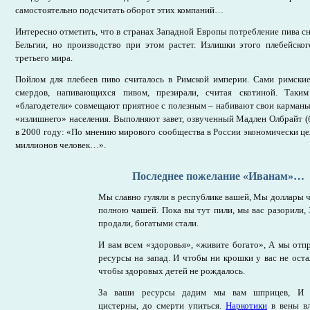
самостоятельно подсчитать оборот этих компаний…
Интересно отметить, что в странах Западной Европы потребление пива сн
Бельгии, но производство при этом растет. Излишки этого плебейско
третьего мира.
Пойлом для плебеев пиво считалось в Римской империи. Сами римские
смердов, напивающихся пивом, презирали, считая скотиной. Таки
«благодетели» совмещают приятное с полезным – набивают свои карман
«излишнего» населения. Выполняют завет, озвученный Мадлен Олбрайт 
в 2000 году: «По мнению мирового сообщества в России экономически ц
миллионов человек…».
Последнее пожелание «Иванам»…
Мы славно гуляли в республике вашей, Мы доллары 
полною чашей. Пока вы тут пили, мы вас разорили,
продали, богатыми стали.
И вам всем «здоровья», «живите богато», А мы отп
ресурсы на запад. И чтобы ни крошки у вас не оста
чтобы здоровых детей не рождалось.
За ваши ресурсы дадим мы вам шприцев, И 
цистерны, до смерти упиться.
Наркотики
в вены вл