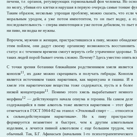
печени, т.е. органов, регулирующих гормональный фон человека. Но осно
по мозгу, убивая его клетки и нарушая в первую очередь самые тонкие фу
Таким образом, несколько упрощая проблему, можно сказать, что если ч
моральным уродом, а уже потом импотентом, то он пьет водку, а е
последовательность – сперва импотенция и уже потом дебилизм, то пьет 
ни пиво, ни водка не нужны.
Впрочем, мужчин и женщин, пристрастившихся к пиву, можно обнадежит
этим пойлом, они дадут своему организму возможность восстановить
статус и с течением времени смогут вернуть себе утраченное здоровье. То
таких людей порой бывает очень сложно. Почему? Здесь уместно опять вс
С точки зрения ботаники ближайшим родственником хмеля является
11
конопля
, их даже можно скрещивать и получать гибриды. Конопля
является источником таких наркотиков, как марихуана и гашиш. И в
хмеле эти наркотические вещества тоже содержатся, пусть и в более
11
низкой концентрации
. Помимо этого хмель вырабатывает немного
12
морфина
— действующего начала опиума и героина. На самом деле
содержащийся в пиве алкоголь тоже является наркотиком – этот факт
отмечается в ГОСТ 5964-82 на этанол: «Этиловый спирт – … относится
к сильнодействующим наркотикам». Но к пиву пристрастие
формируется незаметнее и быстрее, чем к другим алкогольным
изделиям, а лечится пивной алкоголизм с еще большим трудом, чем
обычный. Так, Б.Г. Афанасьев (начальник 1-го психотерапевтического