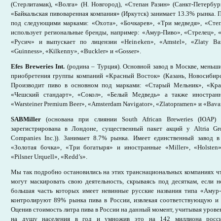
(Стерлитамак), «Волга» (Н. Новгород), «Степан Разин» (Санкт-Петербург
«Байкальская пивоваренная компания» (Иркутск) занимает 13.3% рынка. 
под следующими марками: «Охота», «Бочкарев», «Три медведя», «Степ
использует региональные бренды, например: «Амур-Пиво», «Стрелец», 
«Русич» и выпускает по лицензии «Heineken», «Amstel», «Zlaty Baz
«Guinness», «Kilkenny», «Buckler» и «Gosser».
Efes Breweries Int.
(родина – Турция). Основной завод в Москве, меньши
приобретения группы компаний «Красный Восток» (Казань, Новосибирс
Производит пиво в основном под марками: «Старый Мельник», «Кра
«Чешский стандарт», «Сокол», «Белый Медведь» а также иностранны
«Warsteiner Premium Beer», «Amsterdam Navigator», «Zlatopramen» и «Bavar
SABMiller
(основана при слиянии South African Breweries (ЮАР) 
зарегистрирована в Лондоне, существенный пакет акций у Altria Gr
Companies Inc.)). Занимает 8.7% рынка. Имеет единственный завод в
«Золотая бочка», «Три богатыря» и иностранные «Miller», «Holsten»
«Pilsner Urquell», «Redd’s».
Мы так подробно остановились на этих транснациональных компаниях чт
могут маскировать свою деятельность, скрываясь под десяткам, если 
большая часть которых имеет невинные русские названия типа «Амур
контролируют 89% рынка пива в России, извлекая соответствующую и
Оценив стоимость литра пива в России на данный момент, учитывая урове
на душу населения в год и умножив это на 142 миллиона росс