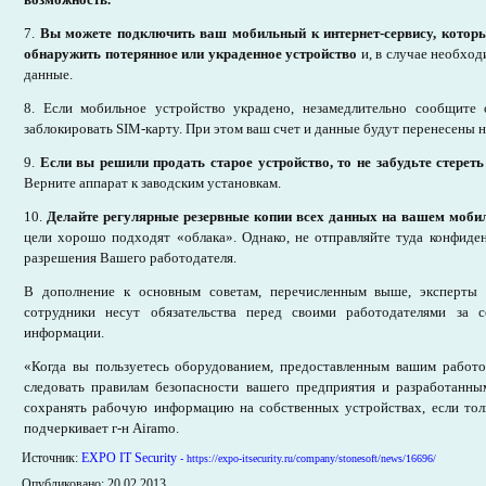
7.
Вы можете подключить ваш мобильный к интернет-сервису, которы
обнаружить потерянное или украденное устройство
и, в случае необход
данные.
8. Если мобильное устройство украдено, незамедлительно сообщите
заблокировать SIM-карту. При этом ваш счет и данные будут перенесены н
9.
Если вы решили продать старое устройство, то не забудьте стере
Верните аппарат к заводским установкам.
10.
Делайте регулярные резервные копии всех данных на вашем мобил
цели хорошо подходят «облака». Однако, не отправляйте туда конфид
разрешения Вашего работодателя.
В дополнение к основным советам, перечисленным выше, эксперты S
сотрудники несут обязательства перед своими работодателями за с
информации.
«Когда вы пользуетесь оборудованием, предоставленным вашим работо
следовать правилам безопасности вашего предприятия и разработанны
сохранять рабочую информацию на собственных устройствах, если толь
подчеркивает г-н Airamo.
Источник:
EXPO IT Security
- https://expo-itsecurity.ru/company/stonesoft/news/16696/
Опубликовано: 20.02.2013