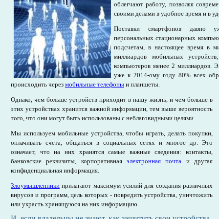
облегчают работу, позволяя соврем
своими делами в удобное время и в у
Поставки смартфонов давно у
персональных стационарных компью
подсчетам, в настоящее время в м
миллиардов мобильных устройств
компьютеров менее 2 миллиардов. Э
уже к 2014-ому году 80% всех об
происходить через
мобильные телефоны
и планшеты.
Однако, чем больше устройств приходит в нашу жизнь, и чем больше в
этих устройствах хранится важной информации, тем выше вероятность
того, что они могут быть использованы с неблаговидными целями.
Мы используем мобильные устройства, чтобы играть, делать покупки,
оплачивать счета, общаться в социальных сетях и многое др. Это
означает, что на них хранятся самые важные сведения: контакты,
банковские реквизиты, корпоративная
электронная почта
и другая
конфиденциальная информация.
Злоумышленники
прилагают максимум усилий для создания различных
вирусов и программ, цель которых - повредить устройства, уничтожить
или украсть хранящуюся на них информацию.
И, если владельцы не знают, как защитить свои устройства,