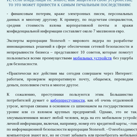
то это может привести к самым печальным последствиям:
- финансовым потерям, краже электронных писем, персональных
данных и многому другому. К примеру, по подсчетам специалистов,
средняя стоимость взлома корпоративной почты и кражи
конфиденциальной информации составляет около 7 миллионов евро.
Эксперты корпорации Stonesoft – мирового лидера по разработке
инновационных решений в сфере обеспечения сетевой безопасности и
непрерывности бизнеса – представляют 10 советов, которые помогут
пользоваться всеми преимуществами
мобильных устройств
без ущерба
для безопасности.
«Практически все действия мы сегодня совершаем через Интернет:
работаем, проверяем корпоративную почту, общаемся, переводим
деньги, пополняем счета и многое другое.
К сожалению, преступники пользуются этим. Большинство
потребителей думает о
киберпреступности
, как об очень отдаленной
угрозе, которая связана в основном со шпионажем на государственном
уровне или со взломом крупных предприятий. Однако, это не так
злоумышленников может любой человек, ведь на его мобильном устройс
личной информации, включая, например, номер его кредитной карты, - гов
по информационной безопасности корпорации Stonesoft. - О необходимос
компьютеров знают все, но не стоит забывать или пренебрегать мобильно