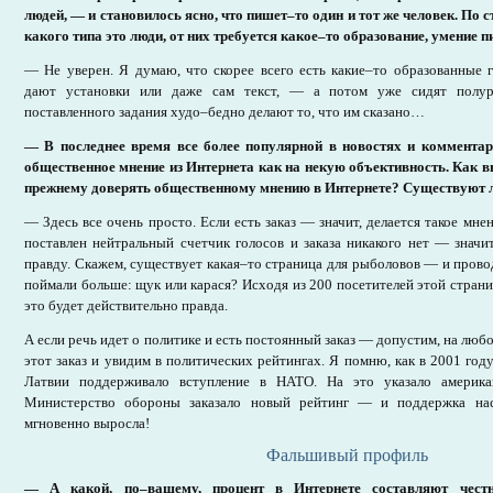
людей, — и становилось ясно, что пишет–то один и тот же человек. По 
какого типа это люди, от них требуется какое–то образование, умение п
— Не уверен. Я думаю, что скорее всего есть какие–то образованные 
дают установки или даже сам текст, — а потом уже сидят полур
поставленного задания худо–бедно делают то, что им сказано…
— В последнее время все более популярной в новостях и комментар
общественное мнение из Интернета как на некую объективность. Как в
прежнему доверять общественному мнению в Интернете? Существуют 
— Здесь все очень просто. Если есть заказ — значит, делается такое мнен
поставлен нейтральный счетчик голосов и заказа никакого нет — значи
правду. Скажем, существует какая–то страница для рыболовов — и провод
поймали больше: щук или карася? Исходя из 200 посетителей этой страни
это будет действительно правда.
А если речь идет о политике и есть постоянный заказ — допустим, на люб
этот заказ и увидим в политических рейтингах. Я помню, как в 2001 год
Латвии поддерживало вступление в НАТО. На это указало америка
Министерство обороны заказало новый рейтинг — и поддержка нас
мгновенно выросла!
Фальшивый профиль
— А какой, по–вашему, процент в Интернете составляют честн