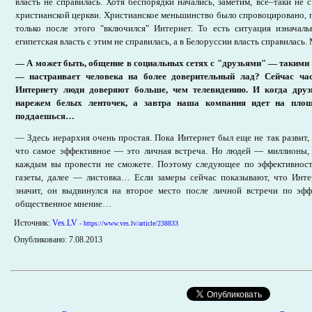
власть не справилась. Хотя беспорядки начались, заметим, все–таки не с
христианской церкви. Христианское меньшинство было спровоцировано, 
только после этого "включился" Интернет. То есть ситуация изначал
египетская власть с этим не справилась, а в Белоруссии власть справилась
— А может быть, общение в социальных сетях с "друзьями" — таким
— настраивает человека на более доверительный лад? Сейчас ча
Интернету люди доверяют больше, чем телевидению. И когда друз
нарежем белых ленточек, а завтра наша компания идет на пло
поддаешься…
— Здесь иерархия очень простая. Пока Интернет был еще не так развит, 
что самое эффективное — это личная встреча. Но людей — миллионы,
каждым вы провести не сможете. Поэтому следующее по эффективнос
газеты, далее — листовка… Если замеры сейчас показывают, что Инт
значит, он выдвинулся на второе место после личной встречи по эфф
общественное мнение…
Источник:
Ves.LV
- https://www.ves.lv/article/238833
Опубликовано: 7.08.2013