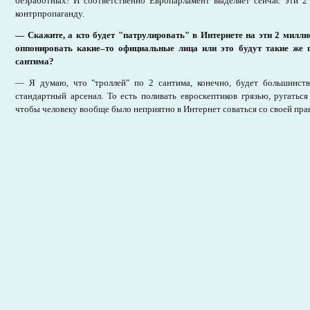
безработных! И соответственно Европарламент выделяет сейчас эти 2
контрпропаганду.
— Скажите, а кто будет "патрулировать" в Интернете на эти 2 милл
оппонировать какие–то официальные лица или это будут такие же 
сантима?
— Я думаю, что "троллей" по 2 сантима, конечно, будет большинст
стандартный арсенал. То есть поливать евроскептиков грязью, ругатьс
чтобы человеку вообще было неприятно в Интернет соваться со своей пра