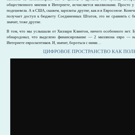
общественного мнения в Интернете, исчисляется миллионами. Просто у
подешевела. А в США, скажем, зарплаты другие, как и в Евросоюзе. Конечн
получает доступ к бюджету Соединенных Штатов, это не сравнить с б
значит, тоже другие.
В том, что мы услышали от Хиллари Клинтон, ничего особенного нет. 
обнародовал, что выделено финансирование — 2 миллиона евро — на
Интернете евроскептиков. И, значит, бороться с ними…
ЦИФРОВОЕ ПРОСТРАНСТВО КАК ПОЛЕ