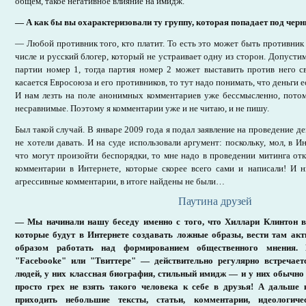
общем, такое негативное влияние на имидж.
— А как бы вы охарактеризовали ту группу, которая попадает под черн
— Любой противник того, кто платит. То есть это может быть противник 
числе и русский блогер, который не устраивает одну из сторон. Допусти
партии номер 1, тогда партия номер 2 может выставить против него 
касается Евросоюза и его противников, то тут надо понимать, что деньги 
И нам лезть на поле анонимных комментариев уже бессмысленно, пото
несравнимые. Поэтому я комментарии уже и не читаю, и не пишу.
Был такой случай. В январе 2009 года я подал заявление на проведение 
не хотели давать. И на суде использовали аргумент: поскольку, мол, в 
что могут произойти беспорядки, то мне надо в проведении митинга отка
комментарии в Интернете, которые скорее всего сами и написали! И н
агрессивные комментарии, в итоге найдены не были…
Паутина друзей
— Мы начинали нашу беседу именно с того, что Хиллари Клинтон в
которые будут в Интернете создавать ложные образы, вести там ак
образом работать над формированием общественного мнения
"Facebookе" или "Твиттере" — действительно регулярно встречае
людей, у них классная биография, стильный имидж — и у них обычно 
просто грех не взять такого человека к себе в друзья! А дальше 
приходить небольшие тексты, статьи, комментарии, идеологич