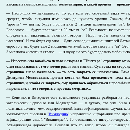
высказывания, размышления, комментарии, и какой процент — пропла
— Настоящих — меньшинство. То есть если это серьезный заказ — ту
средств, чтобы ситуация изменилась до нужного уровня. Скажем, б
"против" — значит, будут проплачены 2 тысячи комментариев "за". 
Евросоюза — будут проплачены 20 тысяч "за". Реальность не имеет ни
определяется заказчиком. Заказчик говорит: "Надо, чтобы введение 
населения". И это будет сделано… Даже если один миллион жителей Латви
евро, то у нас будет еще 2 миллиона жителей, которые выступят "за". Это
3 миллиона жителей в стране… — я шучу, но это будет сделано любой цен
— Известно, что какой–то человек открыл в "Твиттере" страничку от и
стал высказывать от его имени различные мнения. Суд встал на сторону
страничка снова появилась — то есть закрыть ее невозможно. Така
Дмитрием Медведевым, причем когда он был президентом: тоже кт
страничку, и, чтобы ее закрыть, ему пришлось обращаться с просьбой 
и президент, а что говорить о простых смертных…
— Конечно, в Интернете есть возможность устраивать разборки на час
католической церковью или Медведевым — я думаю, это уже было н
политики. Точнее, межгосударственной. Были зафиксированы случаи, когд
компьютеров вносили в "
Википедию
" исправление информации про иран
зафиксировано самой "Википедией". То отслеживают интернет–адреса,
Ахмадинежада доработали. Вписали что–то такое, чтобы он выгляде