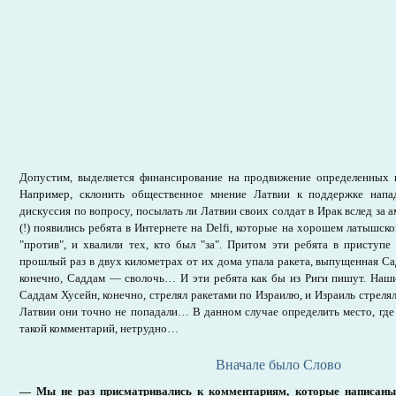
Допустим, выделяется финансирование на продвижение определенных 
Например, склонить общественное мнение Латвии к поддержке напа
дискуссия по вопросу, посылать ли Латвии своих солдат в Ирак вслед за а
(!) появились ребята в Интернете на Delfi, которые на хорошем латышско
"против", и хвалили тех, кто был "за". Притом эти ребята в приступе
прошлый раз в двух километрах от их дома упала ракета, выпущенная С
конечно, Саддам — сволочь… И эти ребята как бы из Риги пишут. Наши
Саддам Хусейн, конечно, стрелял ракетами по Израилю, и Израиль стреля
Латвии они точно не попадали… В данном случае определить место, где
такой комментарий, нетрудно…
Вначале было Слово
— Мы не раз присматривались к комментариям, которые написаны