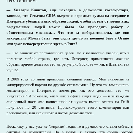
ГРОСТИНЬШЕМ.
— Хиллари Клинтон, еще находясь в должности госсекретаря,
заявила, что Сенатом США выделена огромная сумма на создание в
Интернете убедительных образов людей, чтобы потом от имени этих
выдуманных людей можно было бы проводить работу с
общественным мнением… Что это за киберактивисты, где они
находятся? Может быть, они сидят где–то на военной базе в Огайо
или даже непосредственно здесь, в Риге?
— Это зависит от поставленных целей. Но я полностью уверен, что в
политике любой страны, где есть Интернет, применяются ложные
образы, причем делается это на регулярной основе — как в Штатах, так
и у нас.
В 2009 году со мной произошел смешной эпизод. Мои знакомые из
конкурирующей партии по дружбе сказали мне: "Ну что ты там пишешь
комментарии в Интернете, посмотри, как это делается, это же
индустрия!" И показали, как у них в офисе сидят люди — и за каждый
анонимный пост или написанный от чужого имени отклик на Delfi
получают по 20 сантимов. Происхождение этого комментария или
распечаткой, или скриншотом потом доказывается…
Поскольку у нас уже не "жирные" годы, то я думаю, что ставка сейчас в
сантима за комментарий. Но в целом, я думаю, эта сумма, котора