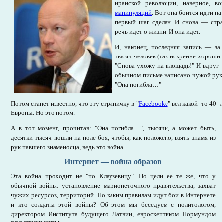
иранской революции, наверное, в
манипуляций
. Вот она боится идти н
первый шаг сделан. И снова — стр
речь идет о жизни. И она идет.
И, наконец, последняя запись — за
тысяч человек (так искренне хороши 
"Снова ухожу на площадь!" И вдруг 
обычном письме написано чужой руко
"Она погибла…"
Потом станет известно, что эту страничку в "
Facebookе
" вел какой–то 40
Европы. Но это потом.
А в тот момент, прочитав: "Она погибла…", тысячи, а может быть,
десятки тысяч пошли на поле боя, чтобы, как положено, взять знамя из
рук павшего знаменосца, ведь это война…
Интернет — война образов
Эта война проходит не "по Клаузевицу". Но цели ее те же, что у
обычной войны: установление марионеточного правительства, захват
чужих ресурсов, территорий. По каким правилам идут бои в Интернете
и кто солдаты этой войны? Об этом мы беседуем с политологом,
директором Института будущего Латвии, евроскептиком Нормундом