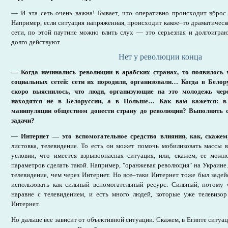
— И эта сеть очень важна! Бывает, что оперативно происходит вброс
Например, если ситуация напряженная, происходит какое–то драматическ
сети, по этой паутине можно влить слух — это серьезная и долгоигра
долго действуют.
Нет у революции конца
— Когда начинались революции в арабских странах, то появилось 
социальных сетей: сети их породили, организовали… Когда в Бело
скоро выяснилось, что люди, организующие на это молодежь че
находятся не в Белоруссии, а в Польше… Как вам кажется: в 
манипуляции обществом довести страну до революции? Выполнять с
задачи?
—
Интернет — это вспомогательное средство влияния, как, скаже
листовка, телевидение. То есть он может помочь мобилизовать массы 
условии, что имеется взрывоопасная ситуация, или, скажем, ее мож
параметров сделать такой. Например, "оранжевая революция" на Украине.
телевидение, чем через Интернет. Но все–таки Интернет тоже был задей
использовать как сильный вспомогательный ресурс. Сильный, потому 
наравне с телевидением, и есть много людей, которые уже телевизор
Интернет.
Но дальше все зависит от объективной ситуации. Скажем, в Египте ситуа