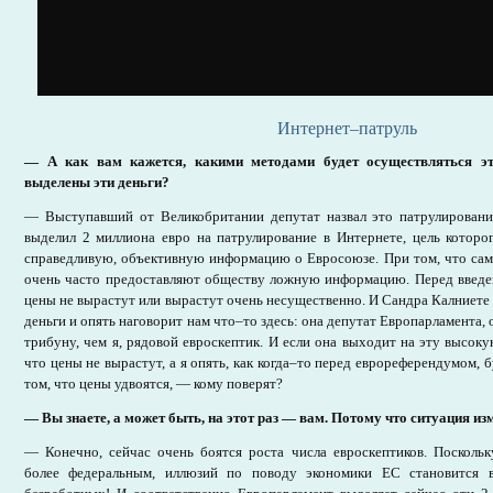
Интернет–патруль
— А как вам кажется, какими методами будет осуществляться эт
выделены эти деньги?
— Выступавший от Великобритании депутат назвал это патрулировани
выделил 2 миллиона евро на патрулирование в Интернете, цель которо
справедливую, объективную информацию о Евросоюзе. При том, что сам
очень часто предоставляют обществу ложную информацию. Перед введен
цены не вырастут или вырастут очень несущественно. И Сандра Калниете 
деньги и опять наговорит нам что–то здесь: она депутат Европарламента,
трибуну, чем я, рядовой евроскептик. И если она выходит на эту высоку
что цены не вырастут, а я опять, как когда–то перед еврореферендумом, 
том, что цены удвоятся, — кому поверят?
— Вы знаете, а может быть, на этот раз — вам. Потому что ситуация и
— Конечно, сейчас очень боятся роста числа евроскептиков. Поскольк
более федеральным, иллюзий по поводу экономики ЕС становится 