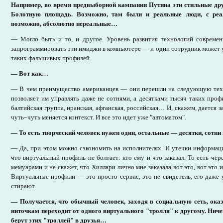
Например, во время предвыборной кампании Путина эти стильные дру
Болотную площадь. Возможно, там были и реальные люди, с ре
возможно, абсолютно нереальные…
— Могло быть и то, и другое. Уровень развития технологий современ
запрограммировать эти имиджи в компьютере — и один сотрудник может у
таких фальшивых профилей.
— Вот как…
— В чем преимущество американцев — они перешли на следующую тех
позволяет им управлять даже не сотнями, а десятками тысяч таких профи
балтийская группа, иранская, афганская, российская… И, скажем, дается 
чуть–чуть меняется контекст. И все это идет уже "автоматом".
— То есть творческий человек нужен один, остальные — десятки, сотни
— Да, при этом можно сэкономить на исполнителях. И утечки информац
что виртуальный профиль не болтает: кто ему и что заказал. То есть чере
мемуарами и не скажет, что Хиллари лично мне заказала вот это, вот это 
Виртуальные профили — это просто сервис, это не свидетель, его даже у
стирают.
— Получается, что обычный человек, заходя в социальную сеть, ока
ниточкам переходит от одного виртуального "тролля" к другому. Нич
берут этих "троллей" в друзья…