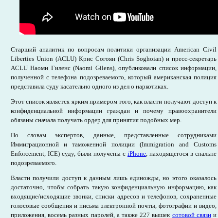
Старший аналитик по вопросам политики организации American Civil
Liberties Union (ACLU) Крис Согоян (Chris Soghoian) и пресс-секретарь
ACLU Наоми Гиленс (Naomi Gilens), опубликовали список информации,
полученной с телефона подозреваемого, который американская полиция
представила суду касательно одного из дел о наркотиках.
Этот список является ярким примером того, как власти получают доступ к
конфиденциальной информации граждан и почему правоохранители
обязаны сначала получать ордер для принятия подобных мер.
По словам экспертов, данные, представленные сотрудниками
Иммиграционной и таможенной полиции (Immigration and Customs
Enforcement, ICE) суду, были получены с
iPhone
, находящегося в спальне
подозреваемого.
Власти получили доступ к данным лишь единожды, но этого оказалось
достаточно, чтобы собрать такую конфиденциальную информацию, как
входящие/исходящие звонки, списки адресов и телефонов, сохраненные
голосовые сообщения и письма электронной почты, фотографии и видео,
приложения, восемь разных паролей, а также 227 вышек
сотовой связи
и