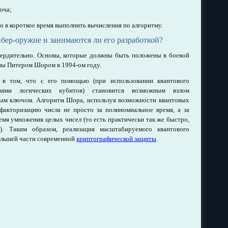
юча;
ю в короткое время выполнить вычисления по алгоритму.
ибер-оружие и занимаются ли его разработкой?
вердительно. Основы, которые должны быть положены в боевой
ны Питером Шором в 1994-ом году.
я в том, что с его помощью (при использовании квантового
нями логических кубитов) становится возможным взлом
тым ключом. Алгоритм Шора, используя возможности квантовых
 факторизацию числа не просто за полиномиальное время, а за
емя умножения целых чисел (то есть практически так же быстро,
. Таким образом, реализация масштабируемого квантового
ольшей части современной
криптографической защиты
.