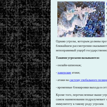
Однако угрозы, которым должны прот
ближайшем рассмотрении оказываютс
непоправимый ущерб государственно
Такими угрозами называются:
- онлайн-шпионаж;
-
хакерские
атаки;
- атаки на
систему глобального пози
- временные блокировки выхода в сет
Кроме того, перечисленные выше угр
самом наименовании подразумевает 
иммунитету к такому роду угрозам.