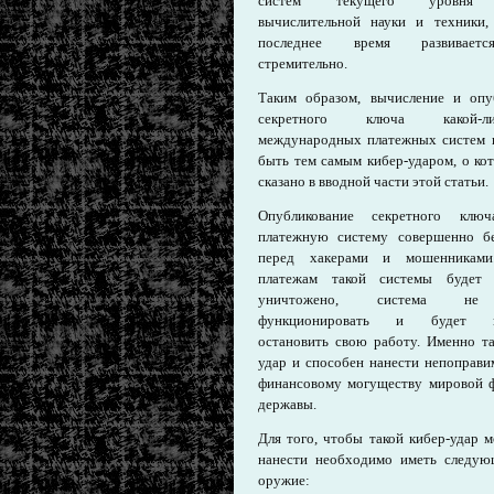
систем текущего уровня 
вычислительной науки и техники,
последнее время развивает
стремительно.
Таким образом, вычисление и опу
секретного ключа какой-
международных платежных систем 
быть тем самым кибер-ударом, о ко
сказано в вводной части этой статьи.
Опубликование секретного ключ
платежную систему совершенно б
перед хакерами и мошенниками
платежам такой системы будет 
уничтожено, система не
функционировать и будет в
остановить свою работу. Именно та
удар и способен нанести непоправ
финансовому могуществу мировой 
державы.
Для того, чтобы такой кибер-удар 
нанести необходимо иметь следую
оружие: