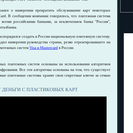
ранее о намерении прекратить обслуживание карт некоторых
Card. В сообщении компании говорилось, что платежная система
о всеми российскими банками, за исключением банка "Россия",
италбанка.
аспорядился создать в России национальную платежную систему.
дил намерения руководства страны, резко отреагировавшего на
латежных систем
Visa и Mastercard
в России.
ых платежных систем основаны на использовании алгоритмов
фрования. Все эти алгоритмы основаны на том, что существует
ные платежные системы хранят свои секретные ключи за семью
 ДЕНЬГИ С ПЛАСТИКОВЫХ КАРТ