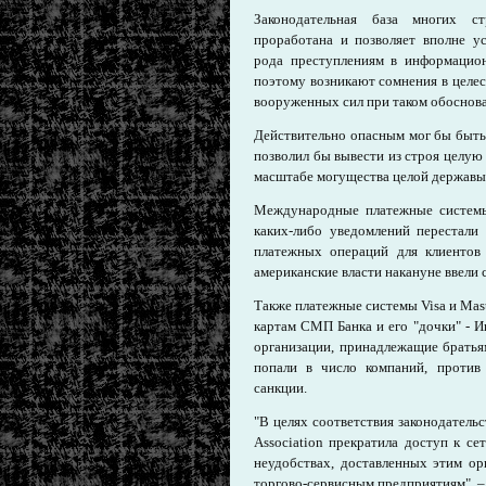
Законодательная база многих с
проработана и позволяет вполне у
рода преступлениям в информацион
поэтому возникают сомнения в целес
вооруженных сил при таком обоснов
Действительно опасным мог бы быть 
позволил бы вывести из строя целую
масштабе могущества целой державы
Международные платежные системы 
каких-либо уведомлений перестали
платежных операций для клиентов 
американские власти накануне ввели 
Также платежные системы Visa и Mas
картам СМП Банка и его "дочки" - И
организации, принадлежащие братья
попали в число компаний, проти
санкции.
"В целях соответствия законодательс
Association прекратила доступ к с
неудобствах, доставленных этим ор
торгово-сервисным предприятиям", –