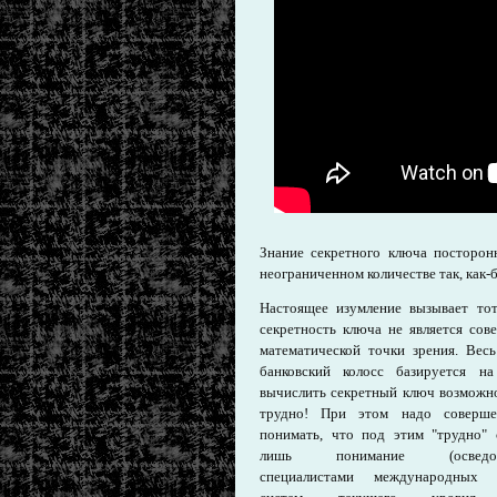
Знание секретного ключа посторон
неограниченном количестве так, как-
Настоящее изумление вызывает тот
секретность ключа не является сов
математической точки зрения. Вес
банковский колосс базируется н
вычислить секретный ключ возможно
трудно! При этом надо соверше
понимать, что под этим "трудно" 
лишь понимание (осведомл
специалистами международных 