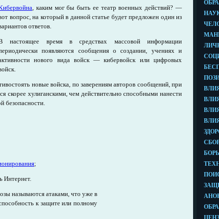
Кибервойна
, каким мог бы быть ее театр военных действий? —
вот вопрос, на который в данной статье будет предложен один из
вариантов ответов.
В настоящее время в средствах массовой информации
периодически появляются сообщения о создании, учениях и
активности нового вида войск — кибервойск или цифровых
войск.
ивостоять новые войска, по заверениям авторов сообщений, при
я скорее хулиганскими, чем действительно способными нанести
й безопасности.
ционирования
;
ь Интернет.
озы называются атаками, что уже в
способность к защите или полному