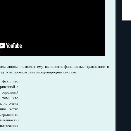
ним лицом, позволит ему выполнять финансовые транзакции в
будто их провела сама международная система.
 факт, что
ершенной с
ь огромный
а том, что
, но очень
нно четко
скрывается
енность)
платежных