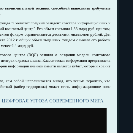
нию вычислительной техники, способной выполнить требуемые
.
 фонда "Сколково" получил резидент кластера информационных и
 квантовый центр". Его объем составил 1,33 млрд руб. при том,
ктов фондом ограничивается десятками миллионов рублей. Для
лета 2012 г. общий объем выданных фондом с начала его работы
 менее 6,4 млрд руб.
ового центра (RQC) заявили о создании модели квантового
 центрах окраски алмаза. Классическая информация представлена
теории информации ячейкой памяти является кубит, который хранит
.
ла, сам собой напрашивается вывод, что весьма вероятно, что
йствий (кибер-терроризма) может стать информационное поле
. ЦИФРОВАЯ УГРОЗА СОВРЕМЕННОГО МИРА