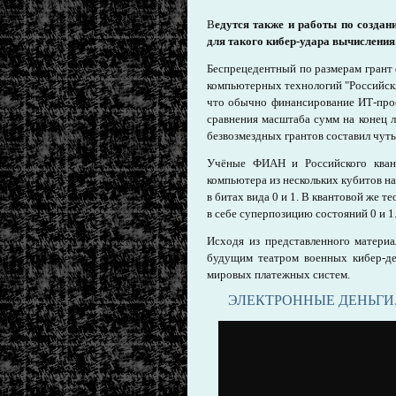
В
едутся также и работы по созда
для такого кибер-удара вычисления
Беспрецедентный по размерам грант
компьютерных технологий "Российский
что обычно финансирование ИТ-прое
сравнения масштаба сумм на конец 
безвозмездных грантов составил чуть
Учёные ФИАН и Российского квант
компьютера из нескольких кубитов на
в битах вида 0 и 1. В квантовой же 
в себе суперпозицию состояний 0 и 1
Исходя из представленного материа
будущим театром военных кибер-де
мировых платежных систем.
ЭЛЕКТРОННЫЕ ДЕНЬГИ