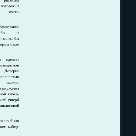
развития
 которая в
ся очень
бликование
либо из
и могло бы
тором было
а сделает
еззащитной
. Доверие
полностью
 сможет
ынуждена
кой кибер-
имый ущерб
финансовой
можно было
щее кибер-