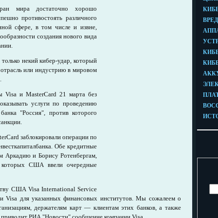
тран мира достаточно хорошо
спешно противостоять различного
ной сфере, в том числе и извне,
ообразности создания нового вида
ании.
только некий кибер-удар, который
 отрасль или индустрию в мировом
.
Visa и MasterCard 21 марта без
 оказывать услуги по проведению
банка "Россия", против которого
санкции.
terCard заблокировали операции по
нвесткапиталбанка. Обе кредитные
м Аркадию и Борису Ротенбергам,
в которых США ввели очередные
тву США Visa International Service
ети Visa для указанных финансовых институтов. Мы сожалеем о
ганизациям, держателям карт — клиентам этих банков, а также
 приводит РИА "Новости" сообщение компании Visa.