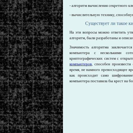
- алгоритм вычисления секретного кл
- вычислительную технику, способну
Существует ли такое к
На эти вопросы можно ответить ут
алгоритм, были разработаны и описа
Значимость алгоритма заключаетс
компьютера с несколькими сот
криптографических систем с откры
компьютеров
, способен произвести
время, не намного превосходящее вр
как происходит само шифрование)
компьютера поставила бы крест на б