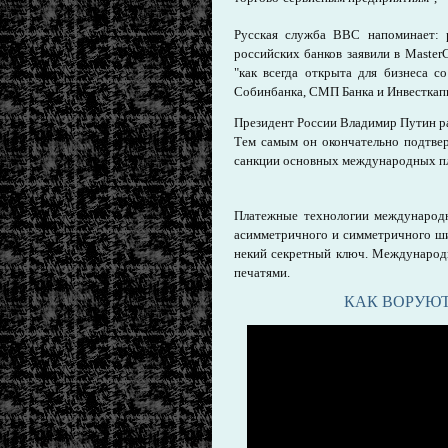
Русская служба BBC напоминает: 
российских банков заявили в Master
"как всегда открыта для бизнеса с
Собинбанка, СМП Банка и Инвесткап
Президент России Владимир Путин р
Тем самым он окончательно подтвер
санкции основных международных п
Платежные технологии международн
асимметричного и симметричного ши
некий секретный ключ. Международ
печатями.
КАК ВОРУЮТ