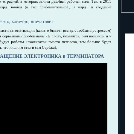
 отраслей, в которых занята дешёвая рабочая сила. Так, в 2011
рд. юаней (а это приблизительно1, 3 млрд.) в создание
ё это, конечно, впечатляет
асти автоматизации (как это бывает всегда с любым прогрессом)
и серьезными проблемами. (К слову, помнится, они возникли и у
удут роботы «вкалывать» вместо человека, тем больше будет
, что лишним стал и сам Серёжа).
ВРАЩЕНИЕ ЭЛЕКТРОНИКА в ТЕРМИНАТОРА