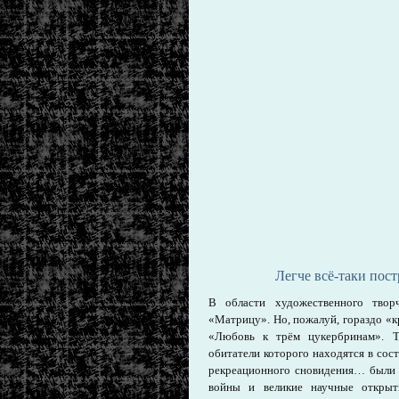
Легче всё-таки пос
В области художественного твор
«Матрицу». Но, пожалуй, гораздо «к
«Любовь к трём цукербринам». Та
обитатели которого находятся в со
рекреационного сновидения… были р
войны и великие научные открыти