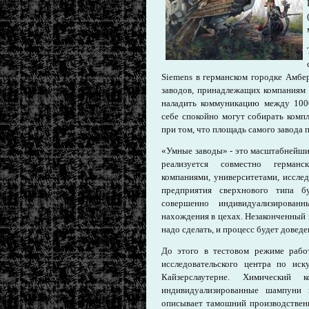
Siemens в германском городке Амбе
заводов, принадлежащих компаниям 
наладить коммуникацию между 100
себе спокойно могут собирать комп
при том, что площадь самого завода 
«Умные заводы» - это масштабнейший 
реализуется совместно германс
компаниями, университетами, исслед
предприятия сверхнового типа б
совершенно индивидуализирован
нахождения в цехах. Незаконченный 
надо сделать, и процесс будет доведе
До этого в тестовом режиме рабо
исследовательского центра по иск
Кайзерслаутерне. Химический
индивидуализированные шампуни и
описывает тамошний производствен