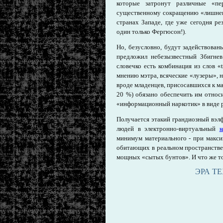
которые затронут различные «пе
существенному сокращению «лишнег
странах Западе, где уже сегодня ре
один только Фергюсон!).
Но, безусловно, будут задействован
предложил небезызвестный Збигнев
словечко есть комбинация из слов «t
мнению мэтра, всяческие «лузеры», н
вроде младенцев, присосавшихся к м
20 %) обязано обеспечить им относи
«информационный наркотик» в виде 
Получается этакий грандиозный вэлф
людей в электронно-виртуальный
к
минимум материального - при макси
обитающих в реальном пространстве
мощных «сытых бунтов». И что же тог
ЭРА Т