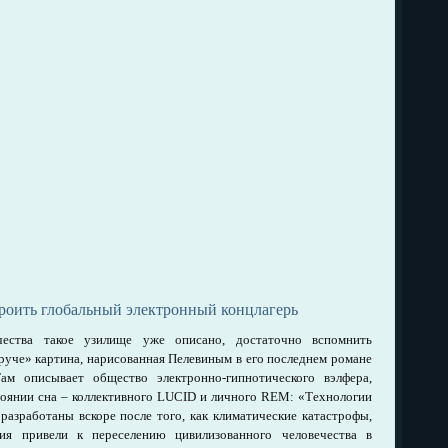
троить глобальный электронный концлагерь
чества такое узилище уже описано, достаточно вспомнить
руче» картина, нарисованная Пелевиным в его последнем романе
м описывает общество электронно-гипнотического вэлфера,
стоянии сна – коллективного LUCID и личного REM: «Технологии
азработаны вскоре после того, как климатические катастрофы,
я привели к переселению цивилизованного человечества в