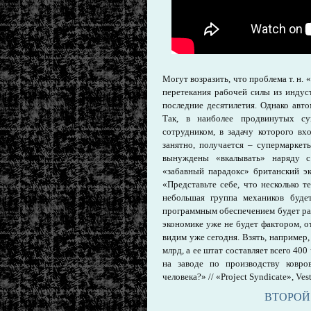
Могут возразить, что проблема т. н
перетекания рабочей силы из индус
последние десятилетия. Однако авт
Так, в наиболее продвинутых су
сотрудником, в задачу которого вх
занятно, получается – супермаркет
вынуждены «вкалывать» наряду с
«забавный парадокс» британский эк
«Представьте себе, что несколько т
небольшая группа механиков буде
программным обеспечением будет раб
экономике уже не будет фактором, 
видим уже сегодня. Взять, например,
млрд, а ее штат составляет всего 40
на заводе по производству ковро
человека?» // «Project Syndicate», Ves
ВТОРОЙ