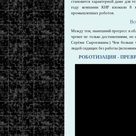
становится характерной даже для тех
году компании КНР вложили 8 мл
промышленных роботов.
Вс
Между тем, нынешний прогресс в обл
чреват не только достижениями, но 
Серёжи Сыроежкина.) Чем больше б
людей сидящих без работы (вспомним
РОБОТИЗАЦИЯ - ПРЕ