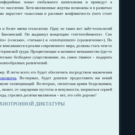
риферийные зоны» глобального капитализма и приведут к
о» населения. Хотя миллионные жертвы возможны и в развитых
зко нарастает «классовая и расовая» конфликтность (чего стоит
ы и более мягки технологии. Одну из таких вот лайт-технологий
 Бжезинский. Он выдвинул концепцию «титтитейнмента». Сие
its» («сиськи», «титьки») и «entertainment» («развлечение»). По
е вписавшиеся в реалии современного мира, должны стать чем-то
атеринской груди. Процветающие и активное меньшинство (где-то
тельно безбедное существование, но, самое главное – подарить
разнообразных развлечений.
ер. И легче всего его будет обеспечить посредством заключения
онцлагерь
. Во-первых, будет дешевле предоставить им некий
муме галлюцинаций. Во-вторых, гигантская армия бездельников,
, может, от ощущения пустоты и ненужности, взорваться серией
да, стрелять десятки миллионов – нет, это себе дороже!
ЕХНОТРОННОЙ ДИКТАТУРЫ