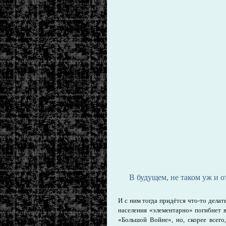
В будущем, не таком уж и 
И с ним тогда придётся что-то делать
населения «элементарно» погибнет в
«Большой Войне», но, скорее всего