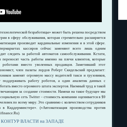
. «технологической безработицы» может быть решена посредством
трии в сферу обслуживания, которая стремительно расширяется
оматизация производит кардинальные изменения и в этой сфере.
пермаркетах кассиров сейчас заменяют всего лишь одним
одит следить за работой автоматов самообслуживания. Кстати,
ы переносят часть работы именно на плечи клиентов, которые
 роботами вместо уволенных продавцов. Заметивший этот
ономист, член палаты лордов Роберт Скидельский предлагает:
ехников заменят огромную массу водителей такси и грузовиков,
т поддерживать работу роботов, а один аналитик данных с
отать вместо огромного штата экспертов. Наемный труд в такой
отвечающим за создание стоимости. Намеки на такое будущее мы
 социальную сеть Twitter – стоимость компании оценивается в $9
0 человек по всему миру. Это сравнимо с количеством сотрудников
в в Киддерминстере». («Автоматизация производства против
tifinance.Ru)
 КОНТУР ВЛАСТИ на ЗАПАДЕ