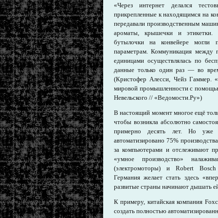
«Через интернет делался тестов
прикрепленные к находящимся на ко
передавали производственным машин
ароматы, крышечки и этикетки. 
бутылочки на конвейере могли п
параметрам. Коммуникация между 
единицами осуществлялась по бесп
данные только один раз — во врем
(Кристофер Алесси, Чейз Гаммер. «
мировой промышленности с помощью
Невельского // «Ведомости.Ру»)
В настоящий момент многое ещё тольк
чтобы возникла абсолютно самостоя
примерно десять лет. Но уже
автоматизировано 75% производства,
за компьютерами и отслеживают пр
«умное производство» налажива
(электромоторы) и Robert Bosch 
Германия желает стать здесь «впе
развитые страны начинают дышать ей
К примеру, китайская компания Fox
создать полностью автоматизированны