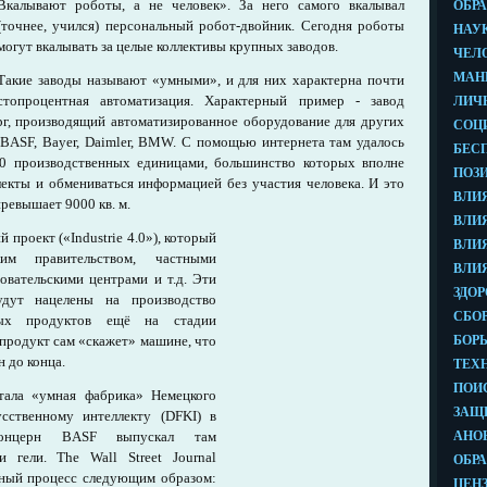
Вкалывают роботы, а не человек». За него самого вкалывал
(точнее, учился) персональный робот-двойник. Сегодня роботы
могут вкалывать за целые коллективы крупных заводов.
Такие заводы называют «умными», и для них характерна почти
стопроцентная автоматизация. Характерный пример - завод
рг, производящий автоматизированное оборудование для других
BASF, Bayer, Daimler, BMW. С помощью интернета там удалось
0 производственных единицами, большинство которых вполне
лекты и обмениваться информацией без участия человека. И это
превышает 9000 кв. м.
проект («Industrie 4.0»), который
ким правительством, частными
овательскими центрами и т.д. Эти
удут нацелены на производство
ных продуктов ещё на стадии
продукт сам «скажет» машине, что
н до конца.
тала «умная фабрика» Немецкого
усственному интеллекту (DFKI) в
 концерн BASF выпускал там
 гели. The Wall Street Journal
ный процесс следующим образом: