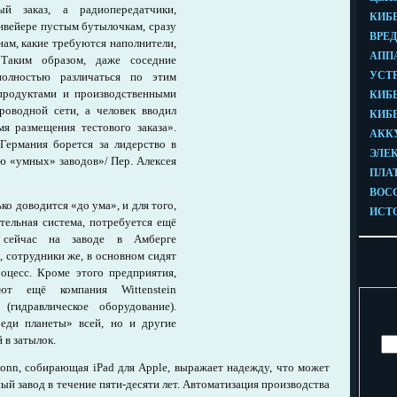
ый заказ, а радиопередатчики,
нвейере пустым бутылочкам, сразу
ам, какие требуются наполнители,
Таким образом, даже соседние
олностью различаться по этим
продуктами и производственными
роводной сети, а человек вводил
я размещения тестового заказа».
Германия борется за лидерство в
 «умных» заводов»/ Пер. Алексея
о доводится «до ума», и для того,
тельная система, потребуется ещё
 сейчас на заводе в Амберге
 сотрудники же, в основном сидят
оцесс. Кроме этого предприятия,
ют ещё компания Wittenstein
(гидравлическое оборудование).
реди планеты» всей, но и другие
 в затылок.
conn, собирающая iPad для Apple, выражает надежду, что может
й завод в течение пяти-десяти лет. Автоматизация производства