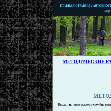
МЕТО
Введем понятие вектора-столбца кон