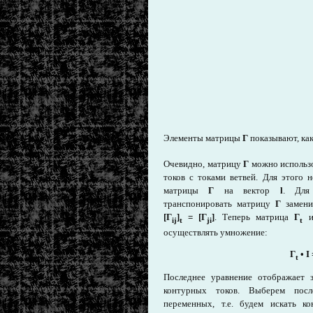
Элементы матрицы
Γ
показывают, ка
Очевидно, матрицу
Γ
можно использо
токов с токами ветвей. Для этого
матрицы
Г
на вектор
l
. Для
транспонировать матрицу
Г
замени
[Г
]
= [Г
]
. Теперь матрица
Г
и
ij
t
ji
t
осуществлять умножение:
Г
•
I 
t
Последнее уравнение отображает 
контурных токов. Выберем посл
переменных, т.е. будем искать к