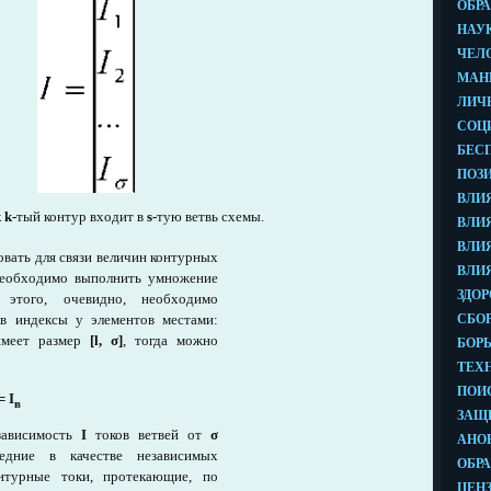
к
k-
тый контур входит в
s-
тую ветвь схемы.
вать для связи величин контурных
 необходимо выполнить умножение
 этого, очевидно, необходимо
в индексы у элементов местами:
меет размер
[l, σ]
, тогда можно
= I
в
зависимость
Ι
токов ветвей от
σ
едние в качестве независимых
онтурные токи, протекающие, по