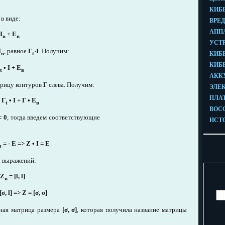
в виде:
I
+ E
в
в
I
, равное
Г
·I
. Получим:
в
t
•
I + E
t
в
трицу контуров
Г
слева. Получим:
•
Г
•
I +
Г
•
E
t
в
 0
, тогда введем соответствующие
= - E
=>
Z
•
I = E
в
х выражений:
 Z
=
[l, l]
в
[σ, l]
=>
Z
=
[σ, σ]
ная матрица размера
[σ, σ]
, которая получила название матрицы