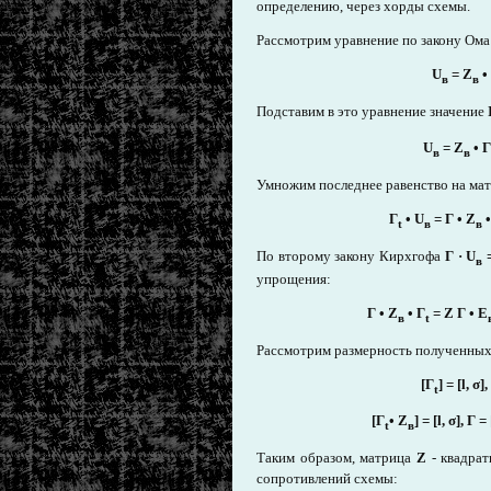
определению, через хорды схемы.
Рассмотрим уравнение по закону Ома 
U
=
Z
•
в
в
Подставим в это уравнение значение
U
=
Z
•
Г
в
в
Умножим последнее равенство на ма
Г
•
U
=
Г
•
Z
t
в
в
По второму закону Кирхгофа
Г · U
=
в
упрощения:
Г
•
Z
•
Г
= Z
Г
•
E
в
t
Рассмотрим размерность полученны
[Г
] = [l, σ],
t
[Г
•
Z
] = [l, σ],
Г
=
t
в
Таким образом, матрица
Z
- квадрат
сопротивлений схемы: