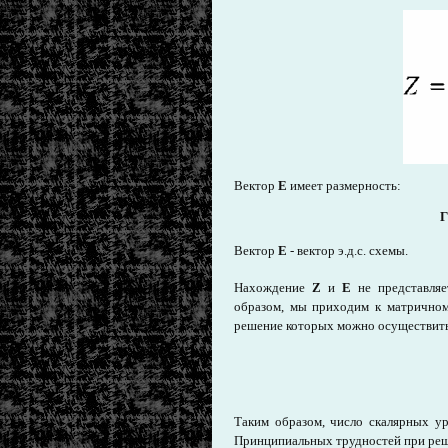
Вектор
E
имеет размерность:
Г
Вектор
E
- вектор э.д.с. схемы.
Нахождение
Z
и
E
не представляе
образом, мы приходим к матрично
решение которых можно осуществить
Таким образом, число скалярных у
Принципиальных трудностей при реш