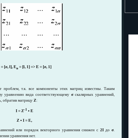
 = [σ, l], E
=
[l, 1]
=> E
=
[σ, 1]
в
т проблем, т.к. все компоненты этих матриц известны. Таким
му уравнению вида соответствующему
σ
скалярных уравнений,
, обратив матрицу
Z
:
-1
I = Z
•
E
Z
•
I = E,
равнений или порядок векторного уравнения снижен с
2Ι
до
σ
.
ении уравнения нет.