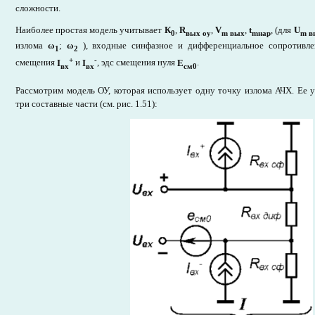
сложности.
Наиболее простая модель учитывает
К
,
R
,
V
,
t
, (для
U
0
вых оу
m
вых
mнар
m в
излома
ω
;
ω
), входные синфазное и дифференциальное сопротивл
1
2
+
-
смещения
I
и
I
, эдс смещения нуля
Е
.
вх
вх
см0
Рассмотрим модель ОУ, которая использует одну точку излома АЧХ. Ее 
три составные части (см. рис. 1.51):