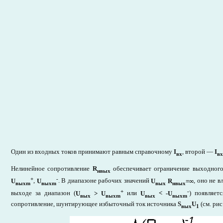
Один из входных токов принимают равным справочному
I
, второй —
I
вх
вх
Нелинейное сопротивление
R
обеспечивает ограничение выходног
нвыx
+
-
U
,
U
. В диапазоне рабочих значений
U
R
=∞
, оно не 
выxm
выxm
выx
нвыx
+
-
выходе за диапазон (
U
>
U
или
U
<
-U
) появляет
вых
выxm
выx
выxm
сопротивление, шунтирующее избыточный ток источника
S
U
(см. рис.
выx
1