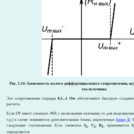
Рис. 1.54. Зависимость малого дифференциального сопротивления, 
ток источника
Это сопротивление порядка
0,1...1 Ом
обеспечивает быструю сходимо
расчета.
Если ОУ имеет сложную АЧХ с несколькими изломами, то для моделирован
т.д.) в схеме появляются дополнительные блоки, аналогичные
блоку II
. 
следующие соотношения. Есть элементы
S
,
C
,
R
, принимается
S
2
2
2
определяется: