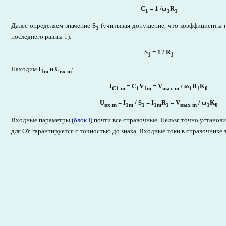
C
= 1 /ω
R
1
1
1
Далее определяем значение
S
(учитывая допущение, что коэффициенты п
1
последнего равны 1):
S
= 1 / R
1
1
Находим
I
и
U
:
1m
вx m
i
= C
V
= V
/ ω
R
K
C1 m
1
1m
вых m
1
1
0
U
= I
/ S
= I
R
= V
/ ω
K
вх
m
1m
1
1m
1
вых m
1
0
Входные параметры (
блок I
) почти все справочные. Нельзя точно установ
для ОУ гарантируется с точностью до знака. Входные токи в справочнике 