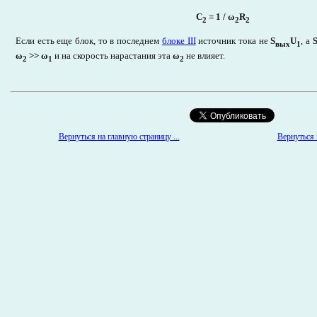
C
= 1 /
ω
R
2
2
2
Если есть еще блок, то в последнем
блоке III
источник тока не
S
U
, а
вых
1
ω
>> ω
и на скорость нарастания эта
ω
не влияет.
2
1
2
Вернуться к