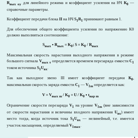
R
для линейного режима и коэффициент усиления на НЧ
К
—
выx оу
0
справочные параметры.
Коэффициент передачи блока
II
на НЧ
S
R
принимают равным 1.
1
1
Для обеспечения общего коэффициента усиления по напряжению К0
должно выполняться соотношение:
S
•
R
= K
; S = K
/ R
вых
вых
0
0
вых
Максимальная скорость нарастания выходного напряжения в режиме
большого сигнала
V
определяется временем перезаряда емкости
C
вых т
1
током источника
S
U
.
1
вx
Так как выходное звено III имеет коэффициент передачи
К
,
0
максимальная скорость заряда емкости
C
—
V
определяется как:
1
1m
V = V
/ K
= U / K
• t
вых
m
0
0
нар m
Ограничение скорости перезаряда
V
на уровне
V
(вне зависимости
1
1m
от скорости нарастания и величины входного напряжения
U
) имеет
вх
место тогда, когда источник тока
S
U
— нелинейный, т.е. имеется
1
вх
участок насыщения, определяемый
V
.
1max