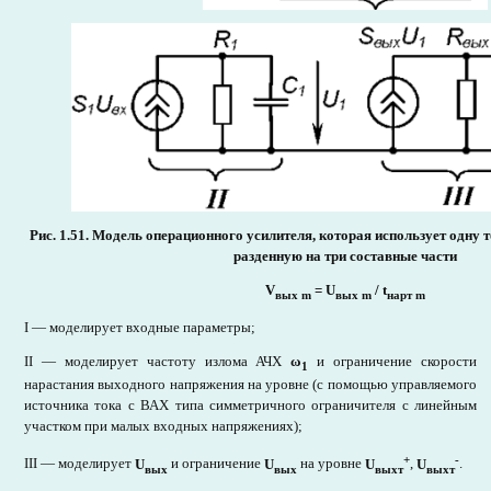
Рис. 1.51. Модель операционного усилителя, которая использует одну 
разденную на три составные части
V
= U
/ t
вых
m
вых
m
нарт m
I — моделирует входные параметры;
II — моделирует частоту излома АЧХ
ω
и ограничение скорости
1
нарастания выходного напряжения на уровне (с помощью управляемого
источника тока с ВАХ типа симметричного ограничителя с линейным
участком при малых входных напряжениях);
+
-
III — моделирует
U
и ограничение
U
на уровне
U
,
U
.
вых
вых
выхт
выхт