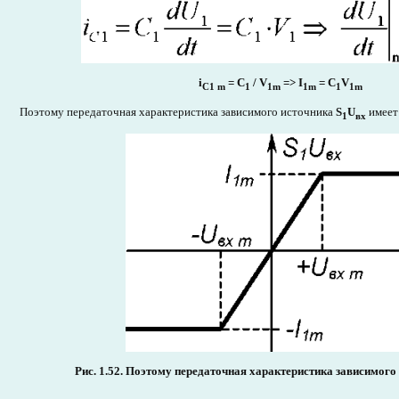
i
= C
/ V
=> I
= C
V
C1 m
1
1m
1m
1
1m
Поэтому передаточная характеристика зависимого источника
S
U
имеет 
1
вх
Рис. 1.52. Поэтому передаточная характеристика зависимог