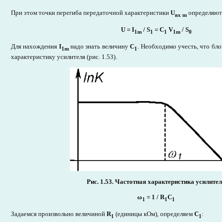
При этом точки перегиба передаточной характеристики
U
определяютс
вx m
U = I
/ S
= C
V
/ S
1m
1
1
1m
0
Для нахождения
I
надо знать величину
С
. Необходимо учесть, что бл
1m
1
характеристику усилителя (рис. 1.53).
Рис. 1.53. Частотная характеристика усилите
ω
= 1 / R
C
1
1
1
Задаемся произвольно величиной
R
(единицы кОм), определяем
C
:
1
1