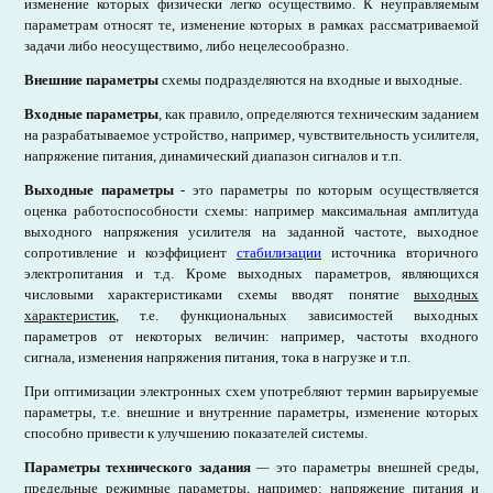
изменение которых физически легко осуществимо. К неуправляемым
параметрам относят те, изменение которых в рамках рассматриваемой
задачи либо неосуществимо, либо нецелесообразно.
Внешние параметры
схемы подразделяются на входные и выходные.
Входные параметры
,
как правило, определяются техническим заданием
на разрабатываемое устройство, например, чувствительность усилителя,
напряжение питания, динамический диапазон сигналов и т.п.
Выходные
параметры
-
это параметры по которым осуществляется
оценка работоспособности схемы: например максимальная амплитуда
выходного напряжения усилителя на заданной частоте, выходное
сопротивление и коэффициент
стабилизации
источника вторичного
электропитания и т.д. Кроме выходных параметров, являющихся
числовыми характеристиками схемы вводят понятие
выходных
характеристик
, т.е. функциональных зависимостей выходных
параметров от некоторых величин: например, частоты входного
сигнала, изменения напряжения питания, тока в нагрузке и т.п.
При оптимизации электронных схем употребляют термин варьируемые
параметры, т.е. внешние и внутренние параметры, изменение которых
способно привести к улучшению показателей системы.
Параметры технического задания
—
это параметры внешней среды,
предельные режимные параметры, например: напряжение питания и