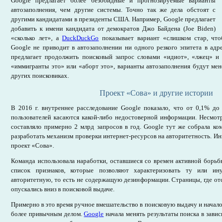
Google предлагает более безобидные и прогнозируемые варианты
автозаполнения, чем другие системы. Точно так же дела обстоят с
другими кандидатами в президенты США. Например, Google предлагает
добавить к имени кандидата от демократов Джо Байдена (Joe Biden)
«сколько лет», а
DuckDuckGo
показывает вариант «слишком стар, что
Google не приводит в автозаполнении ни одного резкого эпитета в ад
предлагает продолжить поисковый запрос словами «идиот», «лжец» и т
«иммигранты это» или «аборт это», варианты автозаполнения будут ме
других поисковиках.
Проект «Сова» и другие истории
В 2016 г. внутреннее расследование Google показало, что от 0,1% до
пользователей касаются какой-либо недостоверной информации. Несмот
составляло примерно 2 млрд запросов в год. Google тут же собрала ко
разработать механизм проверки интернет-ресурсов на авторитетность. Ин
проект «Сова».
Команда использовала наработки, оставшиеся со времен активной борьб
список признаков, которые позволяют характеризовать ту или ин
авторитетную, то есть не содержащую дезинформации. Страницы, где отс
опускались вниз в поисковой выдаче.
Примерно в это время ручное вмешательство в поисковую выдачу и начало
более привычным делом.
Google
начала менять результаты поиска в завис