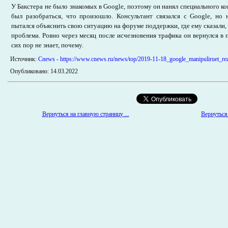
У Бакстера не было знакомых в Google, поэтому он нанял специального к
был разобраться, что произошло. Консультант связался с Google, но 
пытался объяснить свою ситуацию на форуме поддержки, где ему сказали, 
проблема. Ровно через месяц после исчезновения трафика он вернулся в 
сих пор не знает, почему.
Источник:
Cnews - https://www.cnews.ru/news/top/2019-11-18_google_manipuliruet_rez
Опубликовано: 14.03.2022
Вернуться 