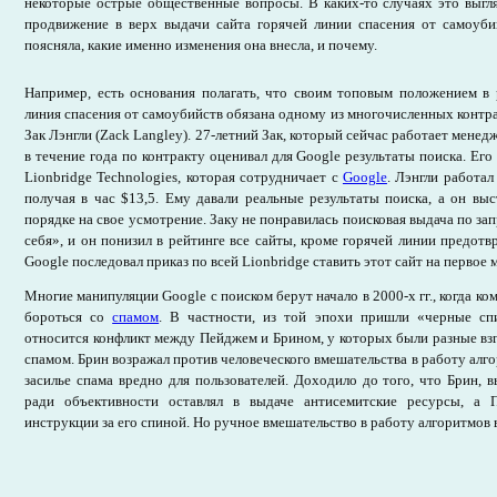
некоторые острые общественные вопросы. В каких-то случаях это выгл
продвижение в верх выдачи сайта горячей линии спасения от самоуб
поясняла, какие именно изменения она внесла, и почему.
Например, есть основания полагать, что своим топовым положением в 
линия спасения от самоубийств обязана одному из многочисленных контр
Зак Лэнгли (Zack Langley). 27-летний Зак, который сейчас работает менедж
в течение года по контракту оценивал для Google результаты поиска. Ег
Lionbridge Technologies, которая сотрудничает с
Google
. Лэнгли работал
получая в час $13,5. Ему давали реальные результаты поиска, а он вы
порядке на свое усмотрение. Заку не понравилась поисковая выдача по з
себя», и он понизил в рейтинге все сайты, кроме горячей линии предотв
Google последовал приказ по всей Lionbridge ставить этот сайт на первое 
Многие манипуляции Google с поиском берут начало в 2000-х гг., когда к
бороться со
спамом
. В частности, из той эпохи пришли «черные сп
относится конфликт между Пейджем и Брином, у которых были разные вз
спамом. Брин возражал против человеческого вмешательства в работу алго
засилье спама вредно для пользователей. Доходило до того, что Брин, в
ради объективности оставлял в выдаче антисемитские ресурсы, а
инструкции за его спиной. Но ручное вмешательство в работу алгоритмов 