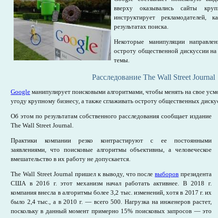
вверху оказывались сайты кру
инструктирует рекламодателей, 
результатах поиска.
Некоторые манипуляции направле
остроту общественной дискуссии на
темы.
Расследование The Wall Street Journal
Google
манипулирует поисковыми алгоритмами, чтобы менять на свое усмо
угоду крупному бизнесу, а также сглаживать остроту общественных диску
Об этом по результатам собственного расследования сообщает издание
The Wall Street Journal.
Практики компании резко контрастируют с ее постоянными
заявлениями, что поисковые алгоритмы объективны, а человеческое
вмешательство в их работу не допускается.
The Wall Street Journal пришел к выводу, что после
выборов
президента
США в 2016 г. этот механизм начал работать активнее. В 2018 г.
компания внесла в алгоритмы более 3,2 тыс. изменений, хотя в 2017 г. их
было 2,4 тыс., а в 2010 г. — всего 500. Нагрузка на инженеров растет,
поскольку в данный момент примерно 15% поисковых запросов — это