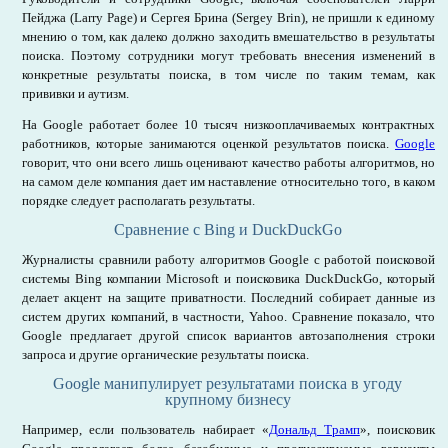
Пейджа (Larry Page) и Сергея Брина (Sergey Brin), не пришли к единому
мнению о том, как далеко должно заходить вмешательство в результаты
поиска. Поэтому сотрудники могут требовать внесения изменений в
конкретные результаты поиска, в том числе по таким темам, как
прививки и аутизм.
На Google работает более 10 тысяч низкооплачиваемых контрактных
работников, которые занимаются оценкой результатов поиска.
Google
говорит, что они всего лишь оценивают качество работы алгоритмов, но
на самом деле компания дает им наставление относительно того, в каком
порядке следует располагать результаты.
Сравнение с Bing и DuckDuckGo
Журналисты сравнили работу алгоритмов Google с работой поисковой
системы Bing компании Microsoft и поисковика DuckDuckGo, который
делает акцент на защите приватности. Последний собирает данные из
систем других компаний, в частности, Yahoo. Сравнение показало, что
Google предлагает другой список вариантов автозаполнения строки
запроса и другие органические результаты поиска.
Google манипулирует результатами поиска в угоду
крупному бизнесу
Например, если пользователь набирает «
Дональд Трамп
», поисковик