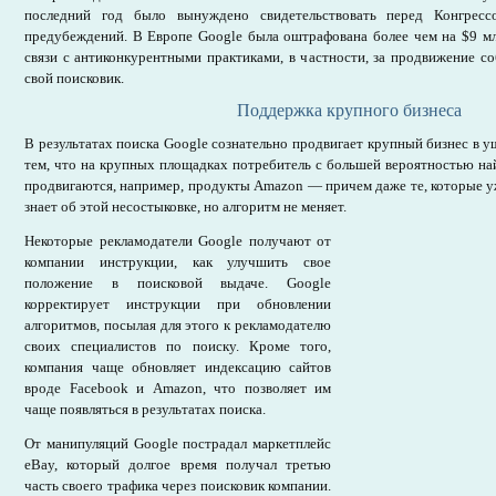
последний год было вынуждено свидетельствовать перед Конгресс
предубеждений. В Европе Google была оштрафована более чем на $9 мл
связи с антиконкурентными практиками, в частности, за продвижение с
свой поисковик.
Поддержка крупного бизнеса
В результатах поиска Google сознательно продвигает крупный бизнес в у
тем, что на крупных площадках потребитель с большей вероятностью най
продвигаются, например, продукты Amazon — причем даже те, которые у
знает об этой несостыковке, но алгоритм не меняет.
Некоторые рекламодатели Google получают от
компании инструкции, как улучшить свое
положение в поисковой выдаче. Google
корректирует инструкции при обновлении
алгоритмов, посылая для этого к рекламодателю
своих специалистов по поиску. Кроме того,
компания чаще обновляет индексацию сайтов
вроде Facebook и Amazon, что позволяет им
чаще появляться в результатах поиска.
От манипуляций Google пострадал маркетплейс
eBay, который долгое время получал третью
часть своего трафика через поисковик компании.