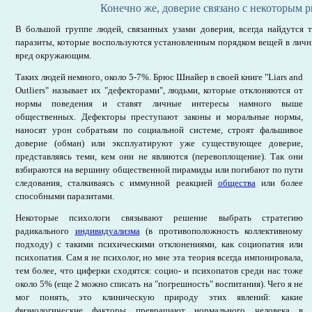
Конечно же, доверие связано с некоторым 
В большой группе людей, связанных узами доверия, всегда найдутся 
паразиты, которые воспользуются установленным порядком вещей в личн
вред окружающим.
Таких людей немного, около 5-7%. Брюс Шнайер в своей книге "Liars and
Outliers" называет их "дефекторами", людьми, которые отклоняются от
нормы поведения и ставят личные интересы намного выше
общественных. Дефекторы преступают законы и моральные нормы,
наносят урон собратьям по социальной системе, строят фальшивое
доверие (обман) или эксплуатируют уже существующее доверие,
представляясь теми, кем они не являются (перевоплощение). Так они
взбираются на вершину общественной пирамиды или погибают по пути
следования, сталкиваясь с иммунной реакцией
общества
или более
способными паразитами.
Некоторые психологи связывают решение выбрать стратегию
радикального
индивидуализма
(в противоположность коллективному
подходу) с такими психическими отклонениями, как социопатия или
психопатия. Сам я не психолог, но мне эта теория всегда импонировала,
тем более, что циферки сходятся: социо- и психопатов среди нас тоже
около 5% (еще 2 можно списать на "погрешность" воспитания). Чего я не
мог понять, это клиническую природу этих явлений: какие
физиологические факторы превращают нормального человека в