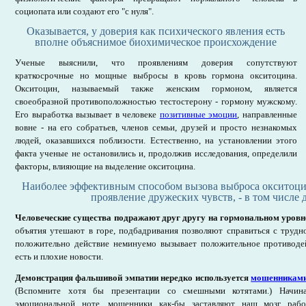
социопата или создают его "с нуля".
Оказывается, у доверия как психического явления есть
вполне объяснимое биохимическое происхождение
Ученые выяснили, что проявлениям доверия сопутствуют
краткосрочные но мощные выбросы в кровь гормона окситоцина.
Окситоцин, называемый также женским гормоном, является
своеобразной противоположностью тестостерону - гормону мужскому.
Его выработка вызывает в человеке
позитивные эмоции
, направленные
вовне - на его собратьев, членов семьи, друзей и просто незнакомых
людей, оказавшихся поблизости. Естественно, на установлении этого
факта ученые не остановились и, продолжив исследования, определили
факторы, влияющие на выделение окситоцина.
Наиболее эффективным способом вызова выброса окситоци
проявление дружеских чувств, - в том числе 
Человеческие существа подражают друг другу на гормональном уровн
объятия утешают в горе, подбадривания позволяют справиться с трудн
положительно действие неминуемо вызывает положительное противодей
есть и плохие новости.
Демонстрация фальшивой эмпатии нередко используется
мошенникам
(Вспомните хотя бы презентации со смешными котятами.) Начина
эмоциональной ноте, мошенники как-бы заставляют наш мозг рабо