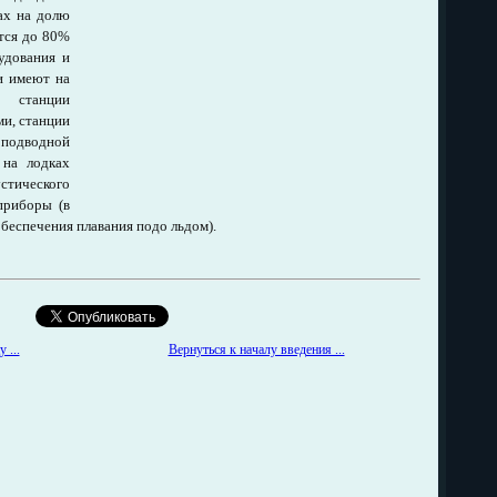
ах на долю
тся до 80%
удования и
и имеют на
е станции
ми, станции
 подводной
 на лодках
стического
приборы (в
беспечения плавания подо льдом).
Вернуться к началу введения ...