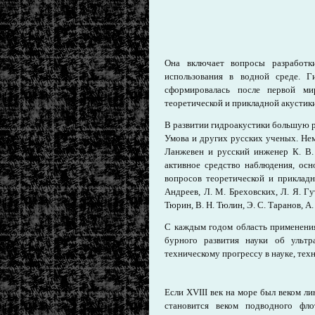
Она включает вопросы разработки
использования в водной среде. Г
сформировалась после первой ми
теоретической и прикладной акустики
В развитии гидроакустики большую ро
Умова и других русских ученых. Нем
Ланжевен и русский инженер К. В.
активное средство наблюдения, осн
вопросов теоретической и приклад
Андреев, Л. М. Бреховских, Л. Я. Гу
Тюрин, В. Н. Тюлин, Э. С. Таранов, А.
С каждым годом область применения
бурного развития науки об ультр
техническому прогрессу в науке, техн
Если XVIII век на море был веком 
становится веком подводного фл