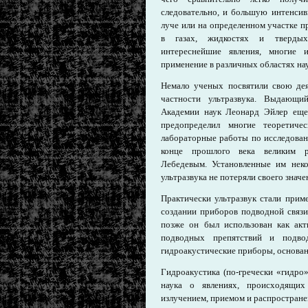
следовательно, и большую интенсив
луче или на определенном участке п
в газах, жидкостях и твердых
интереснейшие явления, многие 
применение в различных областях нау
Немало ученых посвятили свою дея
частности ультразвука. Выдающий
Академии наук Леонард Эйлер еще
предопределил многие теоретиче
лабораторные работы по исследован
конце прошлого века великим р
Лебедевым. Установленные им неко
ультразвука не потеряли своего значе
Практически ультразвук стали прим
создании приборов подводной связи
позже он был использован как акт
подводных препятствий и подво
гидроакустические приборы, основан
Гидроакустика (по-гречески «гидр
наука о явлениях, происходящих
излучением, приемом и распростране