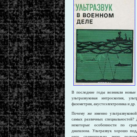
В последние годы возникли новые о
ультразвуковая интроскопия, ульт
фазометрия, акустоэлектроника и др.
Почему же именно ультразвуковой
самых различных специальностей? Д
некоторые особенности по ср
диапазона. Ультразвук хорошо подд
чего сравнительно легко получи