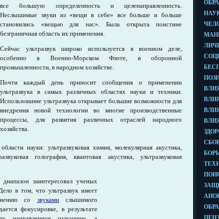
все большую определенность и целенаправленность.
Неслышимые звуки из «вещи в себе» все больше и больше
становились «вещью для нас». Была открыта поистине
безграничная область их применения.
Сейчас ультразвук широко используется в военном деле,
особенно в Военно-Морском Флоте, в оборонной
промышленности, в народном хозяйстве.
Почти каждый день приносит сообщения о применении
ультразвука в самых различных областях науки и техники.
Использование ультразвука открывает большие возможности для
внедрения новой технологии во многие производственные
процессы, для развития различных отраслей народного
хозяйства.
бласти науки: ультразвуковая химия, молекулярная акустика,
развуковая голография, квантовая акустика, ультразвуковая
 диапазон заинтересовал ученых
ело в том, что ультразвук имеет
авнению со
звуками
слышимого
ается фокусировке, в результате
ть направленное излучение, а