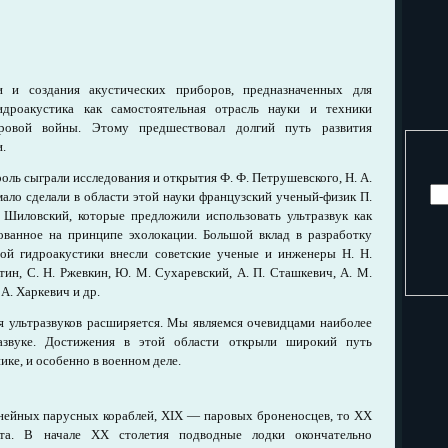
 и создания акустических приборов, предназначенных для
идроакустика как самостоятельная отрасль науки и техники
ровой войны. Этому предшествовал долгий путь развития
.
ль сыграли исследования и открытия Ф. Ф. Петрушевского, Н. А.
ало сделали в области этой науки французский ученый-физик П.
 Шиловский, которые предложили использовать ультразвук как
ованное на принципе эхолокации. Большой вклад в разработку
ной гидроакустики внесли советские ученые и инженеры Н. Н.
тин, С. Н. Ржевкин, Ю. М. Сухаревский, А. П. Сташкевич, А. М.
 А. Харкевич и др.
 ультразвуков расширяется. Мы являемся очевидцами наиболее
азвуке. Достижения в этой области открыли широкий путь
ике, и особенно в военном деле.
линейных парусных кораблей, XIX — паровых броненосцев, то XX
ота. В начале XX столетия подводные лодки окончательно