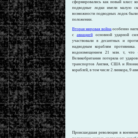
сформировались как новый класс к
подводные лодки имели малую ско
возможности подводных лодок были 
положении.
Вторая мировая война
особенно нагля
с
авиацией
основной ударной сило
участвовали в десантных и проти
надводным кораблям противника
водоизмещением 21 млн. т, что 
Великобритания потеряла от ударо
транспортов Англия, США и Япони
кораблей, в том числе 2 линкора, 9 а
Происшедшая революция в военном 