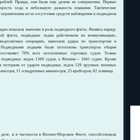
ораблей. Правда, они были еще далеко не совершенны. Первые
рость хода и небольшую дальность плавания. Тактические
ограниченны из-за отсутствия средств наблюдения в подводном
дно показала значение и роль подводного флота. Являясь наряду
й флота, подводные лодки действовали на коммуникациях,
водесантных операциях, наносили удары по транспортам и
. Подводными лодками были потоплены транспорты общим
составляет 70% всех потопленных торговых судов. Только
в подводных лодок 1360 судов, а Япония— 1041 судно. Кроме
я потеряли от ударов подводных лодок 129 крупных военных
вианосцев, 11 эскадренных авианосцев, 25 крейсеров, 82 эсминца.
деле, и в частности в Военно-Морском Флоте, способствовала