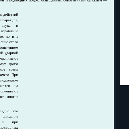
лей и подводных лодок, оснащенных современным оружием —
х действий
ппаратура,
 звука и
 корабль не
ое, но и в
чение стало
оявлением
ой ударной
одки имеют
гут долго
ное время
рючего. При
 подледном
гаются на
спечивают
яют многие
видно, что
внимание
ам и при
подводных