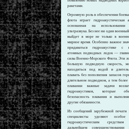
появлению новых надводных кораб
ракетами.
Огромную роль в обеспечении боевы
флота играет гидроакустическая а
основанная на использовании
ультразвука. Без нее ни один военный
выйдет в море не только в военн
мирное время. Особенно важное зна
придаваться гидроакустике с п
атомных подводных лодок — главн
силы Военно-Морского Флота. Эти л
большую подводную скорость, мо
находиться под водой и длитель
плавать без пополнения запасов го
длительном подводном, а тем более
плавании важные задачи возла
гидроакустиков, которые обе
безопасность плавания и выполн
другие обязанности.
Из сообщений зарубежной печати 
специалисты уделяют особое 
гидроакустическим средств
дальнейшем совершенствовании 