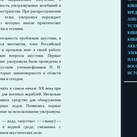
ность ультразвуковых колебаний в
ространства. При распространении
 телах ультразвук порождает
из которых нашли практическое
ки и техники.
тельность проблемам акустики, в
ся математик, член Российской
 в прошлом веке в своей работе
ские вопросы акустики. Первые
ию ультразвука были проведены в
усским ученым-физиком П. Н.
торые закономерности в области
ния и сегодня.
енять в самом начале XX века при
 для военных кораблей. Несколько
ивное средство для обнаружения
дных лодок. Появились первые
ные на использовании ультразвука.
о» — вода, «акустио» — слышу) —
 в водной среде, связанных с
нием акустических волн.