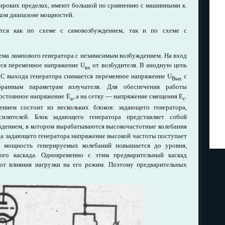
широких пределах, имеют большой по сравнению с машинными к.
оком диапазоне мощностей.
ются как по схеме с самовозбуждением, так и по схеме с
ема лампового генератора с независимым возбуждением. На вход
тся переменное напряжение U
от возбудителя. В анодную цепь
вх
. С выхода генератора снимается переменное напряжение U
с
Вых
бранным параметрам излучателя. Для обеспечения работы
постоянное напряжение Е
, а на сетку — напряжение смещения Е
.
а
с
нием состоит из нескольких блоков: задающего генератора,
илителей. Блок задающего генератора представляет собой
дением, в котором вырабатываются высокочастотные колебания
да задающего генератора напряжение высокой частоты поступает
де мощность генерируемых колебаний повышается до уровня,
го каскада. Одновременно с этим предварительный каскад
от влияния нагрузки на его режим. Поэтому предварительных