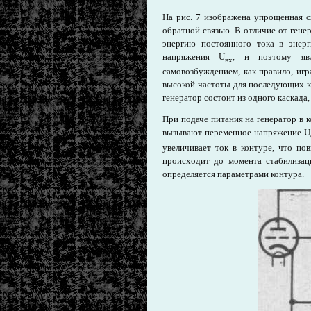
На рис. 7 изображена упрощенная с
обратной связью. В отличие от гене
энергию постоянного тока в энер
напряжения U
, и поэтому явл
вх
самовозбуждением, как правило, иг
высокой частоты для последующих к
генератор состоит из одного каскада
При подаче питания на генератор в к
вызывают переменное напряжение U
увеличивает ток в контуре, что по
происходит до момента стабилизац
определяется параметрами контура.