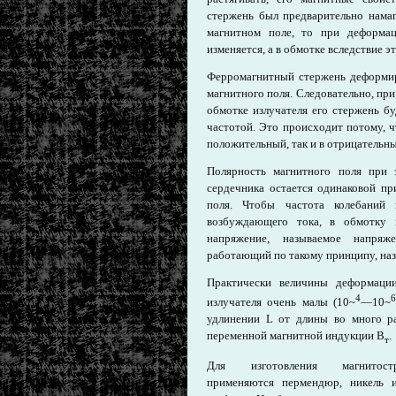
стержень был предварительно нама
магнитном поле, то при деформац
изменяется, а в обмотке вследствие э
Ферромагнитный стержень деформир
магнитного поля. Следовательно, пр
обмотке излучателя его стержень б
частотой. Это происходит потому, ч
положительный, так и в отрицательны
Полярность магнитного поля при 
сердечника остается одинаковой пр
поля. Чтобы частота колебаний 
возбуждающего тока, в обмотку и
напряжение, называемое напряже
работающий по такому принципу, на
Практически величины деформации
4
6
излучателя очень малы (10~
—10~
удлинении L от длины во много р
переменной магнитной индукции В
.
т
Для изготовления магнитостр
применяются пермендюр, никель 