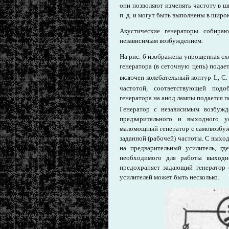
они позволяют изменять частоту в 
п. д. и могут быть выполнены в шир
Акустические генераторы собира
независимым возбуждением.
На рис. 6 изображена упрощенная сх
генератора (в сеточную цепь) подае
включен колебательный контур L, С
частотой, соответствующей подо
генератора на анод лампы подается 
Генератор с независимым возбужде
предварительного и выходного ус
маломощный генератор с самовозбуж
заданной (рабочей) частоты. С выхо
на предварительный усилитель, г
необходимого для работы выходно
предохраняет задающий генератор 
усилителей может быть несколько.