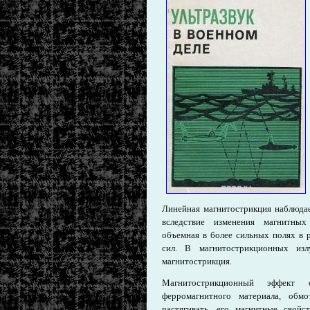
Линейная магнитострикция наблюдае
вследствие изменения магнитных
объемная в более сильных полях в р
сил. В магнитострикционных излу
магнитострикция.
Магнитострикционный эффект
ферромагнитного материала, обм
растягивать, его магнитные свойс