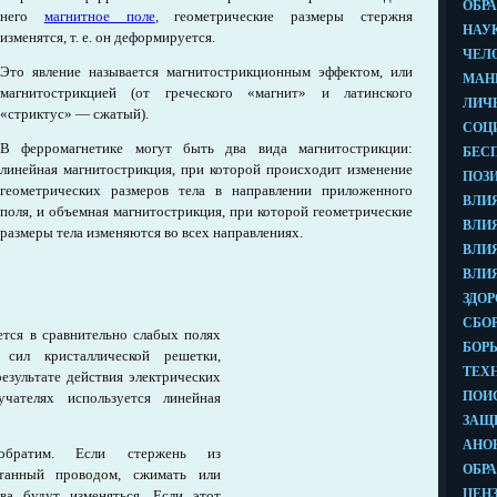
него
магнитное поле
, геометрические размеры стержня
изменятся, т. е. он деформируется.
Это явление называется магнитострикционным эффектом, или
магнитострикцией (от греческого «магнит» и латинского
«стриктус» — сжатый).
В ферромагнетике могут быть два вида магнитострикции:
линейная магнитострикция, при которой происходит изменение
геометрических размеров тела в направлении приложенного
поля, и объемная магнитострикция, при которой геометрические
размеры тела изменяются во всех направлениях.
тся в сравнительно слабых полях
 сил кристаллической решетки,
езультате действия электрических
чателях используется линейная
 обратим. Если стержень из
отанный проводом, сжимать или
тва будут изменяться. Если этот