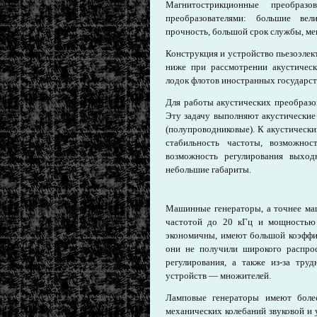
Магнитострикционные преобразо
преобразователями: большие ве
прочность, большой срок службы, ме
Конструкция и устройство пьезоэле
ниже при рассмотрении акустическ
лодок флотов иностранных государст
Для работы акустических преобразо
Эту задачу выполняют акустические
(полупроводниковые). К акустическ
стабильность частоты, возможнос
возможность регулирования выход
небольшие габариты.
Машинные генераторы, а точнее ма
частотой до 20 кГц и мощностью 
экономичны, имеют большой коэффици
они не получили широкого распрос
регулирования, а также из-за тру
устройств — множителей.
Ламповые генераторы имеют более
механических колебаний звуковой и 