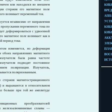
гничен или находился во внешнем
ии стержня его магнитное поле
того возникает переменный ток.
уется независимо от направления
и пропускании переменного тока по
удет деформироваться с удвоенной
то магнитное поле возникает как в
й период тока.
этом изменяется, но деформация
и обоих направлениях магнитного
излучателя была равна частоте
злучателя подводят постоянное
нием поляризации. Излучатель,
зывается поляризованным.
 стержня магнитострикционного
) и выражаются в относительном
аз больше при той же амплитуде
икционных преобразователей
и железоалюминиевые сплавы —