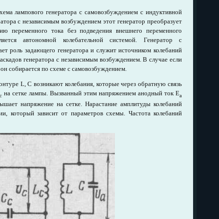
хема лампового генератора с самовозбуждением с индуктивной
ратора с независимым возбуждением этот генератор преобразует
гию переменного тока без подведения внешнего переменного
яется автономной колебательной системой. Генератор с
рает роль задающего генератора и служит источником колебаний
аскадов генератора с независимым возбуждением. В случае если
, он собирается по схеме с самовозбуждением.
онтуре L, С возникают колебания, которые через обратную связь
на сетке лампы. Вызванный этим напряжением анодный ток E
с
а
вышает напряжение на сетке. Нарастание амплитуды колебаний
ии, который зависит от параметров схемы. Частота колебаний