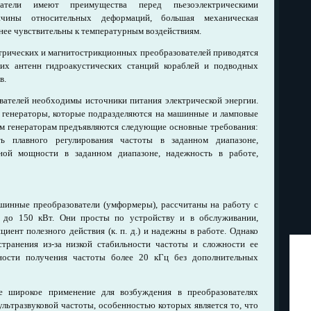
ватели имеют преимущества перед пьезоэлектрическими
личины относительных деформаций, большая механическая
нее чувствительны к температурным воздействиям.
ктрических и магнитострикционных преобразователей приводятся
их антенн гидроакустических станций кораблей и подводных
в.
вателей необходимы источники питания электрической энергии.
 генераторы, которые подразделяются на машинные и ламповые
им генераторам предъявляются следующие основные требования:
ть плавного регулирования частоты в заданном диапазоне,
ной мощности в заданном диапазоне, надежность в работе,
шинные преобразователи (умформеры), рассчитаны на работу с
до 150 кВт. Они просты по устройству и в обслуживании,
ент полезного действия (к. п. д.) и надежны в работе. Однако
транения из-за низкой стабильности частоты и сложности ее
дности получения частоты более 20 кГц без дополнительных
 широкое применение для возбуждения в преобразователях
ультразвуковой частоты, особенностью которых является то, что