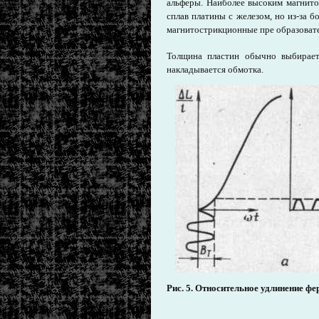
альферы. Наиболее высоким магнит
сплав платины с железом, но из-за 
магнитострикционные пре образовате
Толщина пластин обычно выбирает
накладывается обмотка.
Рис. 5. Относительное удлинение ф