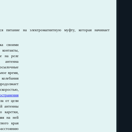
ся питание на электромагнитную муфту, которая начинает
ка своими
 контакты,
ие на реле
я антенна
осылочные
ьное время,
 колебания
родолжает
коростью,
остранения
ла от цели
ой антенны
о каретки,
ляя на ней
евого края
расстоянию