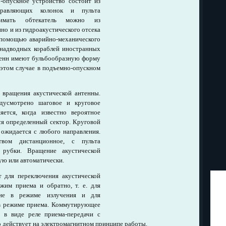
-опускное устройство состоит из
направляющих колонок и пульта
нимать обтекатель можно из
но и из гидроакустического отсека
 помощью аварийно-механического
 надводных кораблей иностранных
тенн имеют бульбообразную форму
 этом случае в подъемно-опускном
 вращения акустической антенны.
дусмотрено шаговое и круговое
ется, когда известно вероятное
тся определенный сектор. Круговой
и ожидается с любого направления.
твом дистанционное, с пульта
й рубки. Вращение акустической
ую или автоматически.
 для переключения акустической
жим приема и обратно, т. е. для
нне в режиме излучения и для
в режиме приема. Коммутирующее
 в виде реле приема-передачи с
о действует на электромагнитном принципе работы.