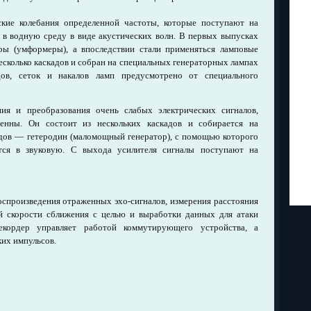
ские колебания определенной частоты, которые поступают на
 в водную среду в виде акустических волн. В первых выпусках
ры (умформеры), а впоследствии стали применяться ламповые
есколько каскадов и собран на специальных генераторных лампах
ов, сеток и накалов ламп предусмотрено от специального
ния и преобразования очень слабых электрических сигналов,
енны. Он состоит из нескольких каскадов и собирается на
адов — гетеродин (маломощный генератор), с помощью которого
ется в звуковую. С выхода усилителя сигналы поступают на
оспроизведения отраженных эхо-сигналов, измерения расстояния
ой скорости сближения с целью и выработки данных для атаки
екордер управляет работой коммутирующего устройства, а
ких импульсов.