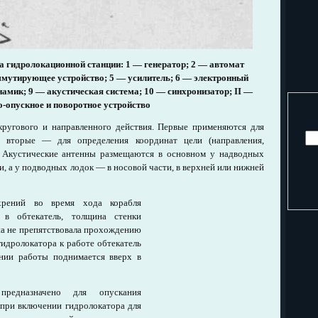
а гидролокационной станции: 1 — генератор; 2 — автомат
ммутирующее устройство; 5 — усилитель; 6 — электронный
амик; 9 — акустическая система; 10 — синхронизатор; II —
-опускное и поворотное устройство
кругового и направленного действия. Первые применяются для
 вторые — для определения координат цели (направления,
. Акустические антенны размещаются в основном у надводных
и, а у подводных лодок — в носовой части, в верхней или нижней
рений во время хода корабля
в обтекатель, толщина стенки
на не препятствовала прохождению
гидролокатора к работе обтекатель
ании работы поднимается вверх в
предназначено для опускания
 при включении гидролокатора для