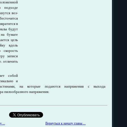
оложенной
и подходе
кнутся воз­
точится
звратится в
иклы будут
 на бумаге
ается цель
йку вдоль
ю скорость
еру записи
е. отличить
яет собой
тикально и
ластинами, на которые подаются напряжения с выхода
ора пилообразного напряжения.
Вернуться к началу главы ...