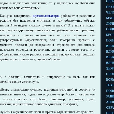
лодок в подводном положении, то у надводных кораблей они
являются вспомогательным.
Как уже говорилось,
шумопеленгаторы
работают в пассивном
режиме без излучения сигналов. А как обнаружить объект,
который не издает никаких шумов и звуков? Эту задачу может
выполнить гидролокационная станция, работающая по принципу
излучения и приема отраженных от цели звуковых или
ультразвуковых (акустических) волн. Измерение времени с
момента посылки до возвращения отраженного эхо-сигнала
позволяет определить расстояние до цели с учетом того, что
общее время нужно разделить пополам, так как сигнал проходит
двойное расстояние — до цели и обратно.
ить с большой точностью и направление на цель, так как
вленно в виде узкого луча.
ойству значительно сложнее шумопеленгаторной и состоит из
стическая антенна, подъемно- опускное устройство и поворотное
, коммутирующее устройство, генератор, усилитель, пульт
отметчик, индикаторные приборы (динамик, телефоны).
лучения акустических волн и приема отраженных от цели эхо-