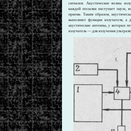
сигналов. Акустические волны изл
каждой посылки наступает пауза, в
приема. Таким образом, акустическ
выполняет функции излучателя, а
акустические антенны, у которых пе
излучатель — для излучения ультраз