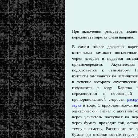
При включении рекордера подает
передвигать каретку слева направо.
В самом начале движения карет
контактами замыкает посылочные
через которые и подается питан
приема-передачи. Акустическа
подключается к генератору. П
контакты замыкаются на незначител
в течение которого акустические
излучаются в воду. Каретка п
передвигаться с постоянной с
пропорциональной скорости
распр
звука
в воде. С приходом эхо-сигна
электрический сигнал с акустическ
через усилитель поступает на пер
через бумагу проходит ток, остав
темную отметку. Расстояние от л
бумаги до отметки соответствует 