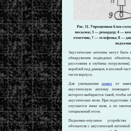
Рис. 11. Упрощенная блок-схем
посылок; 3 — рекордер; 4 — ко
отметчик; 7 — телефоны; 8 — дин
подъемно
Акустические антенны могут быть 
обнаружения подводных объектов,
расстояния и глубины погружения)
кораблей под днищем, в носовой част
части корпуса.
Для уменьшения
помех
от завих
акустическую антенну помещают 
которого выбирается такой, чтобы о
акустических волн. При подготовке 
опускается ниже киля, а по оконч
специальный отсек.
Подъемно-опускное устройство 
обтекателя с акустической антенной