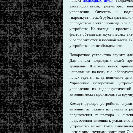
поиска
подводных целей
. Подъемно
электродви­гателя, редуктора, 
управления. Опускать и под
гидроакустической рубки дистанцион
посредством электропривода или с
устройства. На последних проектах
флотов обтекатели акустических ан
и располагаются в носовой части. В
устройстве нет необходимости.
Поворотное устройство служит для
Для поиска подводных целей пре
вращение. Шаговый поиск применя
направление на цель, т. е. обследуе
поиск ведется, когда появление цел
Управление поворотным устройс
управления из гидроакустичес­ко
антенны может производиться вручн
Коммутирующее устройство служит
антенны из режима излучения в ре
подключения генератора к анте
подключения антенны к усилителю 
устройство может быть выполнено
несколькими группами контактов. Он