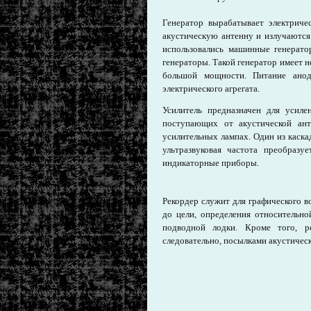
Генератор вырабатывает электриче
акустическую антенну и излучаются
использовались машинные генерато
генераторы. Такой генератор имеет н
большой мощности. Питание анод
электрического агрегата.
Усилитель предназначен для усиле
поступающих от акустической ант
усилительных лампах. Один из каск
ультразвуковая частота преобразу
индикаторные приборы.
Рекордер служит для графического в
до цели, определения относительн
подводной лодки. Кроме того, р
следовательно, посылками акустиче­с