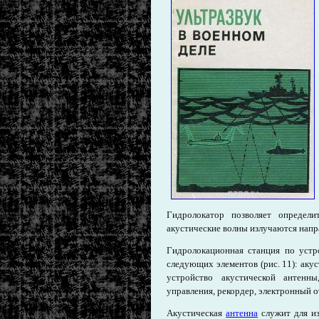
Гидролокатор позволяет определ
акустические волны излучаются напра
Гидролокационная станция по устр
следующих элементов (рис. 11): аку
устройство акустической антенны
управления, рекордер, электронный 
Акустическая
антенна
служит для из