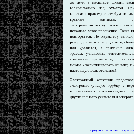
до цели в масштабе шкалы, расп
горизонтально над бумагой. Пр
каретки к правому срезу бумаги зам
вратные контакты, обес
электромагнитная муфта и каретка во
исходное левое положение. Такие ц
повторяться. По характеру записи
рекордера можно определить, сближ
или удаляется, а приложив лине
трассы, установить относительну
сближения. Кроме того, по характ
можно классифицировать контакт, т. 
настоящую цель от ложной.
Электронный отметчик представл
электронно-лучевую трубку с вер
горизонтально отклоняющими п
двухканального усилителя и генерат