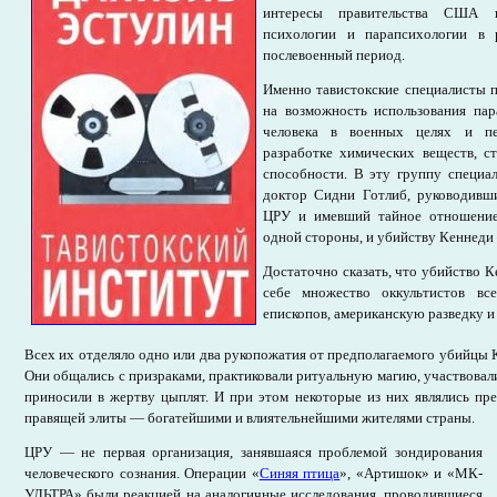
интересы правительства США в
психологии и парапсихологии в 
послевоенный период.
Именно тавистокские специалисты 
на возможность использования па
человека в военных целях и п
разработке химических веществ, 
способности. В эту группу специал
доктор Сидни Готлиб, руководивш
ЦРУ и имевший тайное отношение
одной стороны, и убийству Кеннеди 
Достаточно сказать, что убийство К
себе множество оккультистов вс
епископов, американскую разведку и
Всех их отделяло одно или два рукопожатия от предполагаемого убийцы 
Они общались с призраками, практиковали ритуальную магию, участвовали
приносили в жертву цыплят. И при этом некоторые из них являлись пр
правящей элиты — богатейшими и влиятельнейшими жителями страны.
ЦРУ — не первая организация, занявшаяся проблемой зондирования
человеческого сознания. Операции «
Синяя птица
», «Артишок» и «МК-
УЛЬТРА» были реакцией на аналогичные исследования, проводившиеся