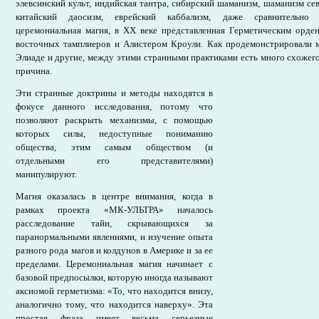
элевсинский культ, индийская тантра, сибирский шаманизм, шаманизм се
китайский даосизм, еврейский каббализм, даже сравнительно 
церемониальная магия, в XX веке представленная Герметическим орде
восточных тамплиеров и Алистером Кроули. Как продемонстрировали
Элиаде и другие, между этими странными практиками есть много схожего 
причина.
Эти странные доктрины и методы находятся в
фокусе данного исследования, потому что
позволяют раскрыть механизмы, с помощью
которых силы, недоступные пониманию
общества, этим самым обществом (и
отдельными его представителями)
манипулируют.
Магия оказалась в центре внимания, когда в
рамках проекта «МК-УЛЬТРА» началось
расследование тайн, скрывающихся за
паранормальными явлениями, и изучение опыта
разного рода магов и колдунов в Америке и за ее
пределами. Церемониальная магия начинает с
базовой предпосылки, которую иногда называют
аксиомой герметизма: «То, что находится внизу,
аналогично тому, что находится наверху». Эта
простая фраза имеет весьма серьезные