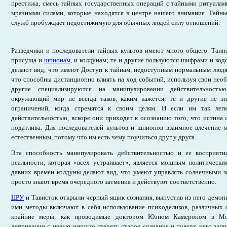
престижа, смесь тайных государственных операций с тайными ритуалам
мрачными силами, которые находятся в центре нашего внимания. Тайны
служб пробуждает недостижимую для обычных людей силу отношений.
Разведчики и последователи тайных культов имеют много общего. Таин
присуща и
шпионам
, и колдунам; те и другие пользуются шифрами и код
делают вид, что имеют Доступ к тайнам, недоступным нормальным людя
что способны дистанционно влиять на ход событий, используя свои нео
другие специализируются на манипулировании действительност
окружающий мир не всегда таков, каким кажется; те и другие не 
ограничений, когда стремятся к своим целям. И если им так легк
действительностью, вскоре они приходят к осознанию того, что истина с
податлива. Для последователей культов и шпионов взаимное влечение 
естественным, потому что им есть чему поучиться друг у друга.
Эта способность манипулировать действительностью и ее восприяти
реальности, которая «всех устраивает», является мощным политически
давних времен колдуны делают вид, что умеют управлять солнечными з
просто знают время очередного затмения и действуют соответственно.
ЦРУ
и Тависток открыли черный ящик сознания, выпустив из него демо
ими методы включают в себя использование психоделиков, различных 
крайние меры, как проводимые доктором Юэном Камероном в Мо
депривации с целью начисто стереть старое сознание и поверх него зап