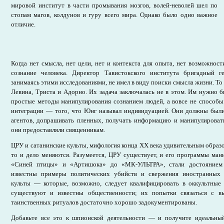
мировой институт в части промывания мозгов, волей-неволей шел по
стопам магов, колдунов и гуру всего мира. Однако было одно важное
отличие.
Когда нет смысла, нет цели, нет и контекста для опыта, нет возможност
сознание человека. Директор Тавистокского института бригадный г
занимаясь этими исследованиями, не имел в виду поиски смысла жизни. То
Левина, Триста и Адорно. Их задача заключалась не в этом. Им нужно 
простые методы манипулирования сознанием людей, а вовсе не способы
интеграции — того, что Юнг называл индивидуацией. Они должны были
агентов, допрашивать пленных, получать информацию и манипулироват
они предоставляли священникам.
ЦРУ и сатанинские культы, мифология конца XX века удивительным образо
то и дело меняются. Разумеется, ЦРУ существует, и его программы ман
«Синей птицы» и «Артишока» до «МК-УЛЬТРА», стали достоянием 
известны примеры политических убийств и свержения иностранных п
культы — которые, возможно, следует квалифицировать в оккультны
существуют и известны общественности; их попытки связаться с 
таинственных ритуалов достаточно хорошо задокументированы.
Добавьте все это к шпионской деятельности — и получите идеальный