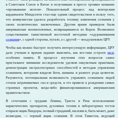
в Советском Союзе и Китае и получившие в прессе громкое название
«промывание мозгов». Показательный процесс над венгерским
кардиналом Миндсенти стал еще одним свидетельством в пользу того,
что коммунистам удалось разработать технику изменения сознания у
своих политических заключенных. Другим ярким примером были
американские военнопленные, возвращавшиеся из Кореи. Возможное
существование таинственной восточной методики «одурманивания
сознания
», с одной стороны, пугало, а с другой — воодушевляло ЦРУ.
Чтобы как можно быстрее получить интересующую информацию, ЦРУ
дало ученым и врачам задание выяснить, как все-таки устроен
мозг
,
особенно память. В процессе изучения этих вопросов самое
пристальное внимание исследователи уделяли оккультным практикам,
демонстрации экстрасенсорных способностей и методам управления
сознанием, которыми владели йоги, шаманы и разного рода целители.
Разумеется, потенциальная возможность управлять сознанием людей
стоила затрачиваемых сил и средств, и это привело к рождению самых
странных проектов, когда-либо финансировавшихся американским
правительством.
В сочетании с трудами Левина, Триста и Риза использование
наркотических препаратов, духовных техник и лабораторных тестов
открыло ящик Пандоры, полный страданий, насилия и, быть может, даже
возмездия, — черный ящик сознания. В этом Тависток, ведущий