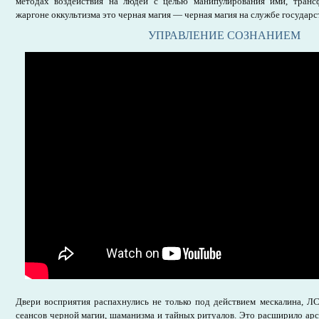
методах воздействия на людей с целью манипулирования ими, транс
жаргоне оккультизма это черная магия — черная магия на службе государс
УПРАВЛЕНИЕ СОЗНАНИЕМ
Двери восприятия распахнулись не только под действием мескалина, Л
сеансов черной магии, шаманизма и тайных ритуалов. Это расширило арс