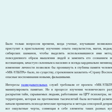
Было только вопросом времени, когда ученые, изучавшие возможнос
приступят к пристальному изучению опыта оккультистов, магов, ведьм
сибирских шаманов, чтобы выделить использовавшиеся ими мето
повседневного образа мышления людей и заменить его сознанием з
всезнающим, зачастую склонным к насилию и всевда кардинально меняющи
изменение личности позволяло бы проникнуть в глубины памяти человек
«МК-УЛЬТРА» было, по существу, стремлением захватить «Страну Воспом
опасные воспоминания новыми, фальшивыми.
Интересы
разведывательных
служб требовали от проекта «МК-УЛЬТРА
манипулировать памятью. Но в процессе изучения человеческого ра
раскрытия тайн, скрываемых людьми, работавшие на ЦРУ психиатры, не с
территорию, которая на протяжении тысячелетий была вотчиной религи
начали применять психоделические препараты и методы сенсорной депри
все оккультные черты, совмещая в себе элементы таких разных кул