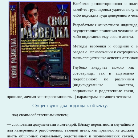
Наиболее разностороннюю и поле
какой-то группировки удается получи
либо подсадив туда доверенного чело
Разрабатывая конкретного индивида
осуществляют, привлекая человека и
либо подставляя ему своего агента.
Методы вербовки и общения с з
раздел о "привлечении к сотрудниче
лишь специфичные аспекты оптималь
Глубоко внедрять можно как
сотоварища, так и тщательно
подобранного по различным
(индивидуальные качества,
социальные и родственные связи,
прошлое, личная заинтересованность...) параметрам наемного человека.
Существуют два подхода к объекту:
— под своим собственным именем;
— с липовыми документами и легендой. (Ввиду вероятности случайного
или намеренного разоблачения, таковой агент, как правило, не должен
иметь обширных социальных, родственных и экономических связей,