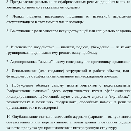
3. Предъявление реальных или сфабрикованных рекомендаций от каких-то 
команде, но заметно уважаемых ее лидерами.
4. Ловкая подмена настоящего посланца от известной параллель
отсутствующего в этот момент члена команды.
5. Выступание в роли эмиссара несуществующей или специально созданно
6. Интенсивное воздействие — шантаж, подкуп, убеждение — на какого
группировки, предписывая ему решить вашу проблему.
7. Афишированная "измена" некому сопернику или противнику организаци
8. Использование (или создание) затруднений в работе объекта, или
функционеров с эффективным оказанием им неожиданной помощи.
9. Побуждение объекта самому искать контактов с подставляемым
"забрасывание наживки" здесь осуществляется путем сфабрикованны
инспирированных публикаций, вкупе с запуском слухов и "случайных" 
возможностях и познаниях внедряемого, способных помочь в решени
организации, так и ее лидеров.)
10. Опубликование статьи в газете либо журнале (вариант — выпуск книг
сочувственного или перспективного с точки зрения противника содерж
качестве пропуска для проникновения в интересующую структуру.