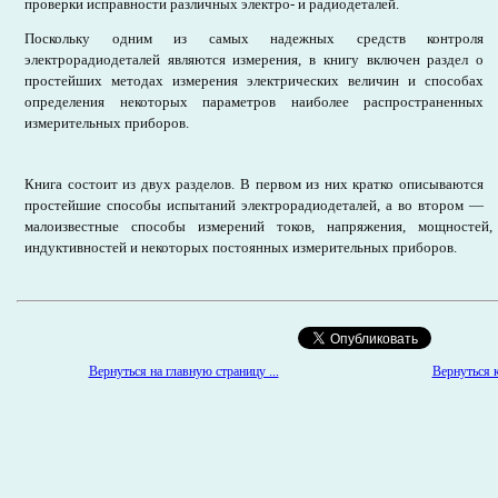
проверки исправности различных электро- и радиодеталей.
Поскольку одним из самых надежных средств контроля
электрорадиодеталей являются измерения, в книгу включен раздел о
простейших методах измерения электрических величин и способах
определения некоторых параметров наиболее распространенных
измерительных приборов.
Книга состоит из двух разделов. В первом из них кратко описываются
простейшие способы испытаний электрорадиодеталей, а во втором —
малоизвестные способы измерений токов, напряжения, мощностей, 
индуктивностей и некоторых постоянных измерительных приборов.
Вернуться на главную страницу ...
Вернуться к