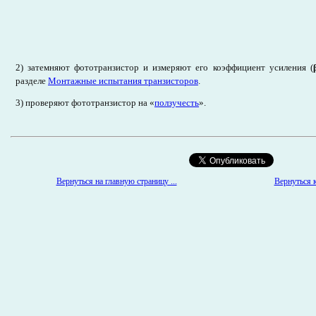
2) затемняют фототранзистор и измеряют его коэффициент усиления (
разделе
Монтажные испытания транзисторов
.
3) проверяют фототранзистор на «
ползучесть
».
Вернуться на главную страницу ...
Вернуться к