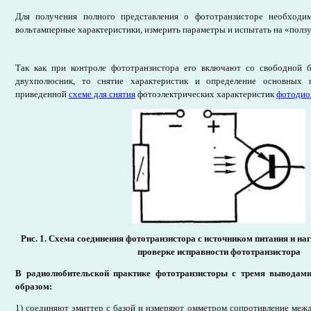
Для получения полного представления о фототранзисторе необходи
вольтамперные характеристики, измерить параметры и испытать на «ползу
Так как при контроле фототранзистора его включают со свободной баз
двухполюсник, то снятие характеристик и определение основных 
приведенной
схеме для снятия
фотоэлектрических характеристик
фотодио
Рис. 1. Схема соединения фототранзистора с источником питания и н
проверке исправности фототранзистора
В радиолюбительской практике фототранзисторы с тремя вывода
образом:
1) соединяют эмиттер с базой и измеряют омметром сопротивление меж