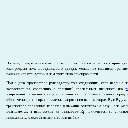
Поэтому зная, к каким изменениям напряжений на резисторах приводят
электродами полупроводникового триода, можно, не выпаивая транзис
наличии или отсутствии в нем этого вида неисправности.
При оценке транзистора руководствуются следующим: если падение н
возрастает по сравнению с прежним' нормальным значением (на
р
напряжения показано в виде утолщения сторон прямоугольника, предс
обозначение резистора), а падения напряжения на резисторах
R
и
R
умен
2
3
транзисторе произошло короткое замыкание эмиттера на базу. Если же 
повышаются, а напряжение на резисторе
R
понижается, то считают
1
замыкание коллектора на эмиттер или на базу.