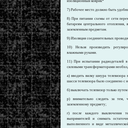
изоляционный коврик*
7) Рабочее место должно быть удобн
8) При питании схемы от сети перем
батареям центрального отопления,
заземленным предметам.
9) Изоляция соединительных провод
10) Нельзя производить регулир
влажными руками.
11) При испытании радиодеталей в
силовыми трансформаторами необхо
а) вводить вилку шнура телевизора 
шасси телевизора было соединено с ну
б) выключать телевизор только путем
р) внимательно следить за тем, 
заземленному предмету;
г) после каждого выключения те
выпрямителей и снимать остаточн
выполненного и виде металлическо