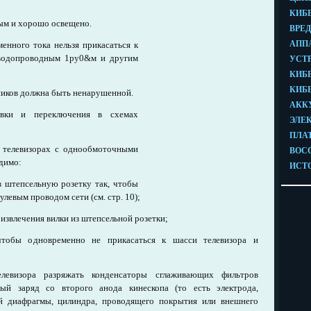
ым и хорошо освещено.
енного тока нельзя прикасаться к
 водопроводным 1ру0&м и другим
ников должна быть ненарушенной.
овки и переключения в схемах
 телевизорах с однообмоточными
димо:
в штепсельную розетку так, чтобы
левым проводом сети (см. стр. 10);
 извлечения вилки из штепсельной розетки;
чтобы одновременно не прикасаться к шасси телевизора и
левизора разряжать конденсаторы сглаживающих фильтров
ый заряд со второго анода кинескопа (то есть электрода,
й диафрагмы, цилиндра, проводящего покрытия или внешнего