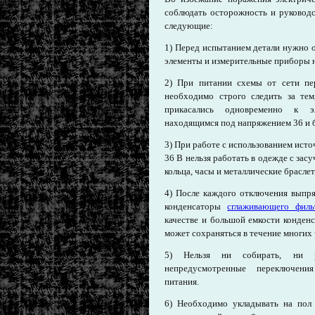
соблюдать осторожность и руководс
следующие:
1) Перед испытанием детали нужно о
элементы и измерительные приборы 
2) При питании схемы от сети пе
необходимо строго следить за тем
прикасались одновременно к 
находящимся под напряжением 36 и б
3) При работе с использованием ист
36 В нельзя работать в одежде с за
кольца, часы и металлические брасле
4) После каждого отключения выпря
конденсаторы
сглаживающего филь
качестве и большой емкости конден
может сохраняться в течение многих 
5) Нельзя ни собирать, ни р
непредусмотренные переключени
питания.
6) Необходимо укладывать на пол