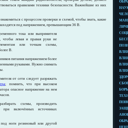
твоваться правилами техники безопасности. Важнейшие из них
знакомиться с процессом проверки и схемой, чтобы знать, какие
находятся под напряжением, превышающим 36 В.
ременного тока или выпрямителя
, чтобы левая и правая руки не
элементам или точкам схемы,
олее В.
очников питания напряжением более
сученными рукавами. Нужно снимать
ты.
мителя от сети следует разряжать
тра
; помнить, что при высоком
сатора опасное напряжение на нем
часов.
азбирать схемы, производить
я при включённых источниках
 под ноги резиновый или другой