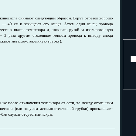
 кинескопа снимают следующим образом. Берут отрезок хорошо
5 — 40 см и зачищают его концы. Затем один конец провода
есте к шасси телевизора и, взявшись рукой за изолированную
 — 3 раза другим оголенным концом провода к выводу анода
зряжают металло-стеклянную трубку).
у же после отключения телевизора от сети, то между оголенным
нескопа (или конусом металло-стеклянной трубки) проскакивает
убки служит отсутствие искры.