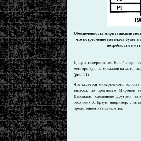
Обеспеченность мира запасами мета
что потребление металлов будет в
потребности в мет
Цифры невероятные. Как быстро эт
месторождения металлов на материках
(рис. 11).
Что касается минерального топлива,
запасов, по прогнозам Мировой эн
Выкладки, сделанные другими авт
геохимик X. Браун, например, счита
предстоящего тысячелетия.