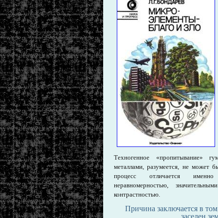
Техногенное «пропитывание» гу
металлами, разумеется, не может б
процесс отличается именно
неравномерностью, значительным
контрастностью.
Причина заключается в том
заселен зе