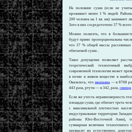
На половине суши (если не учиты
проживает менее 1 % людей. Районы
200 человек на 1 кв. км) занимают 
Зато в них сосредоточено 37 % всего
Можно полагать, что в большинств
будут прямо пропорциональны числен
что 37 % общей массы рассеянных 
обитаемой суши...
Такое допущение позволяет рассчи
теоретический техногенный выб
современной технологии может прев
в почве и живом веществе в наибол
Оказалось, что
мышьяка
— в 8768 раз
443 раза, ртути — в 342, раза,
свинца
Если же учесть неравномерность тех
площади суши, где обитает треть чел
с максимальной плотностью насел
индустриальные территории Западно
районы Юго-Восточной Азии), т
суммарная величина техногенного 
превысит их естественное, доисто