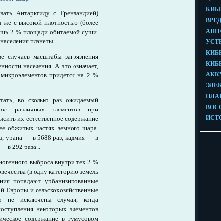
вать Антарктиду с Гренландией)
 же с высокой плотностью (более
лишь 2 % площади обитаемой суши.
 населения планеты.
е случаев масштабы загрязнения
ности населения. А это означает,
микроэлементов придется на 2 %
тать, во сколько раз ожидаемый
рос различных элементов при
ысить их естественное содержание
ее обжитых частях земного шара.
, урана — в 5688 раз, кадмия — в
— в 292 раза...
ногенного выброса внутри тех 2 %
овечества (в одну категорию земель
ения попадают урбанизированные
й Европы и сельскохозяйственные
о не исключены случаи, когда
поступления некоторых элементов
рическое содержание в гумусовом