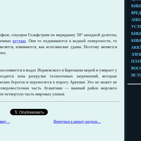
филе, секущем Гольфстрим по меридиану 50° западной долготы,
щенные
ртутью
. Они то поднимаются к водной поверхности, то
елятся, извиваются, как исполинские удавы. Поэтому меняется
лое.
ассеивается в водах Норвежского и Баренцева морей и умирает у
одится зона разгрузки техногенных загрязнений, которые
ских берегов и переносятся к порогу Арктики. Это не может не
северовосточная часть Атлантики — важный район морского
и четвертую часть мировых уловов.
Вернуться к началу раздела ...