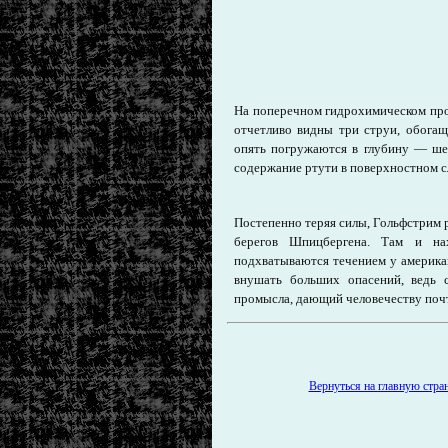
На поперечном гидрохимическом про
отчетливо видны три струи, обога
опять погружаются в глубину — шев
содержание ртути в поверхностном с
Постепенно теряя силы, Гольфстрим р
берегов Шпицбергена. Там и нах
подхватываются течением у американ
внушать больших опасений, ведь 
промысла, дающий человечеству почт