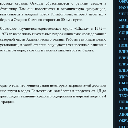
востоке страны. Отходы сбрасываются с речным стоком в
Атлантику. Там они вовлекаются в океаническую циркуляцию,
втягиваются в мощный поток Гольфстрима, который несет их к
берегам Старого Света со скоростью 60 км в сутки.
Советское научно-исследовательское судно «Шквал» в 1972—
1973 гг. выполнило тщательные гидрохимические исследования в
северной части Атлантического океана. Работы эти имели целью
установить, в какой степени ощущаются техногенные влияния в
открытом море, в сотнях и тысячах километров от берега.
рят о том, что концентрация некоторых загрязнителей достигла
ние ртути в водах Гольфстрима колеблется в пределах от 1,5 до
 превосходит величину среднего содержания в морской воде и в 4
нтрацию.