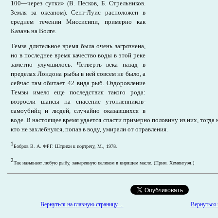
100—через сутки» (В. Песков, Б. Стрельников.
Земля за океаном). Сент-Луис расположен в
среднем течении Миссисипи, примерно как
Казань на Волге.
Темза длительное время была очень загрязнена,
но в последнее время качество воды в этой реке
заметно улучшилось. Четверть века назад в
пределах Лондона рыбы в ней совсем не было, а
сейчас там обитает 42 вида рыб. Оздоровление
Темзы имело еще последствия такого рода:
возросли шансы на спасение утопленников-
самоубийц и людей, случайно оказавшихся в
воде. В настоящее время удается спасти примерно половину из них, тогда ка
кто не захлебнулся, попав в воду, умирали от отравления.
1
Бобров В. А. ФРГ. Штрихи к портрету, М., 1978.
2
Так называют любую рыбу, зажаренную целиком в кирящем масле. (Прнм. Хемингуэя.)
Вернуться к