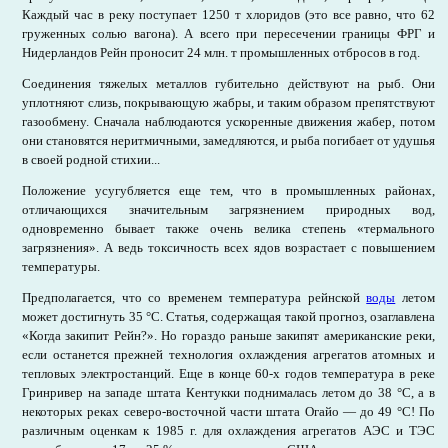
Каждый час в реку поступает 1250 т хлоридов (это все равно, что 62
груженных солью вагона). А всего при пересечении границы ФРГ и
Нидерландов Рейн проносит 24 млн. т промышленных отбросов в год.
Соединения тяжелых металлов губительно действуют на рыб. Они
уплотняют слизь, покрывающую жабры, и таким образом препятствуют
газообмену. Сначала наблюдаются ускоренные движения жабер, потом
они становятся неритмичными, замедляются, и рыба погибает от удушья
в своей родной стихии...
Положение усугубляется еще тем, что в промышленных районах,
отличающихся значительным загрязнением природных вод,
одновременно бывает также очень велика степень «термального
загрязнения». А ведь токсичность всех ядов возрастает с повышением
температуры.
Предполагается, что со временем температура рейнской
воды
летом
может достигнуть 35 °С. Статья, содержащая такой прогноз, озаглавлена
«Когда закипит Рейн?». Но гораздо раньше закипят американские реки,
если останется прежней технология охлаждения агрегатов атомных и
тепловых электростанций. Еще в конце 60-х годов температура в реке
Гринривер на западе штата Кентукки поднималась летом до 38 °С, а в
некоторых реках северо-восточной части штата Огайо — до 49 °С! По
различным оценкам к 1985 г. для охлаждения агрегатов АЭС и ТЭС