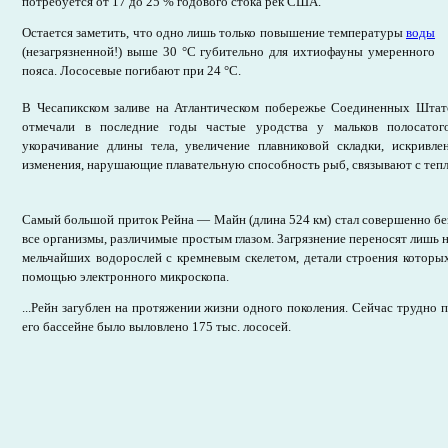
потребуется от 17 до 25 % годового стока рек США.
Остается заметить, что одно лишь только повышение температуры
воды
(незагрязненной!) выше 30 °С губительно для ихтиофауны умеренного
пояса. Лососевые погибают при 24 °С.
В Чесапикском заливе на Атлантическом побережье Соединенных Штат
отмечали в последние годы частые уродства у мальков полосато
укорачивание длины тела, увеличение плавниковой складки, искривле
изменения, нарушающие плавательную способность рыб, связывают с тепл
Самый большой приток Рейна — Майн (длина 524 км) стал совершенно б
все организмы, различимые простым глазом. Загрязнение переносят лишь
мельчайших водорослей с кремневым скелетом, детали строения которы
помощью электронного микроскопа.
...Рейн загублен на протяжении жизни одного поколения. Сейчас трудно по
его бассейне было выловлено 175 тыс. лососей.