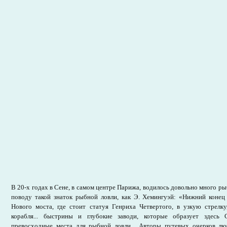
В 20-х годах в Сене, в самом центре Парижа, водилось довольно много р
поводу такой знаток рыбной ловли, как Э. Хемингуэй: «Нижний конец
Нового моста, где стоит статуя Генриха Четвертого, в узкую стрел
корабля... быстрины и глубокие заводи, которые образует здесь 
превосходные места для рыбной ловли... Авторы путевых очерков л