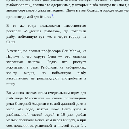
рыболовов так,, словно это одержимые, у которых рыба никогда не клюет, 
вполне серьезное и даже выгодное... Даже в этом большом городе люди удя
2
приносят домой для friture»
.
В те же годы пользовался известностью
ресторан «Чудесная рыбалка», где готовили
рыбу, пойманную тут же, в черте города из
Сены.
А теперь, по словам профессора Сен-Марка, «в
Париже и его округе Сена — это опасная
зловонная канава». Редко кто рискует
искупаться в реке. Рыболовы на набережных
кое-где видны, но пойманную рыбу
настоятельно не рекомендуют употреблять в
пищу...
Во многих местах стала смертельным ядом для
рыб вода Миссисипи — самой полноводной
реки Северной Америки и самой длинной реки в
мире. «В воде, взятой ниже Сент-Луиса и
разбавленной чистой водой в 10 раз, рыбьи
мальки погибали менее чем через минуту, а при
соотношении загрязненной и чистой воды 1 :