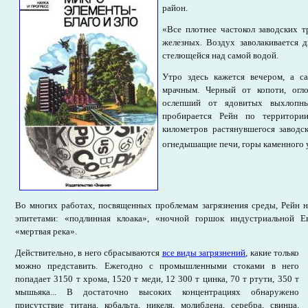
район.
«Все плотнее частокол заводских т
железных. Воздух заволакивается 
стелющейся над самой водой.
Утро здесь кажется вечером, а 
мрачным. Черный от копоти, огл
ослепший от ядовитых выхлопны
пробирается Рейн по территории
километров растянувшегося заводск
огнедышащие печи, горы каменного 
Во многих работах, посвященных проблемам загрязнения среды, Рейн 
эпитетами: «подлинная клоака», «ночной горшок индустриальной Ев
«мертвая река».
Действительно, в него сбрасываются
все виды загрязнений
, какие только
можно представить. Ежегодно с промышленными стоками в него
попадает 3150 т хрома, 1520 т меди, 12 300 т цинка, 70 т ртути, 350 т
мышьяка... В достаточно высоких концентрациях обнаружено
присутствие титана, кобальта, никеля, молибдена, серебра, свинца.