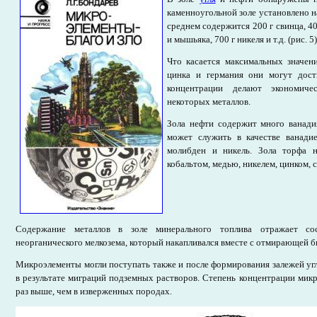
каменноугольной золе установлено на
среднем содержится 200 г свинца, 40
и мышьяка, 700 г никеля и т.д. (рис. 5)
Что касается максимальных значени
цинка и германия они могут дост
концентрации делают экономиче
некоторых металлов.
Зола нефти содержит много ванади
может служить в качестве ванади
молибден и никель. Зола торфа н
кобальтом, медью, никелем, цинком, 
Содержание металлов в золе минерального топлива отражает со
неорганического мелкозема, который накапливался вместе с отмирающей б
Микроэлементы могли поступать также и после формирования залежей угл
в результате миграций подземных растворов. Степень концентрации микр
раз выше, чем в изверженных породах.