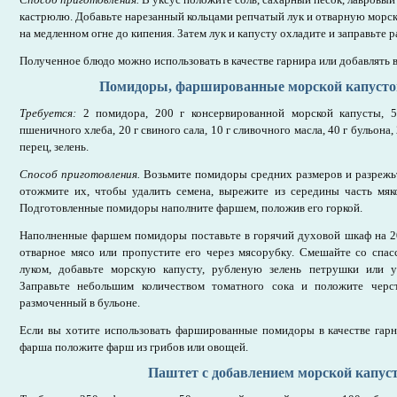
кастрюлю. Добавьте нарезанный кольцами репчатый лук и отварную морск
на медленном огне до кипения. Затем лук и капусту охладите и заправьте 
Полученное блюдо можно использовать в качестве гарнира или добавлять в
Помидоры, фаршированные морской капусто
Требуется:
2 помидора, 200 г консервированной морской капусты, 5
пшеничного хлеба, 20 г свиного сала, 10 г сливочного масла, 40 г бульона, 
перец, зелень.
Способ приготовления.
Возьмите помидоры средних размеров и разрежьт
отожмите их, чтобы удалить семена, вырежите из середины часть мяко
Подготовленные помидоры наполните фаршем, положив его горкой.
Наполненные фаршем помидоры поставьте в горячий духовой шкаф на 2
отварное мясо или пропустите его через мясорубку. Смешайте со спас
луком, добавьте морскую капусту, рубленую зелень петрушки или ук
Заправьте небольшим количеством томатного сока и положите черс
размоченный в бульоне.
Если вы хотите использовать фаршированные помидоры в качестве гарн
фарша положите фарш из грибов или овощей.
Паштет с добавлением морской капус