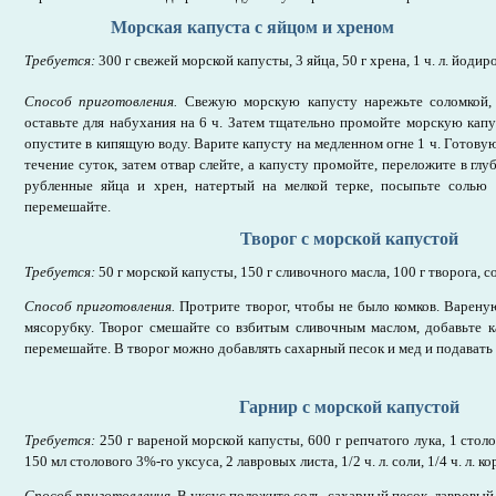
Морская капуста с яйцом и хреном
Требуется:
300 г свежей морской капусты, 3 яйца, 50 г хрена, 1 ч. л. йодир
Способ приготовления.
Свежую морскую капусту нарежьте соломкой, 
оставьте для набухания на 6 ч. Затем тщательно промойте морскую кап
опустите в кипящую воду. Варите капусту на медленном огне 1 ч. Готовую
течение суток, затем отвар слейте, а капусту промойте, переложите в глу
рубленные яйца и хрен, натертый на мелкой терке, посыпьте солью
перемешайте.
Творог с морской капустой
Требуется:
50 г морской капусты, 150 г сливочного масла, 100 г творога, со
Способ приготовления.
Протрите творог, чтобы не было комков. Варену
мясорубку. Творог смешайте со взбитым сливочным маслом, добавьте к
перемешайте. В творог можно добавлять сахарный песок и мед и подавать к
Гарнир с морской капустой
Требуется:
250 г вареной морской капусты, 600 г репчатого лука, 1 стол
150 мл столового 3%-го уксуса, 2 лавровых листа, 1/2 ч. л. соли, 1/4 ч. л. к
Способ приготовления.
В уксус положите соль, сахарный песок, лавровый 