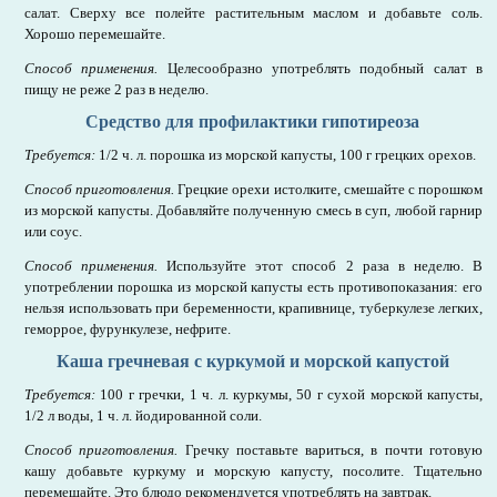
салат. Сверху все полейте растительным маслом и добавьте соль.
Хорошо перемешайте.
Способ применения.
Целесообразно употреблять подобный салат в
пищу не реже 2 раз в неделю.
Средство для профилактики гипотиреоза
Требуется:
1/2 ч. л. порошка из морской капусты, 100 г грецких орехов.
Способ приготовления.
Грецкие орехи истолките, смешайте с порошком
из морской капусты. Добавляйте полученную смесь в суп, любой гарнир
или соус.
Способ применения.
Используйте этот способ 2 раза в неделю. В
употреблении порошка из морской капусты есть противопоказания: его
нельзя использовать при беременности, крапивнице, туберкулезе легких,
геморрое, фурункулезе, нефрите.
Каша гречневая с куркумой и морской капустой
Требуется:
100 г гречки, 1 ч. л. куркумы, 50 г сухой морской капусты,
1/2 л воды, 1 ч. л. йодированной соли.
Способ приготовления.
Гречку поставьте вариться, в почти готовую
кашу добавьте куркуму и морскую капусту, посолите. Тщательно
перемешайте. Это блюдо рекомендуется употреблять на завтрак.