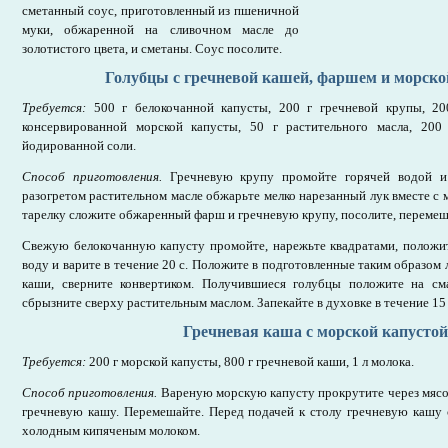
сметанный соус, приготовленный из пшеничной
муки, обжаренной на сливочном масле до
золотистого цвета, и сметаны. Соус посолите.
Голубцы с гречневой кашей, фаршем и морско
Требуется:
500 г белокочанной капусты, 200 г гречневой крупы, 20
консервированной морской капусты, 50 г растительного масла, 200
йодированной соли.
Способ приготовления.
Гречневую крупу промойте горячей водой и
разогретом растительном масле обжарьте мелко нарезанный лук вместе с
тарелку сложите обжаренный фарш и гречневую крупу, посолите, перемеш
Свежую белокочанную капусту промойте, нарежьте квадратами, полож
воду и варите в течение 20 с. Положите в подготовленные таким образом 
каши, сверните конвертиком. Получившиеся голубцы положите на см
сбрызните сверху растительным маслом. Запекайте в духовке в течение 15
Гречневая каша с морской капустой
Требуется:
200 г морской капусты, 800 г гречневой каши, 1 л молока.
Способ приготовления.
Вареную морскую капусту прокрутите через мясо
гречневую кашу. Перемешайте. Перед подачей к столу гречневую кашу 
холодным кипяченым молоком.