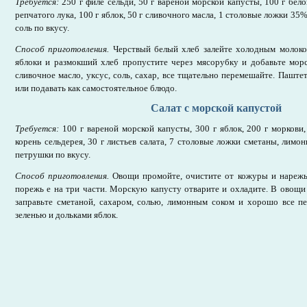
Требуется:
250 г филе сельди, 50 г вареной морской капусты, 100 г белог
репчатого лука, 100 г яблок, 50 г сливочного масла, 1 столовые ложки 35%
соль по вкусу.
Способ приготовления.
Черствый белый хлеб залейте холодным молоком
яблоки и размокший хлеб пропустите через мясорубку и добавьте морс
сливочное масло, уксус, соль, сахар, все тщательно перемешайте. Паште
или подавать как самостоятельное блюдо.
Салат с морской капустой
Требуется:
100 г вареной морской капусты, 300 г яблок, 200 г моркови,
корень сельдерея, 30 г листьев салата, 7 столовые ложки сметаны, лимонн
петрушки по вкусу.
Способ приготовления.
Овощи промойте, очистите от кожуры и нарежьт
порежь е на три части. Морскую капусту отварите и охладите. В овощи
заправьте сметаной, сахаром, солью, лимонным соком и хорошо все пе
зеленью и дольками яблок.