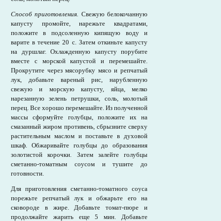
Способ приготовления.
Свежую белокочанную
капусту промойте, нарежьте квадратами,
положите в подсоленную кипящую воду и
варите в течение 20 с. Затем откиньте капусту
на дуршлаг. Охлажденную капусту порубите
вместе с морской капустой и перемешайте.
Прокрутите через мясорубку мясо и репчатый
лук, добавьте вареный рис, нарубленную
свежую и морскую капусту, яйца, мелко
нарезанную зелень петрушки, соль, молотый
перец. Все хорошо перемешайте. Из полученной
массы сформуйте голубцы, положите их на
смазанный жиром противень, сбрызните сверху
растительным маслом и поставьте в духовой
шкаф. Обжаривайте голубцы до образования
золотистой корочки. Затем залейте голубцы
сметанно-томатным соусом и тушите до
готовности.
Для приготовления сметанно-томатного соуса
порежьте репчатый лук и обжарьте его на
сковороде в жире. Добавьте томат-пюре и
продолжайте жарить еще 5 мин. Добавьте