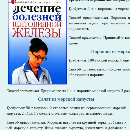
Требуется:
1 ч. л. порошка из морско
Способ приготовления.
Порошок из
кипяченой водой, при желании м
подсластить.
Способ применения.
Принимайте нап
вдень.
Порошок из морс
Требуется:
100 г сухой морской капу
Способ приготовления.
Сухую морс
образования порошка.
Способ применения.
Принимайте по 1 ч. л. порошка морской капусты 3 раза
Салат из морской капусты
Требуется:
50 г моркови, 2 столовые ложки консервированной морской
капусты, 2 яйца, 1 г соли, 2 столовые ложки растительного масла.
Способ приготовления.
Морковь натрите на крупной терке, добавьте к
ней морскую капусту. Яйца сварите вкрутую, измельчите и добавьте в