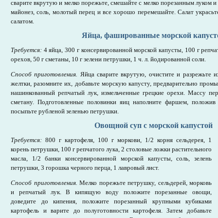
сварите вкрутую и мелко порежьте, смешайте с мелко порезанным луком и
майонез, соль, молотый перец и все хорошо перемешайте. Салат украсьт
салатом.
Яйца, фашированные морской капуст
Требуется:
4 яйца, 300 г консервированной морской капусты, 100 г репчат
орехов, 50 г сметаны, 10 г зелени петрушки, 1 ч. л. йодированной соли.
Способ приготовления.
Яйца сварите вкрутую, очистите и разрежьте и
желтки, разомните их, добавьте морскую капусту, предварительно пром
нашинкованный репчатый лук, измельченные грецкие орехи. Массу пер
сметану. Подготовленные половинки яиц наполните фаршем, положив
посыпьте рубленой зеленью петрушки.
Овощной суп с морской капустой
Требуется:
800 г картофеля, 100 г моркови, 1/2 корня сельдерея, 1
корень петрушки, 100 г репчатого лука, 2 столовые ложки растительного
масла, 1/2 банки консервированной морской капусты, соль, зелень
петрушки, 3 горошка черного перца, 1 лавровый лист.
Способ приготовления.
Мелко порежьте петрушку, сельдерей, морковь
и репчатый лук. В кипящую воду положите порезанные овощи,
доведите до кипения, положите порезанный крупными кубиками
картофель и варите до полуготовности картофеля. Затем добавьте