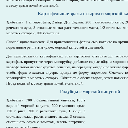
к столу зразы полейте сметаной.
Картофельные зразы с сыром и морской к
Требуется:
1 кг картофеля, 2 яйца.
Для фарша:
200 г сливочного сыра, 2
репчатого лука, 3 столовые ложки растительного масла, 1/2 столовые ло
молотых сухарей, 100 г сметаны.
Способ приготовления.
Для приготовления фарша сыр натрите на крупн
порезанным репчатым луком, морской капустой и сметаной.
Для приготовления картофельных зраз картофель отварите до готовнос
картофель пропустите через мясорубку, добавьте сырые яйца и хорошо
картофельной массы округлые лепешки, на середину каждой положите фар
чтобы фарш о казался внутри, придав им форму пирожков. Смажьте 
запанируйте в молотых сухарях. Обжарьте с обеих сторон, затем помести
Перед подачей к столу зразы полейте сметаной.
Голубцы с морской капустой
Требуется:
700 г белокочанной капусты, 100 г
вареной морской капусты, 500 г мясного филе,
150 г риса, 200 г репчатого лука, 1 яйцо, 3
столовые ложки растительного масла, 3 стакана
сметанного соуса с томатом, зелень петрушки,
соль, молотый перец.