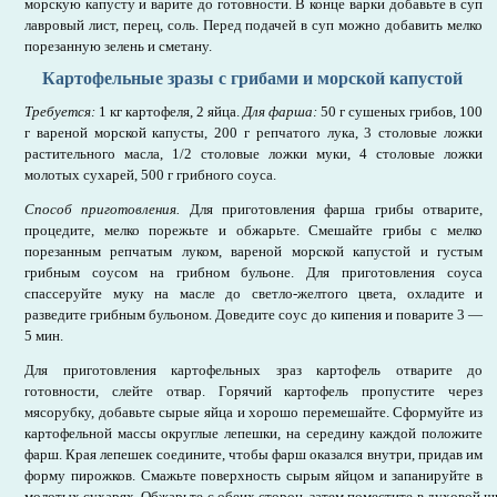
морскую капусту и варите до готовности. В конце варки добавьте в суп
лавровый лист, перец, соль. Перед подачей в суп можно добавить мелко
порезанную зелень и сметану.
Картофельные зразы с грибами и морской капустой
Требуется:
1 кг картофеля, 2 яйца.
Для фарша:
50 г сушеных грибов, 100
г вареной морской капусты, 200 г репчатого лука, 3 столовые ложки
растительного масла, 1/2 столовые ложки муки, 4 столовые ложки
молотых сухарей, 500 г грибного соуса.
Способ приготовления.
Для приготовления фарша грибы отварите,
процедите, мелко порежьте и обжарьте. Смешайте грибы с мелко
порезанным репчатым луком, вареной морской капустой и густым
грибным соусом на грибном бульоне. Для приготовления соуса
спассеруйте муку на масле до светло-желтого цвета, охладите и
разведите грибным бульоном. Доведите соус до кипения и поварите 3 —
5 мин.
Для приготовления картофельных зраз картофель отварите до
готовности, слейте отвар. Горячий картофель пропустите через
мясорубку, добавьте сырые яйца и хорошо перемешайте. Сформуйте из
картофельной массы округлые лепешки, на середину каждой положите
фарш. Края лепешек соедините, чтобы фарш оказался внутри, придав им
форму пирожков. Смажьте поверхность сырым яйцом и запанируйте в
молотых сухарях. Обжарьте с обеих сторон, затем поместите в духовой ш