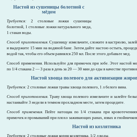
Настой из сушеницы болотной с
мёдом
Требуется:
2 столовые ложки сушеницы
болотной, 1 столовые ложки натурального меда,
1 стакан воды.
Способ приготовления.
Сушеницу измельчите, сложите в кастрюлю, залей
и выдержите 15 мин на водяной бане. Затем дайте настою остыть, процед
водой так, чтобы его объем равнялся 250 мл. После этого добавьте мед.
Способ применения. Используйте для примочек при зобе. Этот настой 
по 1/4 стакана 2 — 3 раза в день за 20 — 30 мин до еды в качестве против
Настой хвоща полевого для активизации жиро
Требуется:
2 столовые ложки травы хвоща полевого, 1 л белого вина.
Способ приготовления.
Траву хвоща полевого измельчите и залейте бел
настаивайте 3 недели в темном прохладном месте, затем процедите.
Способ применения.
Пейте натощак по 1/4 стакана при кровотечениях
примочек и промываний при плохо заживающих ранах, язвах и гнойничко
Настой из козлятника
Требуется:
2 столовые ложки корня козлятника, 1/2 л воды.