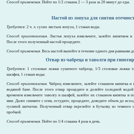
Способ применения.
Пейте по 1/2 стакана 2 — 3 раза за 20 минут до еды.
Настой из лопуха для снятия отечнос
Требуется:
2 ч. л. сухих листьев лопуха, 1 стакан воды.
Способ приготовления.
Листья лопуха измельчите, залейте кипятком и 
После этого полученный настой процедите.
Способ применения.
Весь настой выпейте в течение одного дня равными д
Отвар из чабреца и таволги при гипотир
Требуется:
1 столовые ложки сушеного чабреца, 1/5 столовые ложки т
шалфея, 1 стакан воды.
Способ приготовления.
Чабрец измельчите, залейте стаканом кипятка 
водяной бане. После этого отвар процедите и долейте холодной водой
временем измельчите таволгу и шалфей, залейте их стаканом кипятка и п
мин. Далее снимите с огня, остудите, процедите, доведите объем до исх
гусиной лапчатки. Полученный отвар перелейте в бутылку из темного 
пробкой.
Способ применения.
Пейте по 1/4 стакана 4 раза в день.