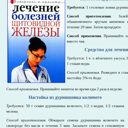
Требуется
: 1 столовые ложки дурниш
Способ приготовления
. Залей
обыкновенного крутым кипятком и
течение 20 мин. Затем процедите.
Способ применения
. Принимайте н
вместо чая.
Средство для лечени
Требуется: 1 ч. л. яблочного уксуса, 
1 стакан воды.
Способ применения.
Разведите в ста
настойку 5%-го йода.
Способ применения.
Принимайте напиток во время еды 2 раза в неделю.
Настойка из дурнишника колючего
Требуется:
50 г семян дурнишника колючего, 1/2 л водки, 1/2 стакана
молока.
Способ приготовления.
Обжарьте семена дурнишника колючего на
сковороде без масла в течение 5 мин. Засыпьте семена в стеклянную