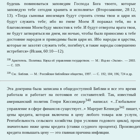
будешь повиноваться заповедям Господа Бога твоего, которые
заповедую тебе сегодня хранить и исполнять» (Второзаконие, 28:12,
13). «Тогда сыновья иноземцев будут строить стены твои и цари их
будут служить тебе; ибо во гневе Моем Я поражал тебя, но в
благоволении Моем буду милостив к тебе. И будут отверзты врата твои,
не будут затворяться ни днем, ни ночью, чтобы было приносимо к тебе
достояние народов и приводимы были цари их. Ибо народы и царства,
которые не захотят служить тебе, погибнут, и такие народы совершенно
истребятся» (Исаия, 60:10—12).
338
Аристотель. Политика. Наука об управлении государством. — М.: Изд-во «Эксмо». — 2003.
— С. 329.
339
См.: Библия. — М.: Российское библейское общество, 1997. — С. 192; 184; 196; 724 и др.
Эта доктрина была записана в общедоступной Библии и все это время
работала и работает на потомков ее составителей. Так, известный
340
американский политик Генри Киссинджер
написал: «...Глобальное
341
управление в сфере финансов существует...» Маргрит Кеннеди
пишет, 
цены кредита, которая включена в цену любого товара или услуги,
Рентабельность сельского хозяйства (при условии годового цикла), пр
значительно ниже цены кредита (ставки ссудного процента). Производи
кредита повышать цену — это главная причина инфляции.