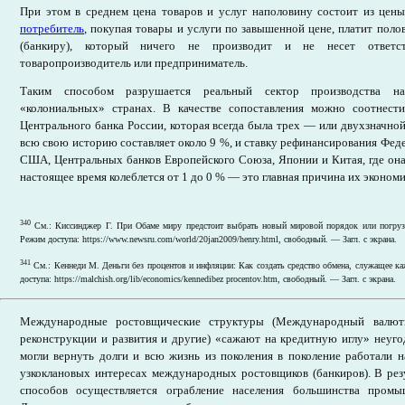
При этом в среднем цена товаров и услуг наполовину состоит из цены 
потребитель
, покупая товары и услуги по завышенной цене, платит пол
(банкиру), который ничего не производит и не несет ответст
товаропроизводитель или предприниматель.
Таким способом разрушается реальный сектор производства на
«колониальных» странах. В качестве сопоставления можно соотнест
Центрального банка России, которая всегда была трех — или двухзначной
всю свою историю составляет около 9 %, и ставку рефинансирования Фед
США, Центральных банков Европейского Союза, Японии и Китая, где он
настоящее время колеблется от 1 до 0 % — это главная причина их экономи
340
См.: Киссинджер Г. При Обаме миру предстоит выбрать новый мировой порядок или погрузи
Режим доступа: https://www.newsru.com/world/20jan2009/henry.html, свободный. — Загл. с экрана.
341
См.: Кеннеди М. Деньги без процентов и инфляции: Как создать средство обмена, служащее к
доступа: https://malchish.org/lib/economics/kennedibez procentov.htm, свободный. — Загл. с экрана.
Международные ростовщические структуры (Международный валю
реконструкции и развития и другие) «сажают на кредитную иглу» неуг
могли вернуть долги и всю жизнь из поколения в поколение работали 
узкоклановых интересах международных ростовщиков (банкиров). В рез
способов осуществляется ограбление населения большинства промы