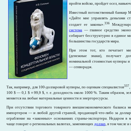
пройти войско, пройдет осел, навью
Известный потомственный банкир М.
«Дайте мне управлять деньгами ст
336
создает ее законы».
Международ
система
— главное средство эконом
собирает бесструктурно в единое м
большинства государств мира.
При этом тот, кто печатает ми
(денежные знаки), получает д
номинальной стоимостью купюры и 
— сенворадж.
337
Так, например, для 100-долларовой купюры, по оценкам специалистов
,
100 $ — 0,1 $
=
99,9 $, т. е. доходность около 1000 %. Таким образом, з
меняется на любые материальные ценности и энергоресурсы.
При отсутствии торгового товарного внешнеэкономического баланс
импортером — и любой другой страной, продающей что-либо за доллар
ограбление на «законных» основаниях страны-экспортера. Недаром в 
чаще говорят о региональных валютах, заменяющих
доллар
, в том числе и