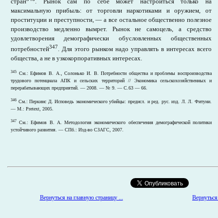
стран
. Рынок сам по себе может настроиться только на
максимальную прибыль: от торговли наркотиками и оружием, от
проституции и преступности, — а все остальное общественно полезное
производство медленно вымрет. Рынок не самоцель, а средство
удовлетворения демографически обусловленных общественных
347
потребностей
. Для этого рынком надо управлять в интересах всего
общества, а не в узкокорпоративных интересах.
345
См.: Ефимов В. А., Солонько И. В. Потребности общества и проблемы воспроизводства
трудового потенциала АПК и сельских территорий // Экономика сельскохозяйственных и
перерабатывающих предприятий. — 2008. — № 9. — С.63 — 66.
346
См.: Перкинс Д. Исповедь экономического убийцы: предисл. и ред. рус. изд. Л. Л. Фитуни.
— М.: Pretext, 2005.
347
См.: Ефимов В. А. Методология экономического обеспечения демографической политики
устойчивого развития. — СПб.: Изд-во СЗАГС, 2007.
Вернуться 