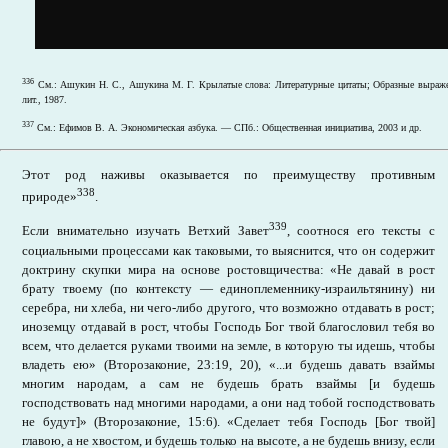
336
См.: Ашукин Н. С., Ашукина М. Г. Крылатые слова: Литературные цитаты; Образные выраже
лит., 1987.
337
См.: Ефимов В. А. Экономическая азбука. — СПб.: Общественная инициатива, 2003 и др.
Этот род наживы оказывается по преимуществу противным
338
природе»
.
339
Если внимательно изучать Ветхий Завет
, соотнося его тексты с
социальными процессами как таковыми, то выяснится, что он содержит
доктрину скупки мира на основе ростовщичества: «Не давай в рост
брату твоему (по контексту — единоплеменнику-израильтянину) ни
серебра, ни хлеба, ни чего-либо другого, что возможно отдавать в рост;
иноземцу отдавай в рост, чтобы Господь Бог твой благословил тебя во
всем, что делается руками твоими на земле, в которую ты идешь, чтобы
владеть ею» (Второзаконие, 23:19, 20), «...и будешь давать взаймы
многим народам, а сам не будешь брать взаймы [и будешь
господствовать над многими народами, а они над тобой господствовать
не будут]» (Второзаконие, 15:6). «Сделает тебя Господь [Бог твой]
главою, а не хвостом, и будешь только на высоте, а не будешь внизу, если