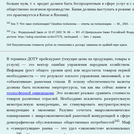
больше нуля, т. е. кредит должен быть беспроцентным в сфере услуг и с
общественно полезном производстве. Банки должны выступать в режиме 
это практикуется в Китае и Японии).
342
Бек У. Что такое глобализация? Ошибки глобализма — ответы на глобализацию. — М., 2001. —
343
См.: Федеральный Закон от 10.07.2002 № 86 — ФЗ «О Центральном банке Российской Федера
доступа: https://nalog.consultant.ru/doc37570, свободный. — Загл. с экрана.
344 Покупательная стоимость рубля по отношению к доллару занижена по крайней мере вдвое.
В терминах ДОТУ прейскурант (текущие цены на продукцию, товары и
услуги) — это вектор ошибки управления народным хозяйством.
Инфляция (рост общего уровня цен) или недостаток товаров первой
необходимости — это результат плохого управления экономикой, а не
«объективная» рыночная стихия. В основу обеспеченности валюты
должны быть положены энергоресурсы, так как мы сейчас живем в
техносферной цивилизации
. Это позволит реально сравнить стоимость
товаров различных отраслей. Необходимо исключить разорительную
межотраслевую конкуренцию, но стимулировать внутриотраслевую
конкуренцию в экономике. Разумно сочетать макроэкономическое
планирование с микроэкономической рыночной конкуренцией в сфере
345
демографически обусловленных общественных потребностей
. Миф
о «саморегуляции» рынка — это удел «экономистов» колониальных
346