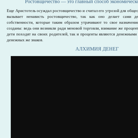
Ростовщичество — это главный способ экономическ
Еще Аристотель осуждал ростовщичество и считал его угрозой для обще
вызывает ненависть ростовщичество, так как оно делает сами д
собственности, которые таким образом утрачивают то свое назначени
созданы: ведь они возникли ради меновой торговли, взимание же процент
дети походят на своих родителей, так и проценты являются денежными
денежных же знаков.
АЛХИМИЯ ДЕНЕГ